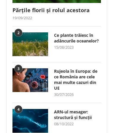
Părțile florii și rolul acestora
19/09/2022
2
Ce plante trăiesc în
adâncurile oceanelor?
15/08/2023
3
Rujeola în Europa: de
ce România are cele
mai multe cazuri din
UE
30/07/2026
4
ARN-ul mesager:
structură și funcții
08/10/2022