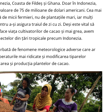
nezia, Coasta de Fildeș și Ghana. Doar în Indonezia,
valoare de 75 de milioane de dolari americani. Cea mai
de micii fermieri, nu de plantațiile mari, iar mulți
ru a-și asigura traiul de zi cu zi. Deși este vital să
face viața cultivatorilor de cacao și mai grea, avem
sectelor din țări tropicale precum Indonezia.
turbată de fenomene meteorologice adverse care ar
eraturile mai ridicate și modificarea tiparelor
izarea și producția plantelor de cacao.