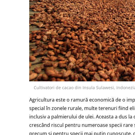
Cultivatori de cacao din Insula Sulawesi, Indone
Agricultura este o ramură economică de o imp
special în zonele rurale, multe terenuri fiind e
inclusiv a palmierului de ulei. Aceasta a dus l
crescând riscul pentru numeroase specii rare s
precum și pentru specii mai puțin cunoscute, d