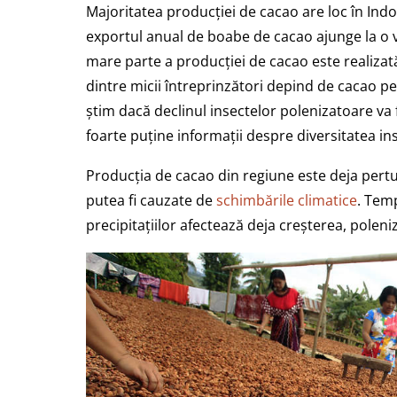
Majoritatea producției de cacao are loc în Indo
exportul anual de boabe de cacao ajunge la o 
mare parte a producției de cacao este realizată 
dintre micii întreprinzători depind de cacao pent
știm dacă declinul insectelor polenizatoare va 
foarte puține informații despre diversitatea in
Producția de cacao din regiune este deja per
putea fi cauzate de
schimbările climatice
. Temp
precipitațiilor afectează deja creșterea, polen