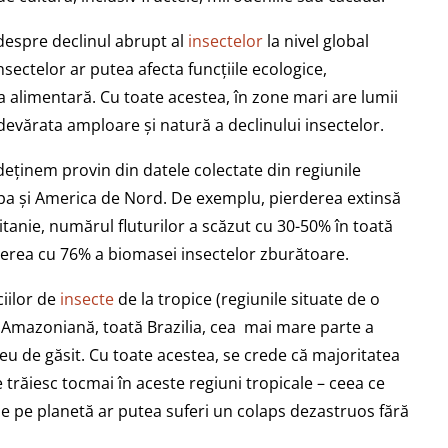
espre declinul abrupt al
insectelor
la nivel global
insectelor ar putea afecta funcțiile ecologice,
ța alimentară. Cu toate acestea, în zone mari are lumii
devărata amploare și natură a declinului insectelor.
deținem provin din datele colectate din regiunile
pa și America de Nord. De exemplu, pierderea extinsă
ritanie, numărul fluturilor a scăzut cu 30-50% în toată
cerea cu 76% a biomasei insectelor zburătoare.
iilor de
insecte
de la tropice (regiunile situate de o
ea Amazoniană, toată Brazilia, cea mai mare parte a
greu de găsit. Cu toate acestea, se crede că majoritatea
trăiesc tocmai în aceste regiuni tropicale – ceea ce
 pe planetă ar putea suferi un colaps dezastruos fără