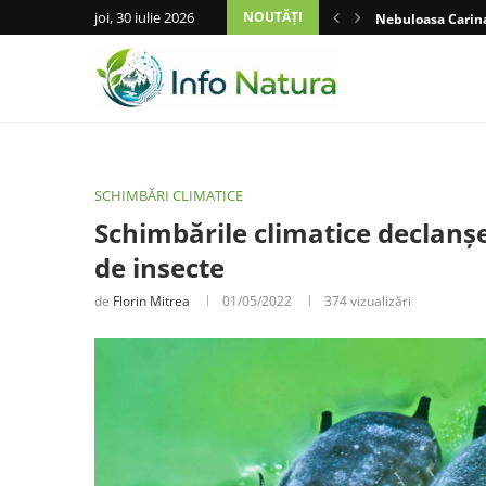
joi, 30 iulie 2026
NOUTĂȚI
Nebuloasa Carina
SCHIMBĂRI CLIMATICE
Schimbările climatice declanș
de insecte
de
Florin Mitrea
01/05/2022
374
vizualizări