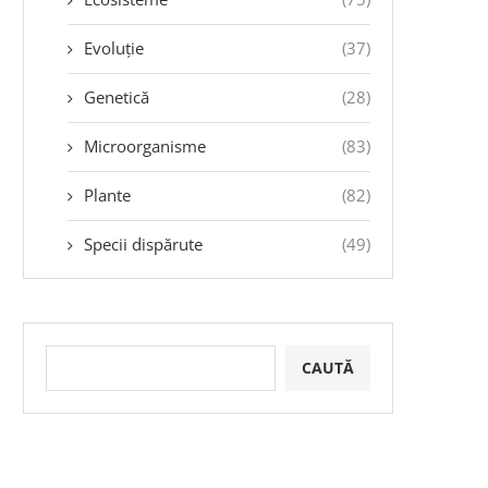
Evoluție
(37)
Genetică
(28)
Microorganisme
(83)
Plante
(82)
Specii dispărute
(49)
CAUTĂ