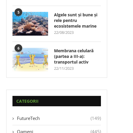
5
Algele sunt și bune și
rele pentru
ecosistemele marine
22/08/2023
6
Membrana celulară
(partea a III-a):
transportul activ
22/11/2023
CATEGORII
FutureTech
(149)
Oameni
(445)