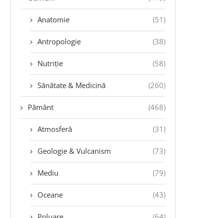
Anatomie
(51)
Antropologie
(38)
Nutriție
(58)
Sănătate & Medicină
(260)
Pământ
(468)
Atmosferă
(31)
Geologie & Vulcanism
(73)
Mediu
(79)
Oceane
(43)
Poluare
(64)