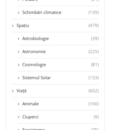
Schimbări climatice
(139)
Spațiu
(479)
Astrobiologie
(39)
Astronomie
(225)
Cosmologie
(81)
Sistemul Solar
(133)
Viață
(602)
Animale
(160)
Ciuperci
(9)
Ecosisteme
(75)