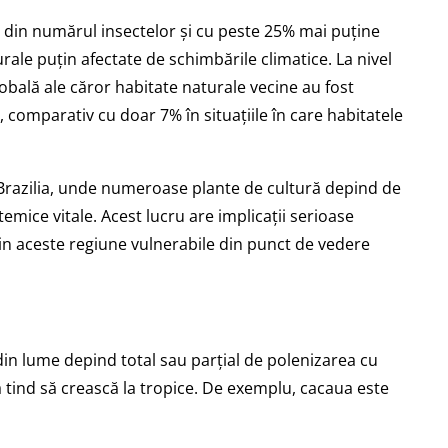
 din numărul insectelor și cu peste 25% mai puține
rale puțin afectate de schimbările climatice. La nivel
lobală ale căror habitate naturale vecine au fost
, comparativ cu doar 7% în situațiile în care habitatele
i Brazilia, unde numeroase plante de cultură depind de
temice vitale. Acest lucru are implicații serioase
 din aceste regiune vulnerabile din punct de vedere
in lume depind total sau parțial de polenizarea cu
a tind să crească la tropice. De exemplu, cacaua este