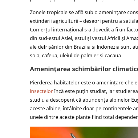
Zonele tropicale se află sub o amenințare consta
extinderii agriculturii – deseori pentru a satisf
Comerțul internațional s-a dovedit a fi un facto
din sud-estul Asiei, estul și vestul Africii și Ama
ale defrișărilor din Brazilia și Indonezia sunt a
soia, cafeua, uleiul de palmier și cacaua.
Amenințarea schimbărilor climatic
Pierderea habitatelor este o amenințare-cheie 
insectelor
încă este puțin studiat, iar studierea
studiu a descoperit că abundența albinelor Eug
aceste albine, întâlnite doar pe continentele a
unele dintre aceste plante fiind total dependen