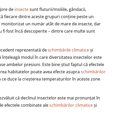
ajore de
insecte
sunt fluturii/moliile, gândacii,
 că fiecare dintre aceste grupuri conține peste un
e monitorizat un număr atât de mare de insecte, dar
u fi fost încă descoperite – dintre care multe sunt
recedent reprezentată de
schimbările climatice
și
ă înțeleagă modul în care diversitatea insectelor este
use ambelor presiuni. Este bine știut faptul că efectele
rea habitatelor poate avea efecte asupra
schimbărilor
 ce duce la creșterea temperaturilor în aceste zone
ezvăluit că declinul insectelor este mai pronunțat în
unde efectele combinate ale
schimbărilor climatice
și