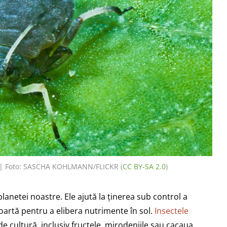
. | Foto: SASCHA KOHLMANN/FLICKR (
CC BY-SA 2.0
)
planetei noastre. Ele ajută la ținerea sub control a
artă pentru a elibera nutrimente în sol.
Insectele
e cultură, inclusiv fructele, mirodeniile sau cacaua.