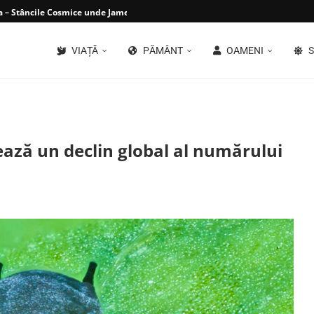
 – Stâncile Cosmice unde James Webb...
VIAȚĂ
PĂMÂNT
OAMENI
S
ează un declin global al numărului