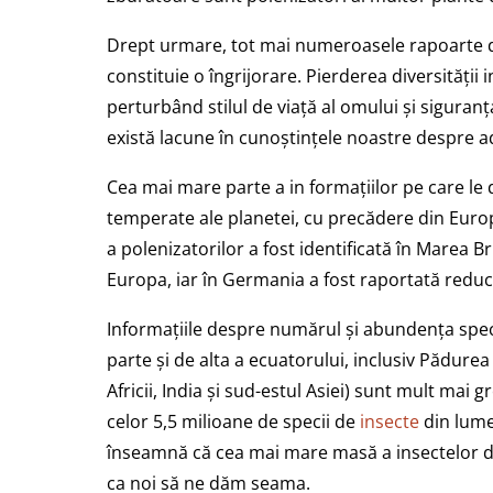
Drept urmare, tot mai numeroasele rapoarte d
constituie o îngrijorare. Pierderea diversității 
perturbând stilul de viață al omului și siguran
există lacune în cunoștințele noastre despre a
Cea mai mare parte a in formațiilor pe care le 
temperate ale planetei, cu precădere din Euro
a polenizatorilor a fost identificată în Marea B
Europa, iar în Germania a fost raportată redu
Informațiile despre numărul și abundența spec
parte și de alta a ecuatorului, inclusiv Pădur
Africii, India și sud-estul Asiei) sunt mult mai 
celor 5,5 milioane de specii de
insecte
din lume 
înseamnă că cea mai mare masă a insectelor de
ca noi să ne dăm seama.