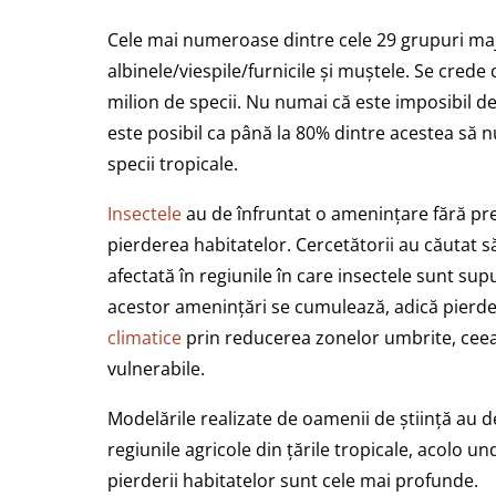
Cele mai numeroase dintre cele 29 grupuri m
albinele/viespile/furnicile și muștele. Se crede
milion de specii. Nu numai că este imposibil d
este posibil ca până la 80% dintre acestea să n
specii tropicale.
Insectele
au de înfruntat o amenințare fără p
pierderea habitatelor. Cercetătorii au căutat s
afectată în regiunile în care insectele sunt sup
acestor amenințări se cumulează, adică pierde
climatice
prin reducerea zonelor umbrite, ceea
vulnerabile.
Modelările realizate de oamenii de știință au d
regiunile agricole din țările tropicale, acolo 
pierderii habitatelor sunt cele mai profunde.