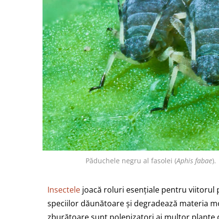
Păduchele negru al fasolei (
Aphis fabae
)
Insectele
joacă roluri esențiale pentru viitorul 
speciilor dăunătoare și degradează materia mo
zburătoare sunt polenizatori ai multor plante d