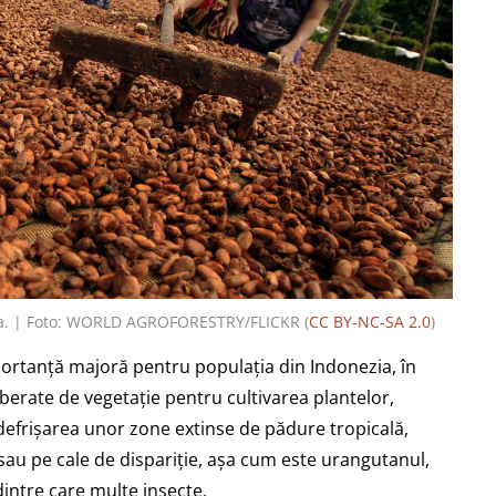
zia. | Foto: WORLD AGROFORESTRY/FLICKR (
CC BY-NC-SA 2.0
)
ortanță majoră pentru populația din Indonezia, în
liberate de vegetație pentru cultivarea plantelor,
a defrișarea unor zone extinse de pădure tropicală,
au pe cale de dispariție, așa cum este urangutanul,
intre care multe insecte.