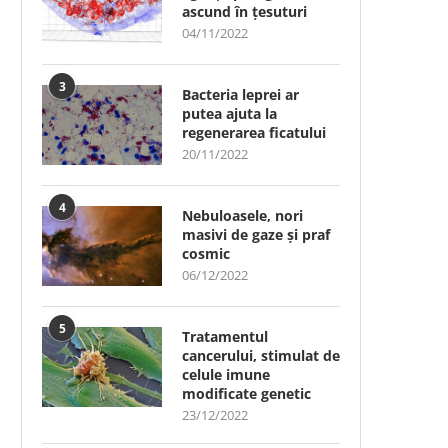
ascund în țesuturi
04/11/2022
3
Bacteria leprei ar
putea ajuta la
regenerarea ficatului
20/11/2022
4
Nebuloasele, nori
masivi de gaze și praf
cosmic
06/12/2022
5
Tratamentul
cancerului, stimulat de
celule imune
modificate genetic
23/12/2022