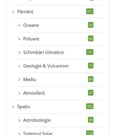
Pământ
471
Oceane
43
Poluare
64
Schimbări climatice
141
Geologie & Vulcanism
73
Mediu
80
Atmosferă
31
Spațiu
482
Astrobiologie
39
Sistemul Solar
133