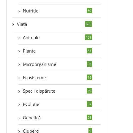
Nutriție
60
Viață
605
Animale
161
Plante
83
Microorganisme
83
Ecosisteme
76
Specii dispărute
49
Evoluție
37
Genetică
28
Ciuperci
9