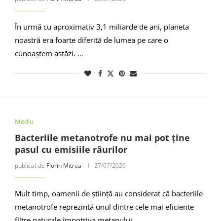
În urmă cu aproximativ 3,1 miliarde de ani, planeta
noastră era foarte diferită de lumea pe care o
cunoaștem astăzi. …
Mediu
Bacteriile metanotrofe nu mai pot ține
pasul cu emisiile râurilor
publicat de
Florin Mitrea
27/07/2026
Mult timp, oamenii de știință au considerat că bacteriile
metanotrofe reprezintă unul dintre cele mai eficiente
filtre naturale împotriva metanului, …