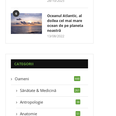
28/10/2025
6
Oceanul Atlantic, al
doilea cel mai mare
ocean de pe planeta
noastră
13/08/2022
CATEGORII
Oameni
448
Sănătate & Medicină
261
Antropologie
38
Anatomie
51