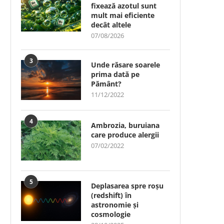
fixează azotul sunt
mult mai eficiente
decât altele
07/08/2026
3
Unde răsare soarele
prima dată pe
Pământ?
11/12/2022
4
Ambrozia, buruiana
care produce alergii
07/02/2022
5
Deplasarea spre roșu
(redshift) în
astronomie și
cosmologie