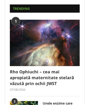
TRENDING
1
Rho Ophiuchi – cea mai
apropiată maternitate stelară
văzută prin ochii JWST
07/08/2026
2
Unele enzime care