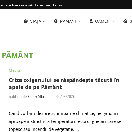
 care fixează azotul sunt mult mai...
VIAȚĂ
PĂMÂNT
OAMENI
S
:
PĂMÂNT
Mediu
Criza oxigenului se răspândește tăcută în
apele de pe Pământ
publicat de
Florin Mitrea
06/08/2026
Când vorbim despre schimbările climatice, ne gândim
aproape instinctiv la temperaturi record, ghețari care se
topesc sau incendii de vegetație. …