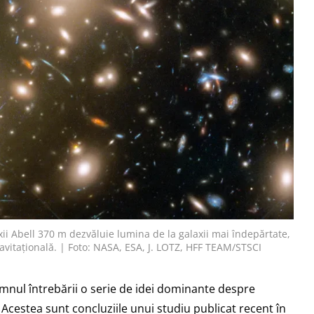
ii Abell 370 m dezvăluie lumina de la galaxii mai îndepărtate,
ravitațională. | Foto: NASA, ESA, J. LOTZ, HFF TEAM/STSCI
mnul întrebării o serie de idei dominante despre
 Acestea sunt concluziile unui studiu publicat recent în