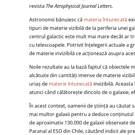
revista
The Atrophysical Journal Letters
.
Astronomii bănuiesc că
materia întunecată
exi
tipuri de materie vizibilă de la periferia unei g
centrul galactic este mult mai mare decât ar tr
cu telescoapele. Potrivit înțelegerii actuale a g
de materie invizibilă ce acționează asupra acest
Noile rezultate au la bază faptul că obiectele 
alcătuite din cantități imense de materie vizibil
uriaș de
materie întunecată
invizibilă. Aceast
atunci când călătorește dincolo de o galaxie, 
În acest context, oamenii de știință au căutat s
mai multor galaxii pentru a deduce conținutul 
de aproximativ 130.000 de galaxii observate d
Paranal al ESO din Chile, căutând indicii ale pr