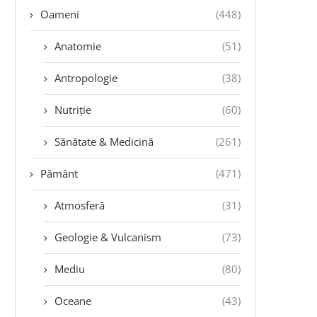
Oameni
(448)
Anatomie
(51)
Antropologie
(38)
Nutriție
(60)
Sănătate & Medicină
(261)
Pământ
(471)
Atmosferă
(31)
Geologie & Vulcanism
(73)
Mediu
(80)
Oceane
(43)