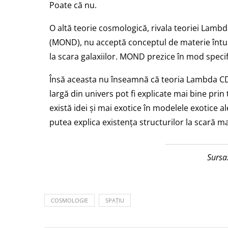
Poate că nu.
O altă teorie cosmologică, rivala teoriei La
(MOND), nu acceptă conceptul de materie întun
la scara galaxiilor. MOND prezice în mod specif
Însă aceasta nu înseamnă că teoria Lambda CDM
largă din univers pot fi explicate mai bine pr
există idei și mai exotice în modelele exotice ale
putea explica existența structurilor la scară m
Sursa
COSMOLOGIE
SPAȚIU