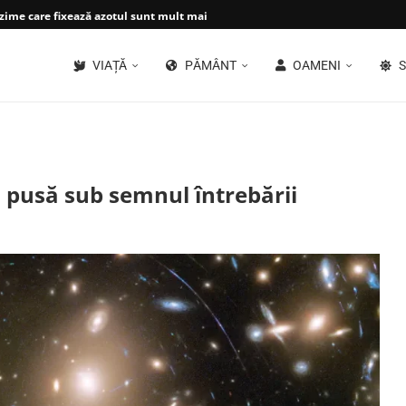
ime care fixează azotul sunt mult mai...
VIAȚĂ
PĂMÂNT
OAMENI
S
, pusă sub semnul întrebării