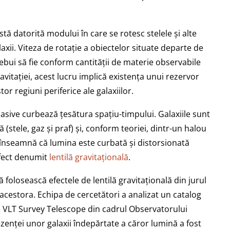
stă datorită modului în care se rotesc stelele și alte
alaxii. Viteza de rotație a obiectelor situate departe de
ebui să fie conform cantității de materie observabile
ravitației, acest lucru implică existența unui rezervor
or regiuni periferice ale galaxiilor.
masive curbează țesătura spațiu-timpului. Galaxiile sunt
ă (stele, gaz și praf) și, conform teoriei, dintr-un halou
a înseamnă că lumina este curbată și distorsionată
efect denumit
lentilă gravitațională
.
ă folosească efectele de lentilă gravitațională din jurul
acestora. Echipa de cercetători a analizat un catalog
e VLT Survey Telescope din cadrul Observatorului
ezenței unor galaxii îndepărtate a căror lumină a fost