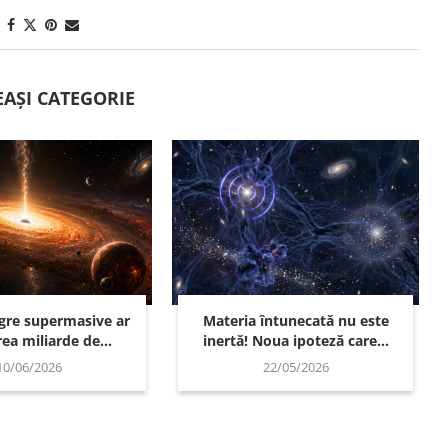
EAȘI CATEGORIE
egre supermasive ar
Materia întunecată nu este
ea miliarde de...
inertă! Noua ipoteză care...
10/06/2026
22/05/2026