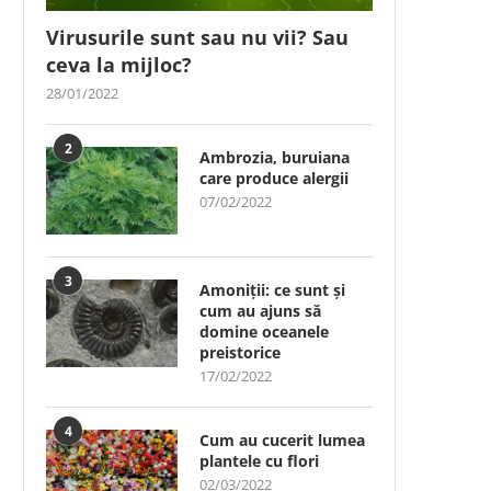
Virusurile sunt sau nu vii? Sau
ceva la mijloc?
28/01/2022
2
Ambrozia, buruiana
care produce alergii
07/02/2022
3
Amoniții: ce sunt și
cum au ajuns să
domine oceanele
preistorice
17/02/2022
4
Cum au cucerit lumea
plantele cu flori
02/03/2022