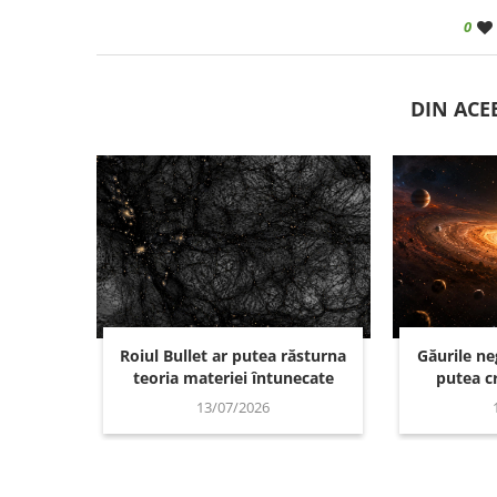
0
DIN ACE
Roiul Bullet ar putea răsturna
Găurile n
teoria materiei întunecate
putea cr
13/07/2026