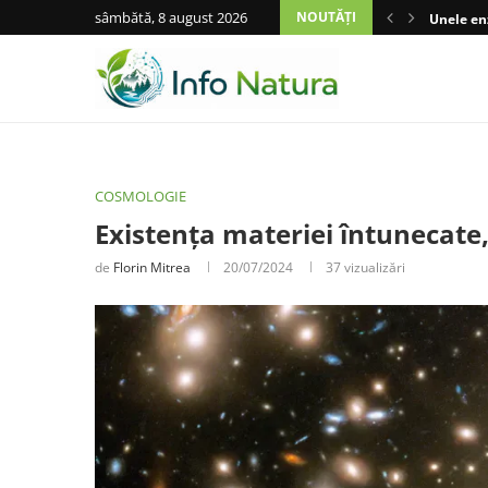
sâmbătă, 8 august 2026
NOUTĂȚI
Unele enz
COSMOLOGIE
Existența materiei întunecate
de
Florin Mitrea
20/07/2024
37
vizualizări