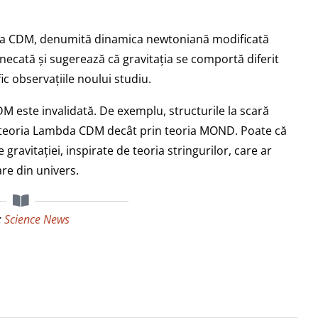
mbda CDM, denumită dinamica newtoniană modificată
ecată și sugerează că gravitația se comportă diferit
ic observațiile noului studiu.
 este invalidată. De exemplu, structurile la scară
in teoria Lambda CDM decât prin teoria MOND. Poate că
 gravitației, inspirate de teoria stringurilor, care ar
are din univers.
:
Science News