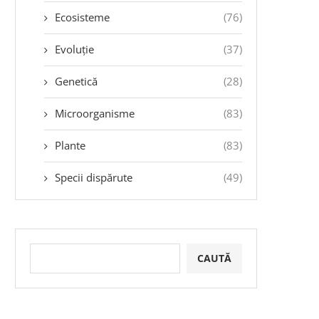
Ecosisteme
(76)
Evoluție
(37)
Genetică
(28)
Microorganisme
(83)
Plante
(83)
Specii dispărute
(49)
CAUTĂ