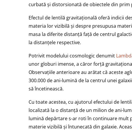
curbată și distorsionată de obiectele din prim 
Efectul de lentilă gravitațională oferă indicii d
materia lor vizibilă și despre presupusa materi
masa la diferite distanță față de centrul galacti
la distanțele respective.
Potrivit modelului cosmologic denumit
Lambd
unor globuri imense, a căror forță gravitațional
Observațiile anterioare au arătat că aceste agl
300.000 de ani-lumină de la centrul unei galaxii
să încetinească.
Cu toate acestea, cu ajutorul efectului de lentil
localizată la o distanță de un milion de ani-lumi
lumină depărtare s-ar roti în continuare mult
materie vizibilă și întunecată din galaxie. Acea