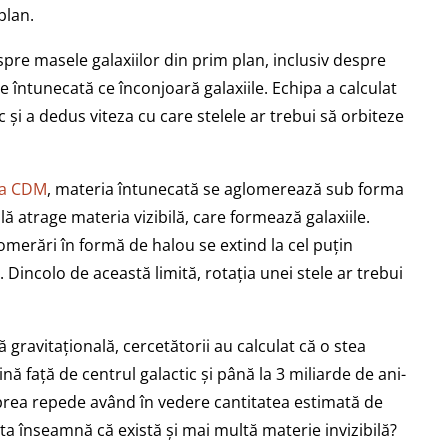
plan.
espre masele galaxiilor din prim plan, inclusiv despre
e întunecată ce înconjoară galaxiile. Echipa a calculat
c și a dedus viteza cu care stelele ar trebui să orbiteze
a CDM
, materia întunecată se aglomerează sub forma
ă atrage materia vizibilă, care formează galaxiile.
omerări în formă de halou se extind la cel puțin
. Dincolo de această limită, rotația unei stele ar trebui
ă gravitațională, cercetătorii au calculat că o stea
nă față de centrul galactic și până la 3 miliarde de ani-
 prea repede având în vedere cantitatea estimată de
sta înseamnă că există și mai multă materie invizibilă?