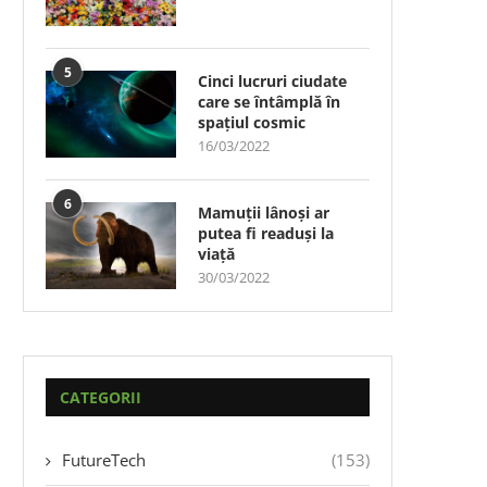
5
Cinci lucruri ciudate
care se întâmplă în
spațiul cosmic
16/03/2022
6
Mamuții lânoși ar
putea fi readuși la
viață
30/03/2022
CATEGORII
FutureTech
(153)