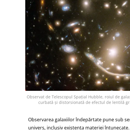
Observat de Telescopul Spațial Hubble, roiul de galax
curbată și distorsionată de efectul de lentilă g
Observarea galaxiilor îndepărtate pune sub se
univers, inclusiv existența materiei întunecate.