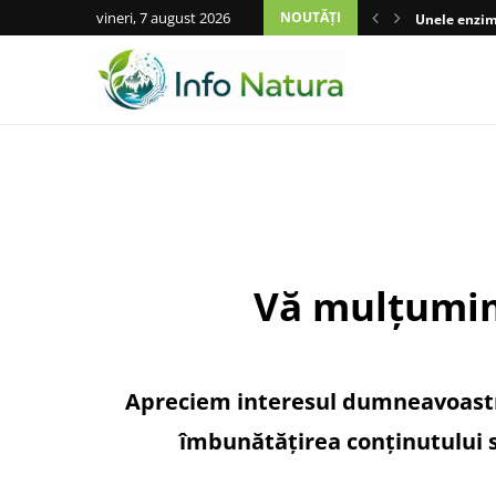
vineri, 7 august 2026
NOUTĂȚI
Unele enzime
Vă mulțumim 
Apreciem interesul dumneavoastră 
îmbunătățirea conținutului si