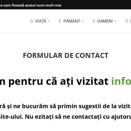
 care fixează azotul sunt mult mai...
VIAȚĂ
PĂMÂNT
OAMENI
FORMULAR DE CONTACT
pentru că ați vizitat
inf
și ne bucurăm să primin sugestii de la vizitat
te-ului. Nu ezitați să ne contactați cu ajutor