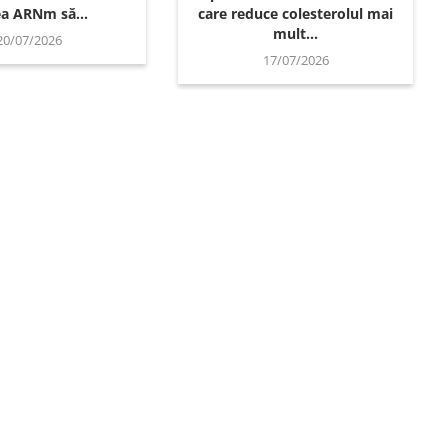
a ARNm să...
care reduce colesterolul mai
mult...
20/07/2026
17/07/2026