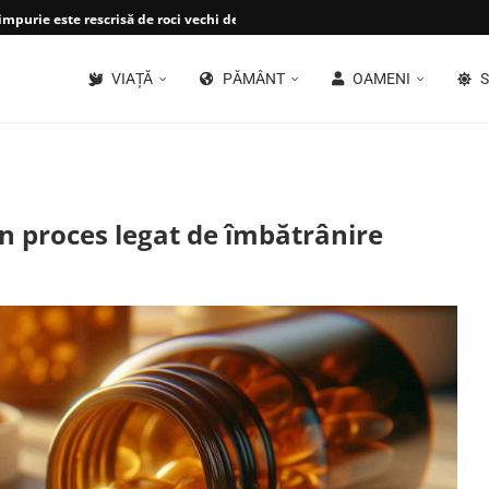
impurie este rescrisă de roci vechi de...
VIAȚĂ
PĂMÂNT
OAMENI
S
un proces legat de îmbătrânire