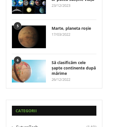
23/12/2023
5
Marte, planeta roșie
17/03/2022
6
Să clasificăm cele
șapte continente după
mărime
26/12/2022
CATEGORII
FutureTech
(149)