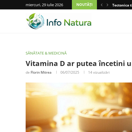
miercuri, 29 iulie 2026
NOUTĂȚI
Tectonica t
SĂNĂTATE & MEDICINĂ
Vitamina D ar putea încetini 
de
Florin Mitrea
06/07/2025
14
vizualizări