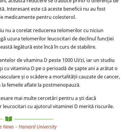
ani, această reducere se traduce printr-o diferență de
tă. Interesant este că aceste beneficii nu au fost
 de medicamente pentru colesterol.
iu nu a corelat reducerea telomerilor cu niciun
agă uzura telomerilor leucocitari de declinul funcției
astă legătură este încă în curs de stabilire.
mentelor de vitamina D peste 1000 UI/zi, iar un studiu
 și cu vitamina D pe o perioadă de șapte ani a arătat o
vasculare și o scădere a mortalității cauzate de cancer,
ă la femeile aflate la postmenopauză.
cesare mai multe cercetări pentru a ști dacă
 leucocitari cu ajutorul vitaminei D merită riscurile.
he News – Harvard University