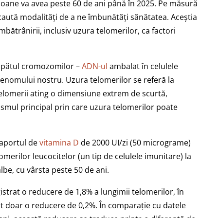
rsoane va avea peste 60 de ani până în 2025. Pe măsură
caută modalități de a ne îmbunătăți sănătatea. Aceștia
mbătrânirii, inclusiv uzura telomerilor, ca factori
capătul cromozomilor –
ADN-ul
ambalat în celulele
 genomului nostru. Uzura telomerilor se referă la
elomerii ating o dimensiune extrem de scurtă,
smul principal prin care uzura telomerilor poate
 aportul de
vitamina D
de 2000 UI/zi (50 micrograme)
merilor leucocitelor (un tip de celulele imunitare) la
lbe, cu vârsta peste 50 de ani.
istrat o reducere de 1,8% a lungimii telomerilor, în
at doar o reducere de 0,2%. În comparație cu datele