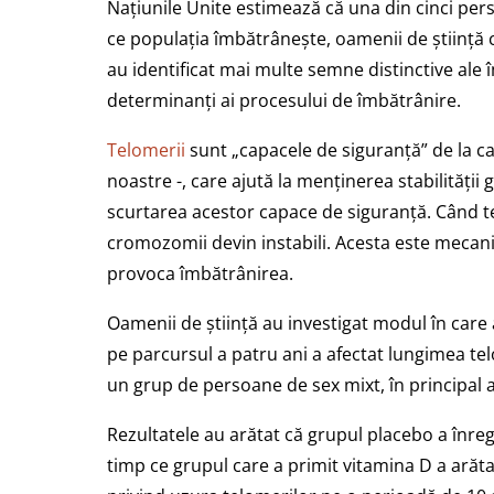
Națiunile Unite estimează că una din cinci pe
ce populația îmbătrânește, oamenii de știință 
au identificat mai multe semne distinctive ale î
determinanți ai procesului de îmbătrânire.
Telomerii
sunt „capacele de siguranță” de la 
noastre -, care ajută la menținerea stabilității
scurtarea acestor capace de siguranță. Când t
cromozomii devin instabili. Acesta este mecani
provoca îmbătrânirea.
Oamenii de știință au investigat modul în care
pe parcursul a patru ani a afectat lungimea telo
un grup de persoane de sex mixt, în principal a
Rezultatele au arătat că grupul placebo a înreg
timp ce grupul care a primit vitamina D a arăt