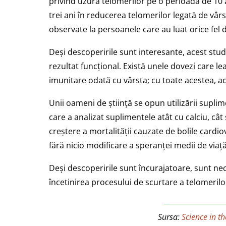
privind uzura telomerilor pe o perioadă de 10 
trei ani în reducerea telomerilor legată de vârs
observate la persoanele care au luat orice fel
Deși descoperirile sunt interesante, acest stud
rezultat funcțional. Există unele dovezi care le
imunitare odată cu vârsta; cu toate acestea, ace
Unii oameni de știință se opun utilizării supli
care a analizat suplimentele atât cu calciu, cât
creștere a mortalității cauzate de bolile cardio
fără nicio modificare a speranței medii de viaț
Deși descoperirile sunt încurajatoare, sunt ne
încetinirea procesului de scurtare a telomerilor
Sursa:
Science in t