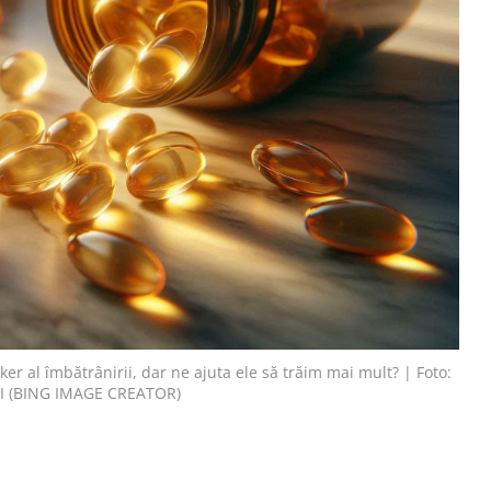
 al îmbătrânirii, dar ne ajuta ele să trăim mai mult? | Foto:
I (BING IMAGE CREATOR)