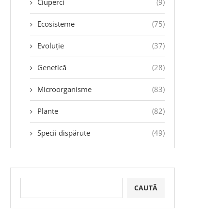
Ciuperci
(9)
Ecosisteme
(75)
Evoluție
(37)
Genetică
(28)
Microorganisme
(83)
Plante
(82)
Specii dispărute
(49)
CAUTĂ