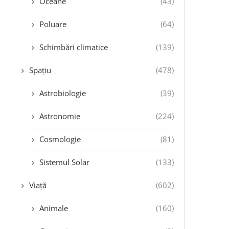
Oceane
(43)
Poluare
(64)
Schimbări climatice
(139)
Spațiu
(478)
Astrobiologie
(39)
Astronomie
(224)
Cosmologie
(81)
Sistemul Solar
(133)
Viață
(602)
Animale
(160)