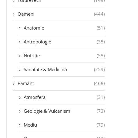
Oameni
(444)
Anatomie
(51)
Antropologie
(38)
Nutriție
(58)
Sănătate & Medicină
(259)
Pământ
(468)
Atmosferă
(31)
Geologie & Vulcanism
(73)
Mediu
(79)