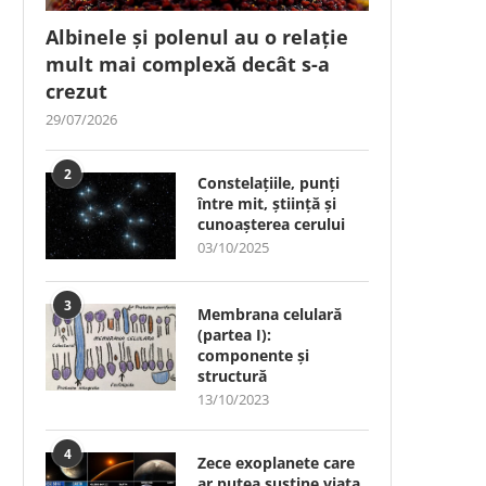
Albinele și polenul au o relație
mult mai complexă decât s-a
crezut
29/07/2026
2
Constelațiile, punți
între mit, știință și
cunoașterea cerului
03/10/2025
3
Membrana celulară
(partea I):
componente și
structură
13/10/2023
4
Zece exoplanete care
ar putea susține viața