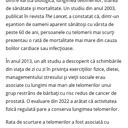
dintre vârsta biologică, lungimea telomerilor, starea
de sănătate și mortalitate. Un studiu din anul 2003,
publicat în revista
The Lancet
, a constatat că, dintr-un
eșantion de oameni aparent sănătoși cu vârsta de
peste 60 de ani, persoanele cu telomerii mai scurți
prezentau o rată de mortalitate mai mare din cauza
bolilor cardiace sau infecțioase.
În anul 2013, un alt studiu a descoperit că schimbările
din viața de zi cu zi în privința exercițiilor fizice, dietei,
managementului stresului și vieții sociale erau
asociate cu lungimi mai mari ale telomerilor unui
grup restrâns de bărbați cu risc redus de cancer de
prostată. O evaluare din 2022 a arătat că activitatea
fizică regulată pare a conserva lungimea telomerilor.
Rata de scurtare a telomerilor a fost asociată cu