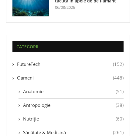
tăcută în apele de pe Pământ
06/08/2026
CATEGORII
FutureTech
(152)
Oameni
(448)
Anatomie
(51)
Antropologie
(38)
Nutriție
(60)
Sănătate & Medicină
(261)