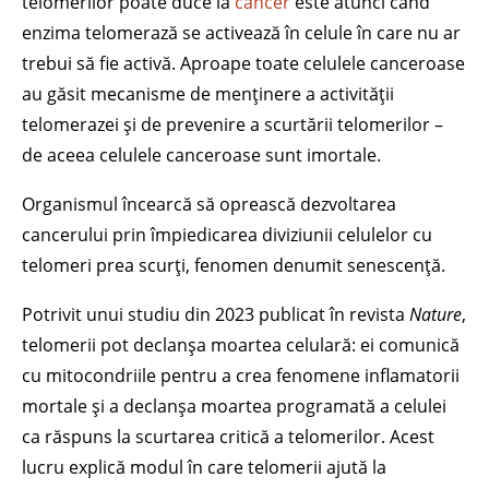
telomerilor poate duce la
cancer
este atunci când
enzima telomerază se activează în celule în care nu ar
trebui să fie activă. Aproape toate celulele canceroase
au găsit mecanisme de menținere a activității
telomerazei și de prevenire a scurtării telomerilor –
de aceea celulele canceroase sunt imortale.
Organismul încearcă să oprească dezvoltarea
cancerului prin împiedicarea diviziunii celulelor cu
telomeri prea scurți, fenomen denumit senescență.
Potrivit unui studiu din 2023 publicat în revista
Nature
,
telomerii pot declanșa moartea celulară: ei comunică
cu mitocondriile pentru a crea fenomene inflamatorii
mortale și a declanșa moartea programată a celulei
ca răspuns la scurtarea critică a telomerilor. Acest
lucru explică modul în care telomerii ajută la