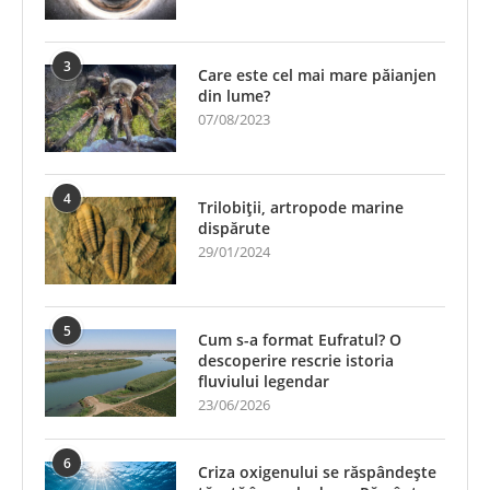
3
Care este cel mai mare păianjen
din lume?
07/08/2023
4
Trilobiții, artropode marine
dispărute
29/01/2024
5
Cum s-a format Eufratul? O
descoperire rescrie istoria
fluviului legendar
23/06/2026
6
Criza oxigenului se răspândește