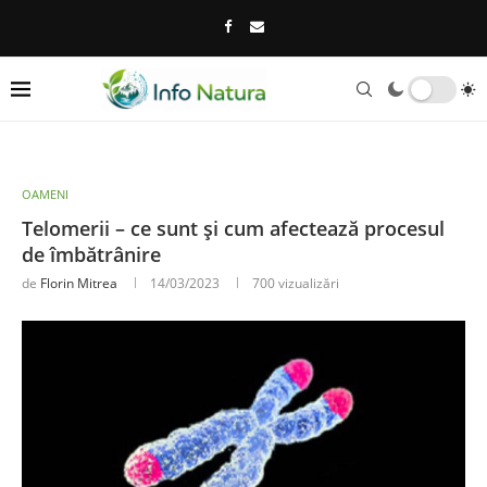
OAMENI
Telomerii – ce sunt și cum afectează procesul
de îmbătrânire
de
Florin Mitrea
14/03/2023
700
vizualizări