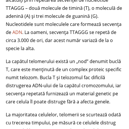
TTAGGG – două molecule de timină (T), o moleculă de
adenină (A) și trei molecule de guanină (G).
Nucleotidele sunt moleculele care formează secvența
de
ADN
. La oameni, secvența TTAGGG se repetă de
circa 3.000 de ori, dar acest număr variază de la o
specie la alta.
La capătul telomerului există un „nod” denumit buclă
T, care este menținută de un complex proteic specific
numit telozom. Bucla T și telozomul fac dificilă
distrugerea ADN-ului de la capătul cromozomului, iar
secvența repetată furnizează un material genetic pe
care celula îl poate distruge fără a afecta genele.
La majoritatea celulelor, telomerii se scurtează odată
cu trecerea timpului, pe măsură ce celulele distrug