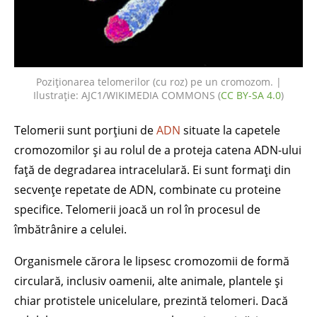
Poziționarea telomerilor (cu roz) pe un cromozom. |
Ilustrație: AJC1/WIKIMEDIA COMMONS (
CC BY-SA 4.0
)
Telomerii sunt porțiuni de
ADN
situate la capetele
cromozomilor și au rolul de a proteja catena ADN-ului
față de degradarea intracelulară. Ei sunt formați din
secvențe repetate de ADN, combinate cu proteine
specifice. Telomerii joacă un rol în procesul de
îmbătrânire a celulei.
Organismele cărora le lipsesc cromozomii de formă
circulară, inclusiv oamenii, alte animale, plantele și
chiar protistele unicelulare, prezintă telomeri. Dacă