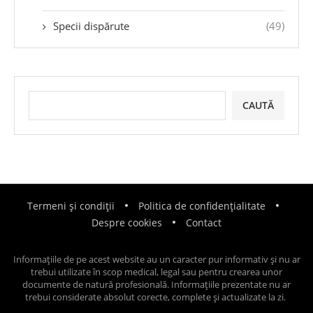
Specii dispărute
(49)
CAUTĂ
Termeni și condiții
Politica de confidențialitate
Despre cookies
Contact
Informațiile de pe acest website au un caracter pur informativ și nu ar
trebui utilizate în scop medical, legal sau pentru crearea unor
documente de natură profesională. Informațiile prezentate nu ar
trebui considerate absolut corecte, complete și actualizate la zi.