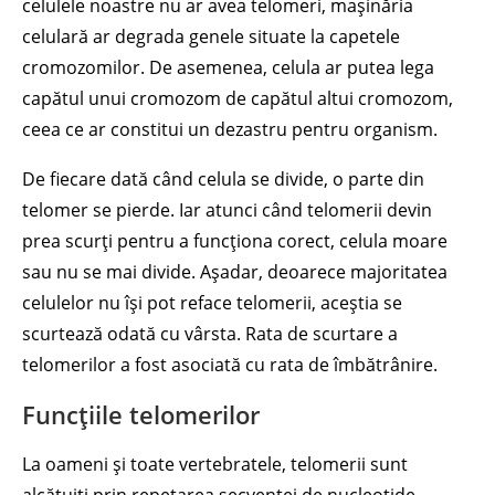
celulele noastre nu ar avea telomeri, mașinăria
celulară ar degrada genele situate la capetele
cromozomilor. De asemenea, celula ar putea lega
capătul unui cromozom de capătul altui cromozom,
ceea ce ar constitui un dezastru pentru organism.
De fiecare dată când celula se divide, o parte din
telomer se pierde. Iar atunci când telomerii devin
prea scurți pentru a funcționa corect, celula moare
sau nu se mai divide. Așadar, deoarece majoritatea
celulelor nu își pot reface telomerii, aceștia se
scurtează odată cu vârsta. Rata de scurtare a
telomerilor a fost asociată cu rata de îmbătrânire.
Funcțiile telomerilor
La oameni și toate vertebratele, telomerii sunt
alcătuiți prin repetarea secvenței de nucleotide