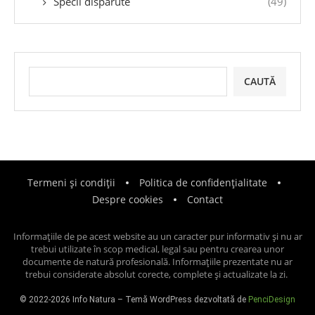
Specii dispărute
(49)
CAUTĂ
Termeni și condiții
Politica de confidențialitate
Despre cookies
Contact
Informațiile de pe acest website au un caracter pur informativ și nu ar
trebui utilizate în scop medical, legal sau pentru crearea unor
documente de natură profesională. Informațiile prezentate nu ar
trebui considerate absolut corecte, complete și actualizate la zi.
© 2022-2026 Info Natura – Temă WordPress dezvoltată de
PenciDesign