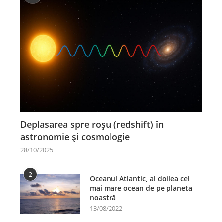
Deplasarea spre roșu (redshift) în
astronomie și cosmologie
28/10/2025
2
Oceanul Atlantic, al doilea cel
mai mare ocean de pe planeta
noastră
13/08/2022