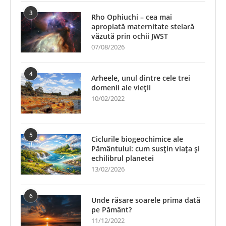
3
Rho Ophiuchi – cea mai
apropiată maternitate stelară
văzută prin ochii JWST
07/08/2026
4
Arheele, unul dintre cele trei
domenii ale vieții
10/02/2022
5
Ciclurile biogeochimice ale
Pământului: cum susțin viața și
echilibrul planetei
13/02/2026
6
Unde răsare soarele prima dată
pe Pământ?
11/12/2022