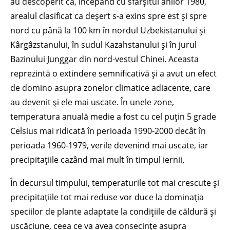
au descoperit că, începând cu sfârșitul anilor 1980,
arealul clasificat ca deșert s-a exins spre est și spre
nord cu până la 100 km în nordul Uzbekistanului și
Kârgâzstanului, în sudul Kazahstanului și în jurul
Bazinului Junggar din nord-vestul Chinei. Aceasta
reprezintă o extindere semnificativă și a avut un efect
de domino asupra zonelor climatice adiacente, care
au devenit și ele mai uscate. În unele zone,
temperatura anuală medie a fost cu cel puțin 5 grade
Celsius mai ridicată în perioada 1990-2000 decât în
perioada 1960-1979, verile devenind mai uscate, iar
precipitațiile cazând mai mult în timpul iernii.
În decursul timpului, temperaturile tot mai crescute și
precipitațiile tot mai reduse vor duce la dominația
speciilor de plante adaptate la condițiile de căldură și
uscăciune, ceea ce va avea consecințe asupra