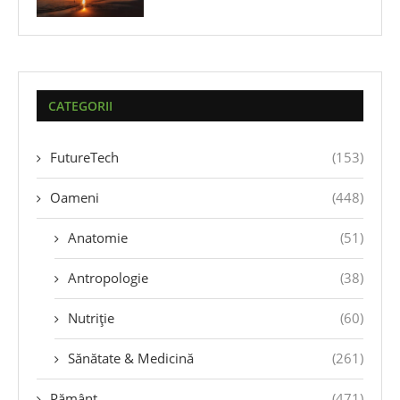
CATEGORII
FutureTech
(153)
Oameni
(448)
Anatomie
(51)
Antropologie
(38)
Nutriție
(60)
Sănătate & Medicină
(261)
Pământ
(471)