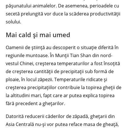
pășunatului animalelor. De asemenea, perioadele cu
secetă prelungită vor duce la scăderea productivității
solului.
Mai cald și mai umed
Oamenii de știință au descoperit o situație diferită în
regiunile muntoase. În Munții Tian Shan din nord-
vestul Chinei, creșterea temperaturilor a fost însoțită
de creșterea cantității de precipitații sub formă de
ploaie, în locul zăpezii. Temperaturile ridicate și
creșterea precipitațiilor contribuie la topirea gheții de
la altitudini mari, fapt care ar putea explica topirea
fără precedent a ghețarilor.
Datorită reducerii căderilor de zăpadă, ghețarii din
Asia Centrală nu-și vor putea reface masa de gheață,