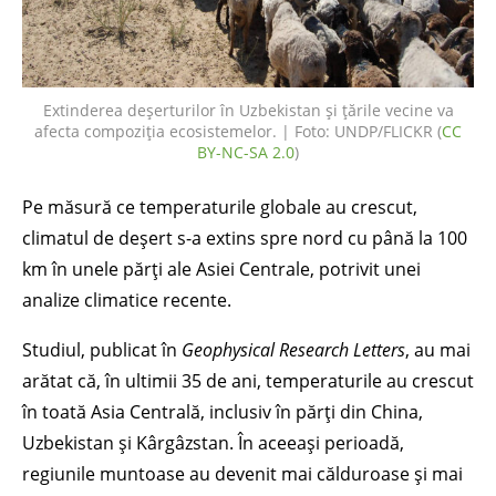
Extinderea deșerturilor în Uzbekistan și țările vecine va
afecta compoziția ecosistemelor. | Foto: UNDP/FLICKR (
CC
BY-NC-SA 2.0
)
Pe măsură ce temperaturile globale au crescut,
climatul de deșert s-a extins spre nord cu până la 100
km în unele părți ale Asiei Centrale, potrivit unei
analize climatice recente.
Studiul, publicat în
Geophysical Research Letters
, au mai
arătat că, în ultimii 35 de ani, temperaturile au crescut
în toată Asia Centrală, inclusiv în părți din China,
Uzbekistan și Kârgâzstan. În aceeași perioadă,
regiunile muntoase au devenit mai călduroase și mai