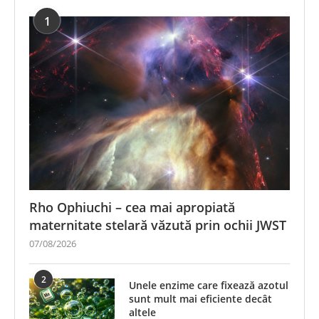
1
Rho Ophiuchi – cea mai apropiată
maternitate stelară văzută prin ochii JWST
07/08/2026
2
Unele enzime care fixează azotul
sunt mult mai eficiente decât
altele