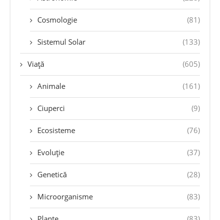
Cosmologie
(81)
Sistemul Solar
(133)
Viață
(605)
Animale
(161)
Ciuperci
(9)
Ecosisteme
(76)
Evoluție
(37)
Genetică
(28)
Microorganisme
(83)
Plante
(83)