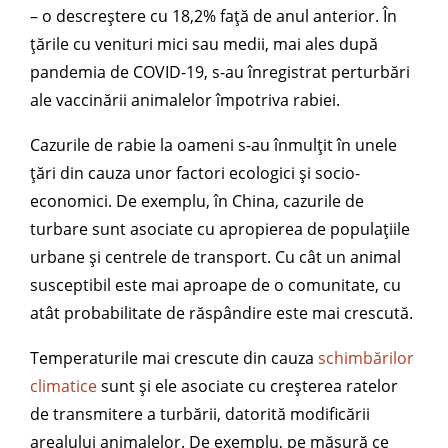
– o descreștere cu 18,2% față de anul anterior. În
țările cu venituri mici sau medii, mai ales după
pandemia de COVID-19, s-au înregistrat perturbări
ale vaccinării animalelor împotriva rabiei.
Cazurile de rabie la oameni s-au înmulțit în unele
țări din cauza unor factori ecologici și socio-
economici. De exemplu, în China, cazurile de
turbare sunt asociate cu apropierea de populațiile
urbane și centrele de transport. Cu cât un animal
susceptibil este mai aproape de o comunitate, cu
atât probabilitate de răspândire este mai crescută.
Temperaturile mai crescute din cauza
schimbărilor
climatice
sunt și ele asociate cu creșterea ratelor
de transmitere a turbării, datorită modificării
arealului animalelor. De exemplu, pe măsură ce