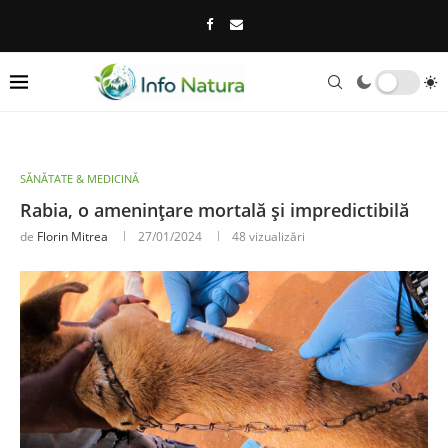
SĂNĂTATE & MEDICINĂ
Rabia, o amenințare mortală și impredictibilă
de
Florin Mitrea
27/01/2024
48
vizualizări