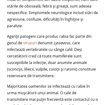
stările de oboseală, febră și greață, sunt adesea
nespecifice. Simptomele neurologice includ stări de
agresiune, confuzie, dificultăți în înghițire și
paralizie.
Agenții patogeni care produc rabia fac parte din
genul de
virusuri
denumit
Lyssavirus
, care
infectează vertebratele cu sânge cald. Deși
cercetătorii cred că toate mamiferele sunt
susceptibile la infecție, doar anumite animale
(sconcșii, liliecii, vulpile, coioții și ratonii) constituie
rezervoare de transmitere.
Majoritatea oamenilor se infectează cu rabie în
urma mușcăturii unui animal. O cale de
transmitere mai puțin frecventă este contactul cu o