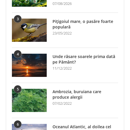
07/08/2026
3
Pițigoiul mare, o pasăre foarte
populară
23/05/2022
4
Unde răsare soarele prima dată
pe Pământ?
11/12/2022
5
Ambrozia, buruiana care
produce alergii
07/02/2022
6
Oceanul Atlantic, al doilea cel