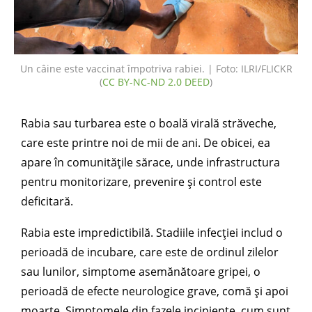
Un câine este vaccinat împotriva rabiei. | Foto: ILRI/FLICKR
(
CC BY-NC-ND 2.0 DEED
)
Rabia sau turbarea este o boală virală străveche,
care este printre noi de mii de ani. De obicei, ea
apare în comunitățile sărace, unde infrastructura
pentru monitorizare, prevenire și control este
deficitară.
Rabia este impredictibilă. Stadiile infecției includ o
perioadă de incubare, care este de ordinul zilelor
sau lunilor, simptome asemănătoare gripei, o
perioadă de efecte neurologice grave, comă și apoi
moarte. Simptomele din fazele incipiente, cum sunt