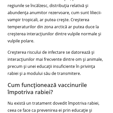
regiunile se încălzesc, distribuția relativă și
abundența anumitor rezervoare, cum sunt liliecii-
vampir tropicali, ar putea crește. Creșterea
temperaturilor din zona arctică ar putea duce la
creșterea interacțiunilor dintre vulpile normale și
vulpile polare.
Creșterea riscului de infectare se datorează și
interacțiunilor mai frecvente dintre om și animale,
precum și unei educații insuficiente în privința
rabiei și a modului său de transmitere.
Cum funcționează vaccinurile
împotriva rabiei?
Nu există un tratament dovedit împotriva rabiei,
ceea ce face ca prevenirea ei prin educație și