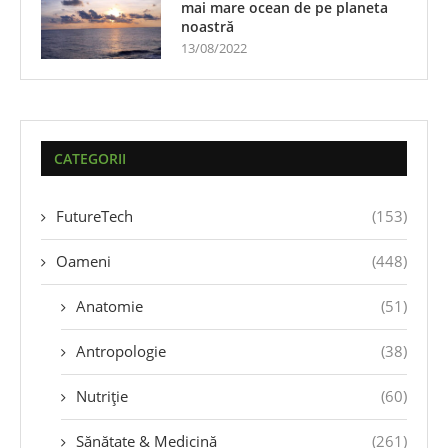
mai mare ocean de pe planeta
noastră
13/08/2022
CATEGORII
FutureTech
(153)
Oameni
(448)
Anatomie
(51)
Antropologie
(38)
Nutriție
(60)
Sănătate & Medicină
(261)