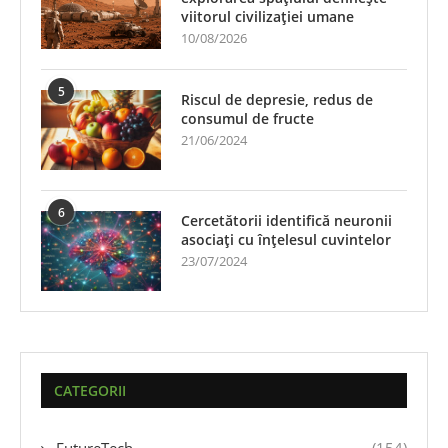
viitorul civilizației umane
10/08/2026
5
Riscul de depresie, redus de
consumul de fructe
21/06/2024
6
Cercetătorii identifică neuronii
asociați cu înțelesul cuvintelor
23/07/2024
CATEGORII