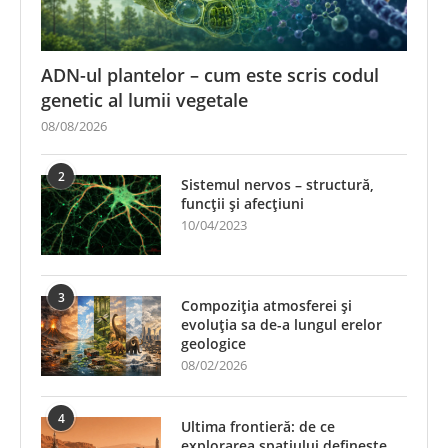
ADN-ul plantelor – cum este scris codul
genetic al lumii vegetale
08/08/2026
2
Sistemul nervos – structură,
funcții și afecțiuni
10/04/2023
3
Compoziția atmosferei și
evoluția sa de-a lungul erelor
geologice
08/02/2026
4
Ultima frontieră: de ce
explorarea spațiului definește