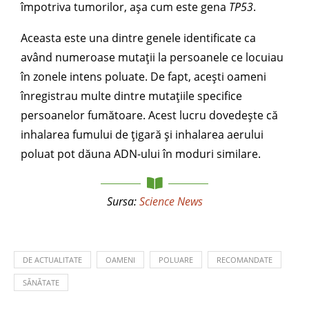
împotriva tumorilor, așa cum este gena
TP53
.
Aceasta este una dintre genele identificate ca
având numeroase mutații la persoanele ce locuiau
în zonele intens poluate. De fapt, acești oameni
înregistrau multe dintre mutațiile specifice
persoanelor fumătoare. Acest lucru dovedește că
inhalarea fumului de țigară și inhalarea aerului
poluat pot dăuna ADN-ului în moduri similare.
Sursa:
Science News
DE ACTUALITATE
OAMENI
POLUARE
RECOMANDATE
SĂNĂTATE