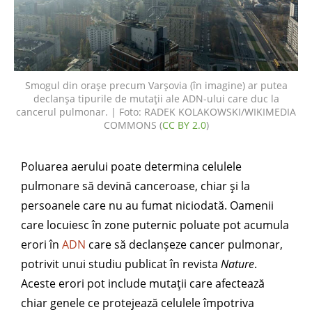
Smogul din orașe precum Varșovia (în imagine) ar putea
declanșa tipurile de mutații ale ADN-ului care duc la
cancerul pulmonar. | Foto: RADEK KOLAKOWSKI/WIKIMEDIA
COMMONS (
CC BY 2.0
)
Poluarea aerului poate determina celulele
pulmonare să devină canceroase, chiar și la
persoanele care nu au fumat niciodată. Oamenii
care locuiesc în zone puternic poluate pot acumula
erori în
ADN
care să declanșeze cancer pulmonar,
potrivit unui studiu publicat în revista
Nature
.
Aceste erori pot include mutații care afectează
chiar genele ce protejează celulele împotriva