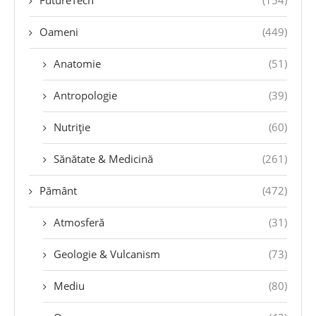
FutureTech
(154)
Oameni
(449)
Anatomie
(51)
Antropologie
(39)
Nutriție
(60)
Sănătate & Medicină
(261)
Pământ
(472)
Atmosferă
(31)
Geologie & Vulcanism
(73)
Mediu
(80)