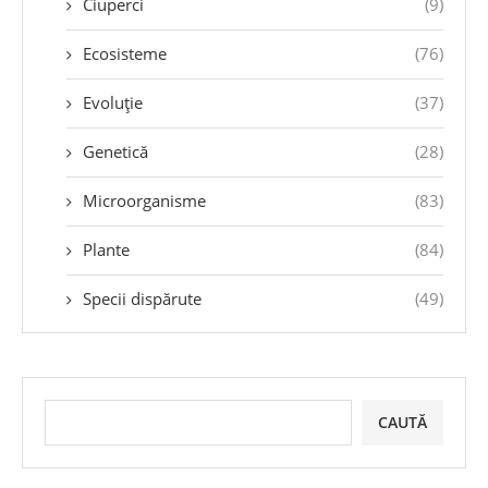
Ciuperci
(9)
Ecosisteme
(76)
Evoluție
(37)
Genetică
(28)
Microorganisme
(83)
Plante
(84)
Specii dispărute
(49)
CAUTĂ