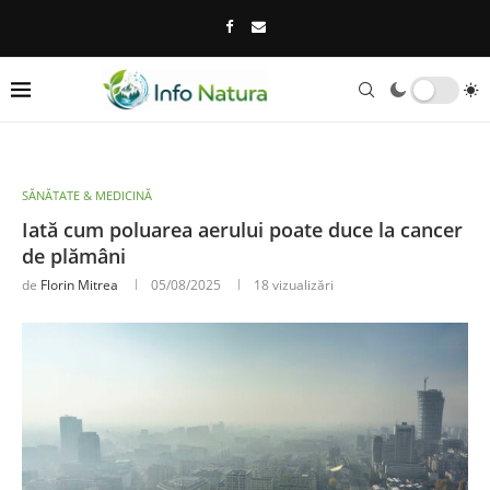
SĂNĂTATE & MEDICINĂ
Iată cum poluarea aerului poate duce la cancer
de plămâni
de
Florin Mitrea
05/08/2025
18
vizualizări