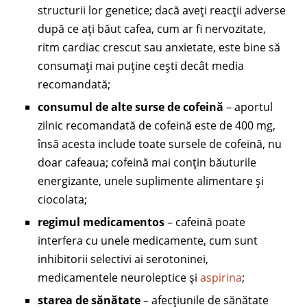
structurii lor genetice; dacă aveți reacții adverse
după ce ați băut cafea, cum ar fi nervozitate,
ritm cardiac crescut sau anxietate, este bine să
consumați mai puține cești decât media
recomandată;
consumul de alte surse de cofeină
– aportul
zilnic recomandată de cofeină este de 400 mg,
însă acesta include toate sursele de cofeină, nu
doar cafeaua; cofeină mai conțin băuturile
energizante, unele suplimente alimentare și
ciocolata;
regimul medicamentos
– cafeină poate
interfera cu unele medicamente, cum sunt
inhibitorii selectivi ai serotoninei,
medicamentele neuroleptice și
aspirina
;
starea de sănătate
– afecțiunile de sănătate