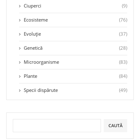
Ciuperci
(9)
Ecosisteme
(76)
Evoluție
(37)
Genetică
(28)
Microorganisme
(83)
Plante
(84)
Specii dispărute
(49)
CAUTĂ