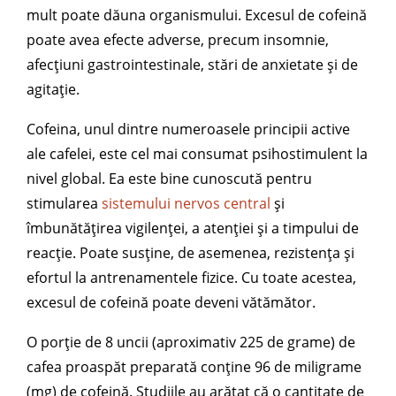
mult poate dăuna organismului. Excesul de cofeină
poate avea efecte adverse, precum insomnie,
afecțiuni gastrointestinale, stări de anxietate și de
agitație.
Cofeina, unul dintre numeroasele principii active
ale cafelei, este cel mai consumat psihostimulent la
nivel global. Ea este bine cunoscută pentru
stimularea
sistemului nervos central
și
îmbunătățirea vigilenței, a atenției și a timpului de
reacție. Poate susține, de asemenea, rezistența și
efortul la antrenamentele fizice. Cu toate acestea,
excesul de cofeină poate deveni vătămător.
O porție de 8 uncii (aproximativ 225 de grame) de
cafea proaspăt preparată conține 96 de miligrame
(mg) de cofeină. Studiile au arătat că o cantitate de