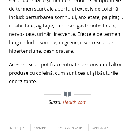
secundare fizice și mentale nedorite. Simptomele
de termen scurt ale aportului excesiv de cofeină
includ: perturbarea somnului, anxietate, palpitații,
iritabilitate, agitație, tulburări gastrointestinale,
nervozitate, urinări frecvente. Efectele pe termen
lung includ insomnie, migrene, risc crescut de
hipertensiune, deshidratare.
Aceste riscuri pot fi accentuate de consumul altor
produse cu cofeină, cum sunt ceaiul și băuturile
energizante.
Sursa:
Health.com
NUTRIȚIE
OAMENI
RECOMANDATE
SĂNĂTATE