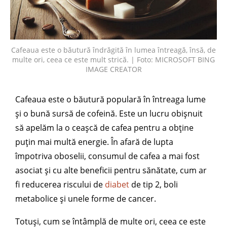
Cafeaua este o băutură îndrăgită în lumea întreagă, însă, de
multe ori, ceea ce este mult strică. | Foto: MICROSOFT BING
IMAGE CREATOR
Cafeaua este o băutură populară în întreaga lume
și o bună sursă de cofeină. Este un lucru obișnuit
să apelăm la o ceașcă de cafea pentru a obține
puțin mai multă energie. În afară de lupta
împotriva oboselii, consumul de cafea a mai fost
asociat și cu alte beneficii pentru sănătate, cum ar
fi reducerea riscului de
diabet
de tip 2, boli
metabolice și unele forme de cancer.
Totuși, cum se întâmplă de multe ori, ceea ce este