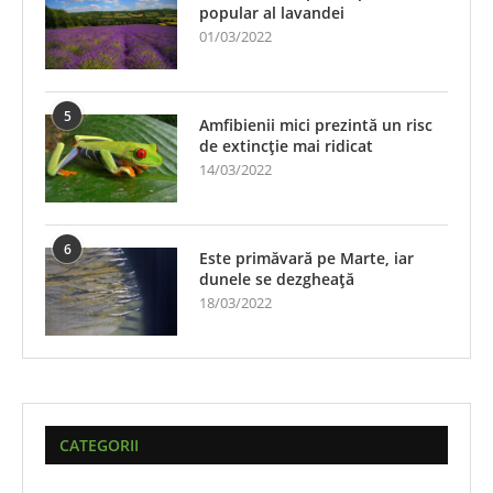
popular al lavandei
01/03/2022
5
Amfibienii mici prezintă un risc
de extincție mai ridicat
14/03/2022
6
Este primăvară pe Marte, iar
dunele se dezgheață
18/03/2022
CATEGORII