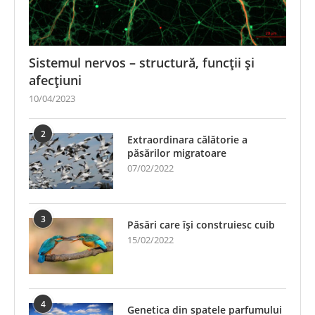
Sistemul nervos – structură, funcții și
afecțiuni
10/04/2023
2
Extraordinara călătorie a
păsărilor migratoare
07/02/2022
3
Păsări care își construiesc cuib
15/02/2022
4
Genetica din spatele parfumului