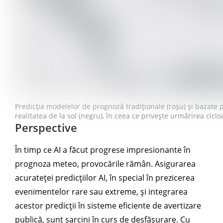
Predicția modelelor de prognoză tradiționale (roșu) și bazate pe
realitatea de la sol (negru), în ceea ce privește urmărirea ciclo
Perspective
În timp ce AI a făcut progrese impresionante în
prognoza meteo, provocările rămân. Asigurarea
acurateței predicțiilor AI, în special în prezicerea
evenimentelor rare sau extreme, și integrarea
acestor predicții în sisteme eficiente de avertizare
publică, sunt sarcini în curs de desfășurare. Cu