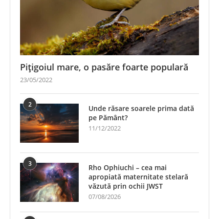
Pițigoiul mare, o pasăre foarte populară
23/05/2022
2
Unde răsare soarele prima dată
pe Pământ?
11/12/2022
3
Rho Ophiuchi – cea mai
apropiată maternitate stelară
văzută prin ochii JWST
07/08/2026