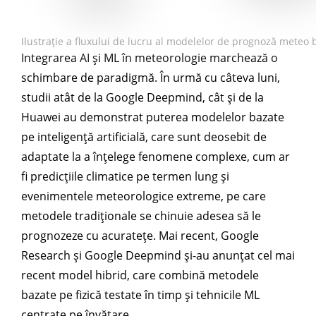
Ilustrație a fluxului de lucru al modelelor de prognoză meteo
Integrarea AI și ML în meteorologie marchează o
schimbare de paradigmă. În urmă cu câteva luni,
studii atât de la Google Deepmind, cât și de la
Huawei au demonstrat puterea modelelor bazate
pe inteligență artificială, care sunt deosebit de
adaptate la a înțelege fenomene complexe, cum ar
fi predicțiile climatice pe termen lung și
evenimentele meteorologice extreme, pe care
metodele tradiționale se chinuie adesea să le
prognozeze cu acuratețe. Mai recent, Google
Research și Google Deepmind și-au anunțat cel mai
recent model hibrid, care combină metodele
bazate pe fizică testate în timp și tehnicile ML
centrate pe învățare.