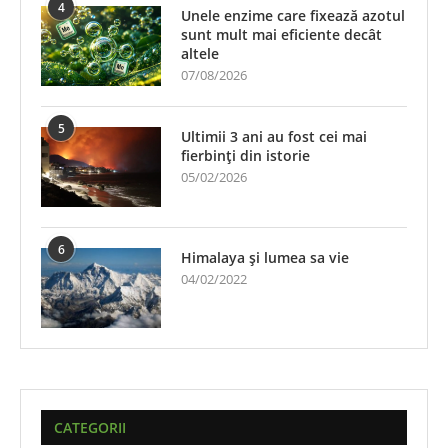
4
Unele enzime care fixează azotul
sunt mult mai eficiente decât
altele
07/08/2026
5
Ultimii 3 ani au fost cei mai
fierbinți din istorie
05/02/2026
6
Himalaya și lumea sa vie
04/02/2022
CATEGORII