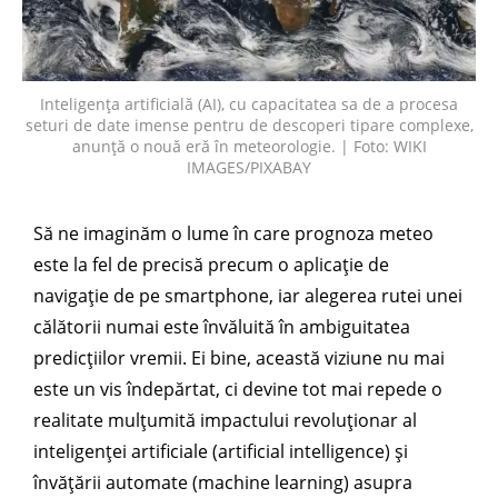
Inteligența artificială (AI), cu capacitatea sa de a procesa
seturi de date imense pentru de descoperi tipare complexe,
anunță o nouă eră în meteorologie. | Foto: WIKI
IMAGES/PIXABAY
Să ne imaginăm o lume în care prognoza meteo
este la fel de precisă precum o aplicație de
navigație de pe smartphone, iar alegerea rutei unei
călătorii numai este învăluită în ambiguitatea
predicțiilor vremii. Ei bine, această viziune nu mai
este un vis îndepărtat, ci devine tot mai repede o
realitate mulțumită impactului revoluționar al
inteligenței artificiale (artificial intelligence) și
învățării automate (machine learning) asupra