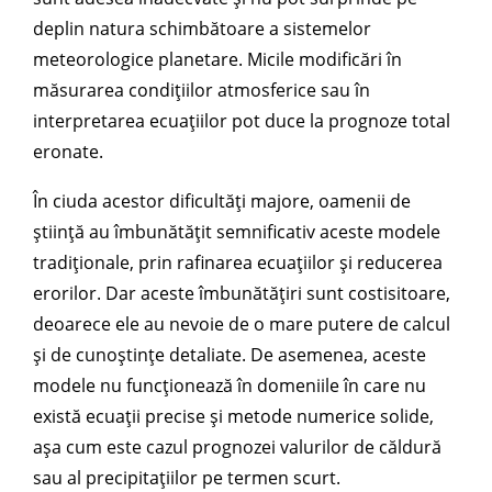
deplin natura schimbătoare a sistemelor
meteorologice planetare. Micile modificări în
măsurarea condițiilor atmosferice sau în
interpretarea ecuațiilor pot duce la prognoze total
eronate.
În ciuda acestor dificultăți majore, oamenii de
știință au îmbunătățit semnificativ aceste modele
tradiționale, prin rafinarea ecuațiilor și reducerea
erorilor. Dar aceste îmbunătățiri sunt costisitoare,
deoarece ele au nevoie de o mare putere de calcul
și de cunoștințe detaliate. De asemenea, aceste
modele nu funcționează în domeniile în care nu
există ecuații precise și metode numerice solide,
așa cum este cazul prognozei valurilor de căldură
sau al precipitațiilor pe termen scurt.