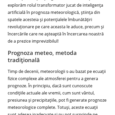
explorăm rolul transformator jucat de inteligența
artificială în prognoza meteorologică, știința din
spatele acesteia și potențialele îmbunătățiri
revoluționare pe care aceasta le aduce, precum și
încercările care ne așteaptă în încercarea noastră
de a prezice imprevizibilul!
Prognoza meteo, metoda
tradițională
Timp de decenii, meteorologii s-au bazat pe ecuații
fizice complexe ale atmosferei pentru a genera
prognoze. În principiu, dacă sunt cunoscute
condițiile actuale ale vremii, cum sunt vântul,
presiunea și precipitațiile, pot fi generate prognoze
meteorologice complete. Totuși, aceste ecuații
sunt adesea inadecvate și nu pot surprinde pe