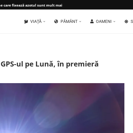
 care fixează azotul sunt mult mai...
VIAȚĂ
PĂMÂNT
OAMENI
S
 GPS-ul pe Lună, în premieră