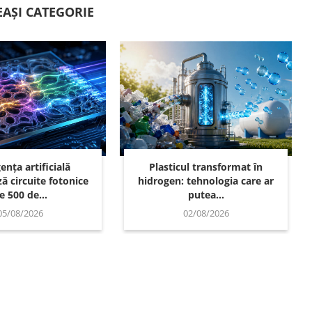
EAȘI CATEGORIE
gența artificială
Plasticul transformat în
ă circuite fotonice
hidrogen: tehnologia care ar
e 500 de...
putea...
05/08/2026
02/08/2026