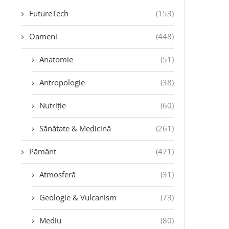
FutureTech
(153)
Oameni
(448)
Anatomie
(51)
Antropologie
(38)
Nutriție
(60)
Sănătate & Medicină
(261)
Pământ
(471)
Atmosferă
(31)
Geologie & Vulcanism
(73)
Mediu
(80)