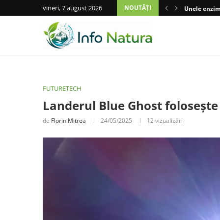
vineri, 7 august 2026
NOUTĂȚI
Unele enzime
FUTURETECH
Landerul Blue Ghost folosește
de
Florin Mitrea
24/05/2025
12
vizualizări