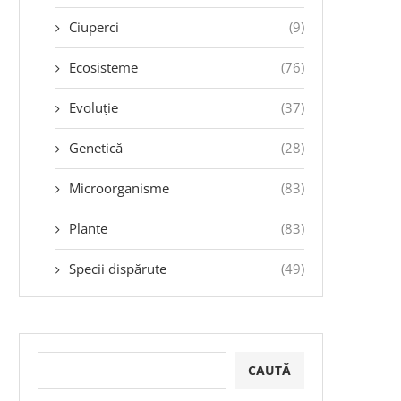
Ciuperci
(9)
Ecosisteme
(76)
Evoluție
(37)
Genetică
(28)
Microorganisme
(83)
Plante
(83)
Specii dispărute
(49)
CAUTĂ