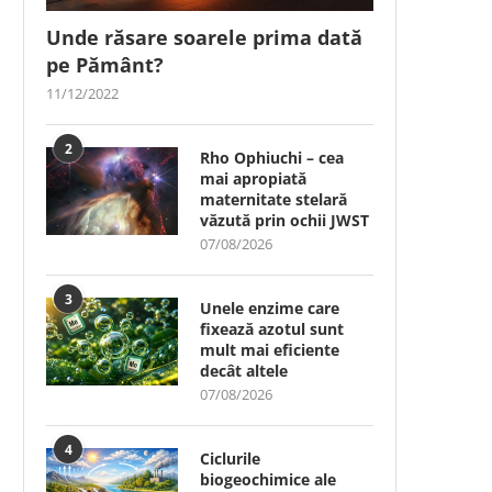
Unde răsare soarele prima dată
pe Pământ?
11/12/2022
2
Rho Ophiuchi – cea
mai apropiată
maternitate stelară
văzută prin ochii JWST
07/08/2026
3
Unele enzime care
fixează azotul sunt
mult mai eficiente
decât altele
07/08/2026
4
Ciclurile
biogeochimice ale