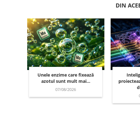
DIN ACE
Unele enzime care fixează
Inteli
azotul sunt mult mai...
proiecteaz
d
07/08/2026