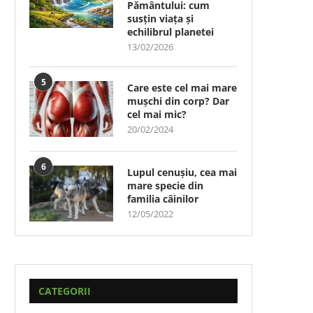
Pământului: cum
susțin viața și
echilibrul planetei
13/02/2026
5
Care este cel mai mare
mușchi din corp? Dar
cel mai mic?
20/02/2024
6
Lupul cenușiu, cea mai
mare specie din
familia câinilor
12/05/2022
CATEGORII