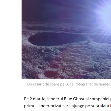
Un răsărit de soare pe Lună, fotografiat de lande
Pe 2 martie, landerul Blue Ghost al companiei p
primul lander privat care ajunge pe suprafața