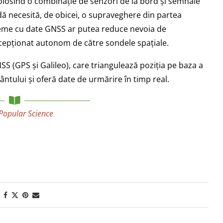
olosind o combinație de senzori de la bord și semnale
 necesită, de obicei, o supraveghere din partea
steme cu date GNSS ar putea reduce nevoia de
cepționat autonom de către sondele spațiale.
SS (GPS și Galileo), care triangulează poziția pe baza a
mântului și oferă date de urmărire în timp real.
Popular Science