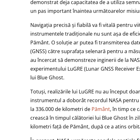
demonstrat deja capacitatea de a utiliza sem
un pas important înaintea următoarelor misi
Navigația precisă și fiabilă va fi vitală pentru vi
instrumentele tradiționale nu sunt așa de efic
Pământ. O soluție ar putea fi transmiterea date
(GNSS) către suprafața selenară pentru a măsu
au încercat să demonstreze inginerii de la NASA
experimentului LuGRE (Lunar GNSS Receiver Exp
lui Blue Ghost.
Totuși, realizările lui LuGRE nu au început doa
instrumentul a doborât recordul NASA pentru a
la 336.000 de kilometri de
Pământ
, în timp ce 
crească în timpul călătoriei lui Blue Ghost în z
kilometri față de Pământ, după ce a atins orbit