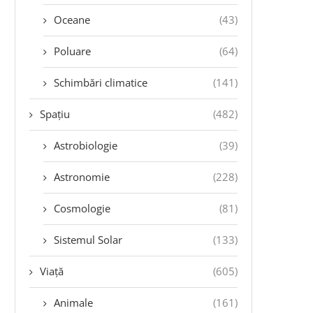
Oceane
(43)
Poluare
(64)
Schimbări climatice
(141)
Spațiu
(482)
Astrobiologie
(39)
Astronomie
(228)
Cosmologie
(81)
Sistemul Solar
(133)
Viață
(605)
Animale
(161)