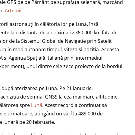
nale GPS de pe Pământ pe suprafața selenară, marcând
uni
Artemis
.
itorii astronauți în călătoria lor pe Lună, însă
iente la o distanță de aproximativ 360.000 km față de
lor de la Sistemul Global de Navigație prin Satelit
ra în mod autonom timpul, viteza și poziția. Aceasta
 și Agenția Spațială Italiană prin intermediul
eriment), unul dintre cele zece proiecte de la bordul
r după aterizarea pe Lună. Pe 21 ianuarie,
chiziția de semnal GNSS la cea mai mare altitudine,
călătorea spre
Lună
. Acest record a continuat să
ilele următoare, atingând un vârf la 489.000 de
a lunară pe 20 februarie.