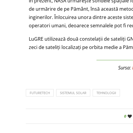
În prezent, NASA urmărește sondele spațiale f
de urmărire de pe Pământ, însă această metodă
inginerilor. Înlocuirea unora dintre aceste si
operatori umani, deoarece semnalele pot fi re
LuGRE utilizează două constelații de sateliți GN
zeci de sateliți localizați pe orbita medie a Pă
Sursa:
FUTURETECH
SISTEMUL SOLAR
TEHNOLOGII
0