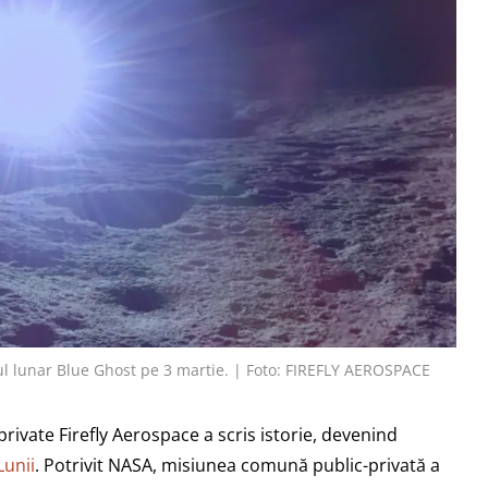
rul lunar Blue Ghost pe 3 martie. | Foto: FIREFLY AEROSPACE
rivate Firefly Aerospace a scris istorie, devenind
Lunii
. Potrivit NASA, misiunea comună public-privată a