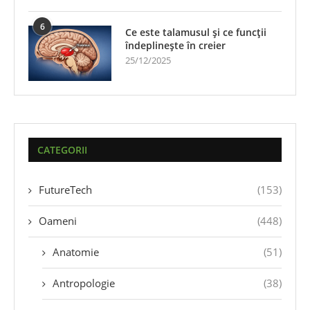
6
Ce este talamusul și ce funcții
îndeplinește în creier
25/12/2025
CATEGORII
FutureTech
(153)
Oameni
(448)
Anatomie
(51)
Antropologie
(38)