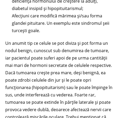
deficiența hormonului de creștere la adulți,
diabetul insipid și hipopituitarismul;
Afecțiuni care modifică mărimea și/sau forma
glandei pituitare. Un exemplu este sindromul șeii
turcești goale.
Un anumit tip ce celule se pot diviza și pot forma un
nodul benign, cunoscut sub denumirea de tumoare,
iar pacientul poate suferi apoi de pe urma cantității
mai mari de hormoni secretate de celulele respective.
Dacă tumoarea crește prea mare, deși benignă, ea
poate zdrobi celulele din jur și le poate opri
funcționarea (hipopituitarism) sau le poate împinge în
sus, unde interferează cu vederea. Foarte rar,
tumoarea se poate extinde în părțile laterale și poate
provoca vedere dublă, deoarece afectează nervii care
controlează mișcările oculare. Trebui menționat că