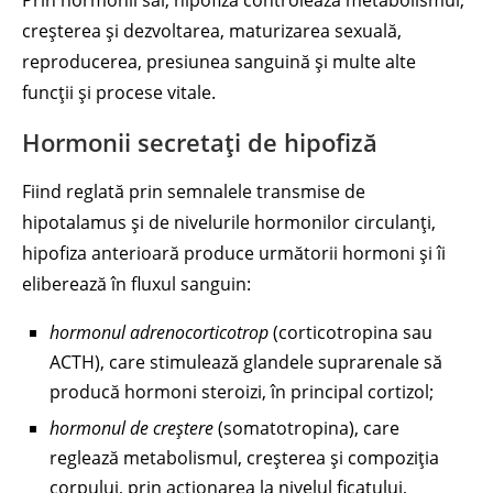
Prin hormonii săi, hipofiza controlează metabolismul,
creșterea și dezvoltarea, maturizarea sexuală,
reproducerea, presiunea sanguină și multe alte
funcții și procese vitale.
Hormonii secretați de hipofiză
Fiind reglată prin semnalele transmise de
hipotalamus și de nivelurile hormonilor circulanți,
hipofiza anterioară produce următorii hormoni și îi
eliberează în fluxul sanguin:
hormonul adrenocorticotrop
(corticotropina sau
ACTH), care stimulează glandele suprarenale să
producă hormoni steroizi, în principal cortizol;
hormonul de creștere
(somatotropina), care
reglează metabolismul, creșterea și compoziția
corpului, prin acționarea la nivelul ficatului,