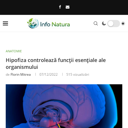
ANATOMIE
Hipofiza controlează funcții esențiale ale
organismului
de
Florin Mitrea
07/12/2022
515
vizualizări