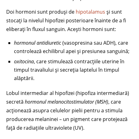
Doi hormoni sunt produși de
hipotalamus
și sunt
stocați la nivelul hipofizei posterioare înainte de a fi
eliberați în fluxul sanguin. Acești hormoni sunt:
hormonul antidiuretic
(vasopresina sau ADH), care
controlează echilibrul apei și presiunea sanguină;
oxitocina
, care stimulează contracțiile uterine în
timpul travaliului și secreția laptelui în timpul
alăptării.
Lobul intermediar al hipofizei (hipofiza intermediară)
secretă
hormonul melanocitostimulator (MSH)
, care
acționează asupra celulelor pielii pentru a stimula
producerea melaninei – un pigment care protejează
față de radiațiile ultraviolete (UV).