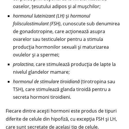
oaselor, țesutului adipos și al mușchilor;
hormonul luteinizant (LH)
și
hormonul
folisculostimulant (FSH)
, cunoscute sub denumirea
de gonadotropine, care acționează asupra
ovarelor sau testiculelor pentru a stimula
producția hormonilor sexuali și maturizarea
ovulelor și a spermei;
prolactina
, care stimulează producția de lapte la
nivelul glandelor mamare;
hormonul de stimulare tiroidiană
(tirotropina sau
TSH), care stimulează glanda tiroidă pentru a
secreta hormoni tiroidieni.
Fiecare dintre acești hormoni este produs de tipuri
diferite de celule din hipofiză, cu excepția FSH și LH,
care sunt secretate de același tip de celule.