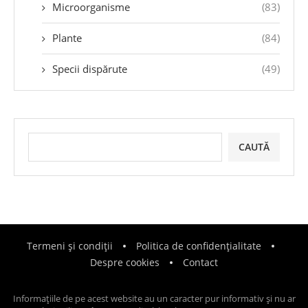
Microorganisme
(83)
Plante
(84)
Specii dispărute
(49)
CAUTĂ
Termeni și condiții
Politica de confidențialitate
Despre cookies
Contact
Informațiile de pe acest website au un caracter pur informativ și nu ar