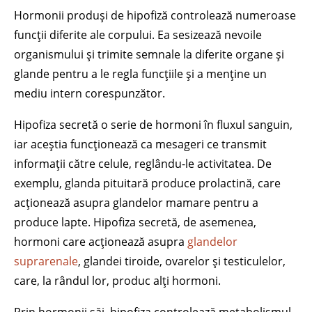
Hormonii produși de hipofiză controlează numeroase
funcții diferite ale corpului. Ea sesizează nevoile
organismului și trimite semnale la diferite organe și
glande pentru a le regla funcțiile și a menține un
mediu intern corespunzător.
Hipofiza secretă o serie de hormoni în fluxul sanguin,
iar aceștia funcționează ca mesageri ce transmit
informații către celule, reglându-le activitatea. De
exemplu, glanda pituitară produce prolactină, care
acționează asupra glandelor mamare pentru a
produce lapte. Hipofiza secretă, de asemenea,
hormoni care acționează asupra
glandelor
suprarenale
, glandei tiroide, ovarelor și testiculelor,
care, la rândul lor, produc alți hormoni.