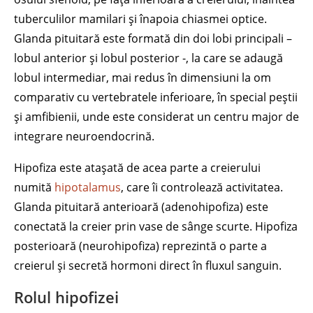
tuberculilor mamilari și înapoia chiasmei optice.
Glanda pituitară este formată din doi lobi principali –
lobul anterior și lobul posterior -, la care se adaugă
lobul intermediar, mai redus în dimensiuni la om
comparativ cu vertebratele inferioare, în special peștii
și amfibienii, unde este considerat un centru major de
integrare neuroendocrină.
Hipofiza este atașată de acea parte a creierului
numită
hipotalamus
, care îi controlează activitatea.
Glanda pituitară anterioară (adenohipofiza) este
conectată la creier prin vase de sânge scurte. Hipofiza
posterioară (neurohipofiza) reprezintă o parte a
creierul și secretă hormoni direct în fluxul sanguin.
Rolul hipofizei