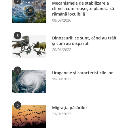
2
Mecanismele de stabilizare a
climei: cum reușește planeta să
rămână locuibilă
08/08/2026
3
Dinozaurii: ce sunt, când au trăit
și cum au dispărut
20/01/2022
4
Uraganele și caracteristicile lor
19/09/2022
5
Migrația păsărilor
21/01/2022