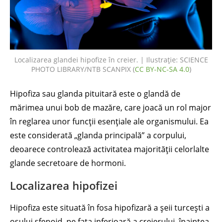
Localizarea glandei hipofize în creier. | Ilustrație: SCIENCE
PHOTO LIBRARY/NTB SCANPIX (
CC BY-NC-SA 4.0
)
Hipofiza sau glanda pituitară este o glandă de
mărimea unui bob de mazăre, care joacă un rol major
în reglarea unor funcții esențiale ale organismului. Ea
este considerată „glanda principală” a corpului,
deoarece controlează activitatea majorității celorlalte
glande secretoare de hormoni.
Localizarea hipofizei
Hipofiza este situată în fosa hipofizară a șeii turcești a
osului sfenoid, pe fața inferioară a creierului, înaintea