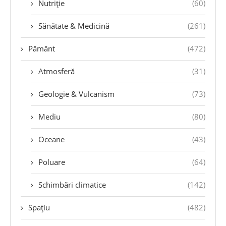
Nutriție
(60)
Sănătate & Medicină
(261)
Pământ
(472)
Atmosferă
(31)
Geologie & Vulcanism
(73)
Mediu
(80)
Oceane
(43)
Poluare
(64)
Schimbări climatice
(142)
Spațiu
(482)