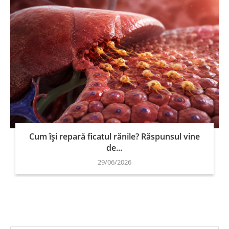
Cum își repară ficatul rănile? Răspunsul vine
de...
29/06/2026