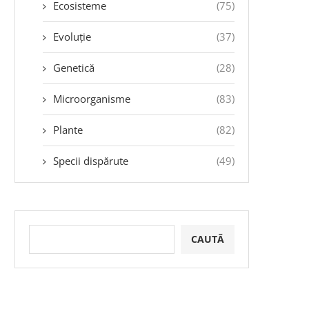
Ecosisteme
(75)
Evoluție
(37)
Genetică
(28)
Microorganisme
(83)
Plante
(82)
Specii dispărute
(49)
CAUTĂ