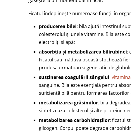
găsește la un moment dat în ficat.
Ficatul îndeplinește numeroase funcții în organ
producerea bilei
: bila ajută intestinul s
colesterolul și unele vitamine. Bila este co
electroliți și apă;
absorbția și metabolizarea bilirubinei
:
Ficatul sau măduva osoasă stochează fieru
produsă următoarea generație de globule 
susținerea coagulării sângelui
:
vitamina
sanguine. Bila este esențială pentru absorb
suficientă bilă pentru formarea factorilor
metabolizarea grăsimilor
: bila degrade
sintetizează colesterol și alte proteine n
metabolizarea carbohidraților
: ficatul
glicogen. Corpul poate degrada carbohidrați