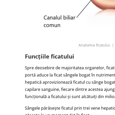
Anatomia ficatului. 
Funcțiile ficatului
Spre deosebire de majoritatea organelor, ficat
portă aduce la ficat sângele bogat în nutrimente
hepatică aprovizionează ficatul cu sânge bogat 
capilare sanguine, fiecare dintre acestea ajung
funcțională a ficatului și sunt alcătuiți din mil
Sângele părăsește ficatul prin trei vene hepati