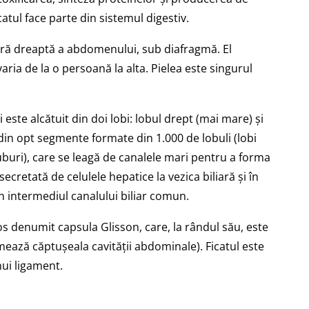
catul face parte din sistemul digestiv.
oară dreaptă a abdomenului, sub diafragmă. El
aria de la o persoană la alta. Pielea este singurul
 este alcătuit din doi lobi: lobul drept (mai mare) și
 din opt segmente formate din 1.000 de lobuli (lobi
tuburi), care se leagă de canalele mari pentru a forma
cretată de celulele hepatice la vezica biliară și în
n intermediul canalului biliar comun.
os denumit capsula Glisson, care, la rândul său, este
ază căptușeala cavității abdominale). Ficatul este
ui ligament.