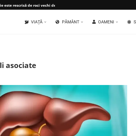
e este rescrisă de roci vechi de...
VIAȚĂ
PĂMÂNT
OAMENI
S
li asociate