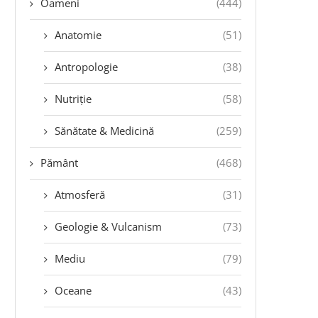
Oameni
(444)
Anatomie
(51)
Antropologie
(38)
Nutriție
(58)
Sănătate & Medicină
(259)
Pământ
(468)
Atmosferă
(31)
Geologie & Vulcanism
(73)
Mediu
(79)
Oceane
(43)