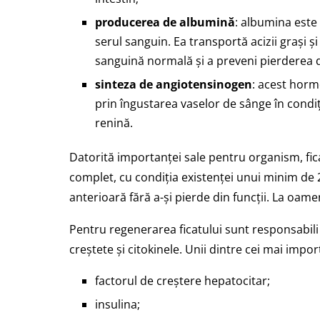
producerea de albumină
: albumina este 
serul sanguin. Ea transportă acizii grași 
sanguină normală și a preveni pierderea de
sinteza de angiotensinogen
: acest horm
prin îngustarea vaselor de sânge în condiț
renină.
Datorită importanței sale pentru organism, fic
complet, cu condiția existenței unui minim de 
anterioară fără a-și pierde din funcții. La oame
Pentru regenerarea ficatului sunt responsabili
creștete și citokinele. Unii dintre cei mai impo
factorul de creștere hepatocitar;
insulina;