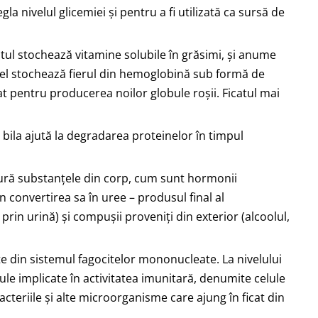
gla nivelul glicemiei și pentru a fi utilizată ca sursă de
catul stochează vitamine solubile în grăsimi, și anume
, el stochează fierul din hemoglobină sub formă de
at pentru producerea noilor globule roșii. Ficatul mai
: bila ajută la degradarea proteinelor în timpul
nlătură substanțele din corp, cum sunt hormonii
n convertirea sa în uree – produsul final al
rin urină) și compușii proveniți din exterior (alcoolul,
rte din sistemul fagocitelor mononucleate. La nivelului
le implicate în activitatea imunitară, denumite celule
bacteriile și alte microorganisme care ajung în ficat din