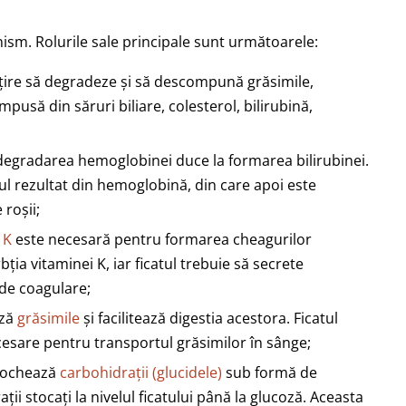
ism. Rolurile sale principale sunt următoarele:
ubțire să degradeze și să descompună grăsimile,
mpusă din săruri biliare, colesterol, bilirubină,
 degradarea hemoglobinei duce la formarea bilirubinei.
l rezultat din hemoglobină, din care apoi este
roșii;
 K
este necesară pentru formarea cheagurilor
ția vitaminei K, iar ficatul trebuie să secrete
 de coagulare;
ază
grăsimile
și facilitează digestia acestora. Ficatul
ecesare pentru transportul grăsimilor în sânge;
 stochează
carbohidrații (glucidele)
sub formă de
i stocați la nivelul ficatului până la glucoză. Aceasta