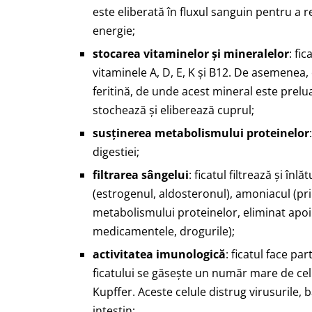
este eliberată în fluxul sanguin pentru a re
energie;
stocarea vitaminelor și mineralelor
: fi
vitaminele A, D, E, K și B12. De asemenea
feritină, de unde acest mineral este prelu
stochează și eliberează cuprul;
susținerea metabolismului proteinelor
digestiei;
filtrarea sângelui
: ficatul filtrează și î
(estrogenul, aldosteronul), amoniacul (pri
metabolismului proteinelor, eliminat apoi p
medicamentele, drogurile);
activitatea imunologică
: ficatul face pa
ficatului se găsește un număr mare de celu
Kupffer. Aceste celule distrug virusurile, 
intestin;