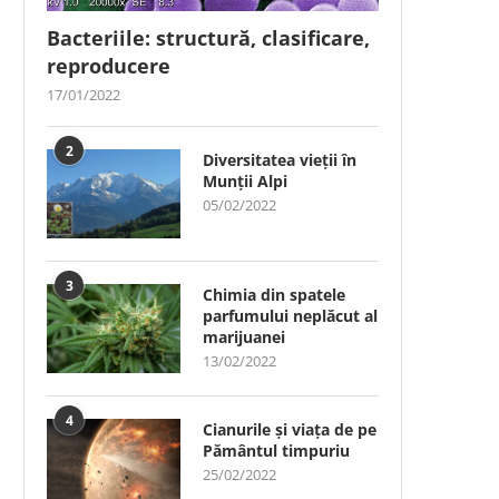
Bacteriile: structură, clasificare,
reproducere
17/01/2022
2
Diversitatea vieții în
Munții Alpi
05/02/2022
3
Chimia din spatele
parfumului neplăcut al
marijuanei
13/02/2022
4
Cianurile și viața de pe
Pământul timpuriu
25/02/2022