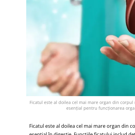
Ficatul este al doilea cel mai mare organ din corpul 
esențial pentru funcționarea org
Ficatul este al doilea cel mai mare organ din co
esențial în digestie. Funcțiile ficatului includ 