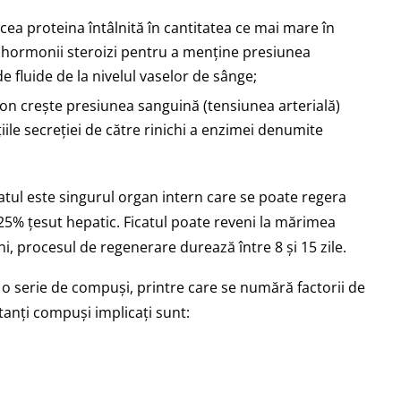
cea proteina întâlnită în cantitatea ce mai mare în
și hormonii steroizi pentru a menține presiunea
 fluide de la nivelul vaselor de sânge;
on crește presiunea sanguină (tensiunea arterială)
iile secreției de către rinichi a enzimei denumite
atul este singurul organ intern care se poate regera
25% țesut hepatic. Ficatul poate reveni la mărimea
ni, procesul de regenerare durează între 8 și 15 zile.
 o serie de compuși, printre care se numără factorii de
rtanți compuși implicați sunt: