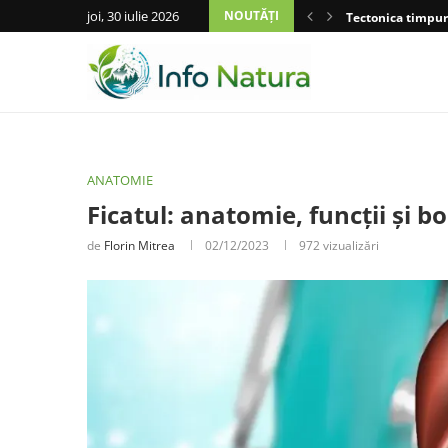
joi, 30 iulie 2026
NOUTĂȚI
Tectonica timpuri
ANATOMIE
Ficatul: anatomie, funcții și bo
de
Florin Mitrea
02/12/2023
972
vizualizări