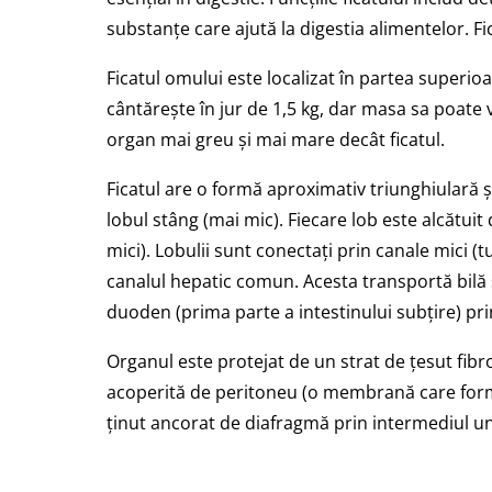
substanțe care ajută la digestia alimentelor. Fi
Ficatul omului este localizat în partea superi
cântărește în jur de 1,5 kg, dar masa sa poate v
organ mai greu și mai mare decât ficatul.
Ficatul are o formă aproximativ triunghiulară și
lobul stâng (mai mic). Fiecare lob este alcătuit
mici). Lobulii sunt conectați prin canale mici (
canalul hepatic comun. Acesta transportă bilă se
duoden (prima parte a intestinului subțire) pri
Organul este protejat de un strat de țesut fibr
acoperită de peritoneu (o membrană care forme
ținut ancorat de diafragmă prin intermediul un