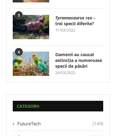
5
Tyrannosaurus rex
–
trei specii diferite?
11/03/2022
6
Oamenii au cauzat
extincția a numeroase
specii de păsări
24/03/2022
CATEGORII
FutureTech
(149)