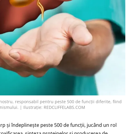
nostru, responsabil pentru peste 500 de funcții diferite, fiind
anismului. | Ilustrație: REDCLIFFELABS.COM
rp și îndeplinește peste 500 de funcții, jucând un rol
detoxificarea, sinteza proteinelor și producerea de