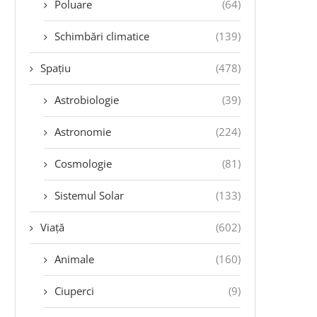
Poluare
(64)
Schimbări climatice
(139)
Spațiu
(478)
Astrobiologie
(39)
Astronomie
(224)
Cosmologie
(81)
Sistemul Solar
(133)
Viață
(602)
Animale
(160)
Ciuperci
(9)