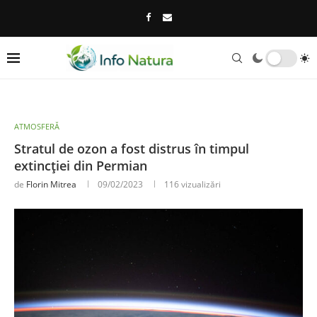
ATMOSFERĂ
Stratul de ozon a fost distrus în timpul
extincției din Permian
de
Florin Mitrea
09/02/2023
116
vizualizări