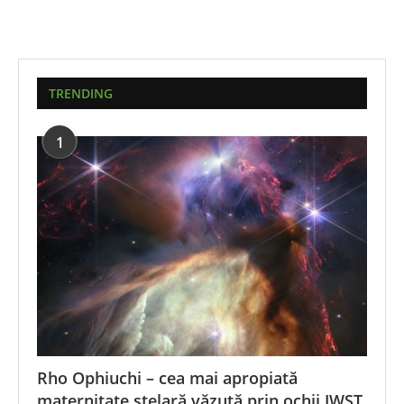
TRENDING
1
Rho Ophiuchi – cea mai apropiată
maternitate stelară văzută prin ochii JWST