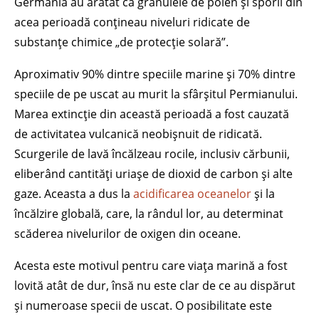
Germania au arătat că granulele de polen și sporii din
acea perioadă conțineau niveluri ridicate de
substanțe chimice „de protecție solară”.
Aproximativ 90% dintre speciile marine și 70% dintre
speciile de pe uscat au murit la sfârșitul Permianului.
Marea extincție din această perioadă a fost cauzată
de activitatea vulcanică neobișnuit de ridicată.
Scurgerile de lavă încălzeau rocile, inclusiv cărbunii,
eliberând cantități uriașe de dioxid de carbon și alte
gaze. Aceasta a dus la
acidificarea oceanelor
și la
încălzire globală, care, la rândul lor, au determinat
scăderea nivelurilor de oxigen din oceane.
Acesta este motivul pentru care viața marină a fost
lovită atât de dur, însă nu este clar de ce au dispărut
și numeroase specii de uscat. O posibilitate este