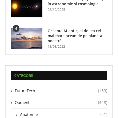
în astronomie și cosmologie
28/10/2025
6
Oceanul Atlantic, al doilea cel
mai mare ocean de pe planeta
noastră
13/08/2022
CATEGORII
FutureTech
(153)
Oameni
(448)
Anatomie
(51)