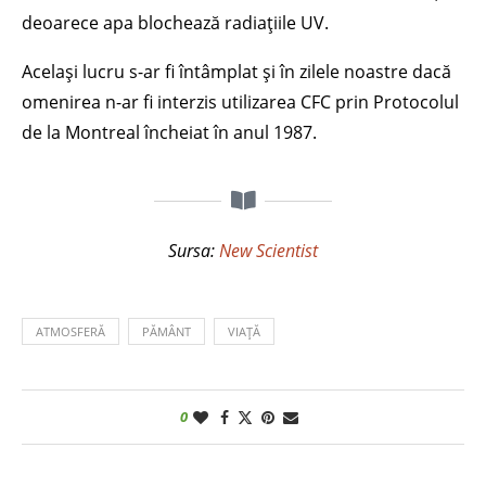
deoarece apa blochează radiațiile UV.
Același lucru s-ar fi întâmplat și în zilele noastre dacă
omenirea n-ar fi interzis utilizarea CFC prin Protocolul
de la Montreal încheiat în anul 1987.
Sursa:
New Scientist
ATMOSFERĂ
PĂMÂNT
VIAȚĂ
0