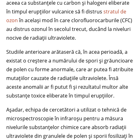
aceea ca substanțele cu carbon și halogeni eliberate
în timpul erupțiilor vulcanice să fi distrus
stratul de
ozon
în același mod în care clorofluorocarburile (CFC)
au distrus ozonul în secolul trecut, ducând la niveluri
nocive de radiații ultraviolete.
Studiile anterioare arătaseră că, în acea perioadă, a
existat o creștere a numărului de spori și grăuncioare
de polen cu forme anormale, care ar putea fi atribuite
mutațiilor cauzate de radiațiile ultraviolete. Însă
aceste anomalii ar fi putut fi și rezultatul multor alte
substanțe toxice eliberate în timpul erupțiilor.
Așadar, echipa de cercetători a utilizat o tehnică de
microspectroscopie în infraroșu pentru a măsura
nivelurile substanțelor chimice care absorb radiații
ultraviolete din granulele de polen și sporii fosilizați în