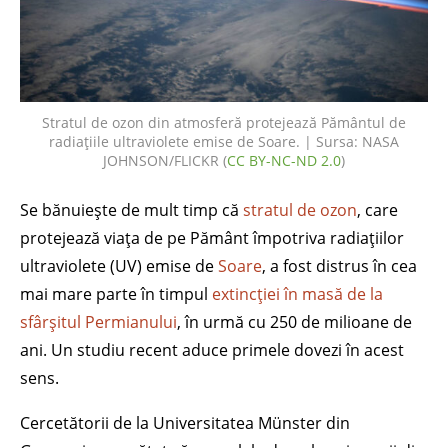
Stratul de ozon din atmosferă protejează Pământul de
radiațiile ultraviolete emise de Soare. | Sursa: NASA
JOHNSON/FLICKR (
CC BY-NC-ND 2.0
)
Se bănuiește de mult timp că
stratul de ozon
, care
protejează viața de pe Pământ împotriva radiațiilor
ultraviolete (UV) emise de
Soare
, a fost distrus în cea
mai mare parte în timpul
extincției în masă de la
sfârșitul Permianului
, în urmă cu 250 de milioane de
ani. Un studiu recent aduce primele dovezi în acest
sens.
Cercetătorii de la Universitatea Münster din