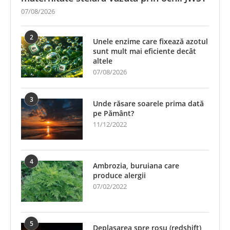
07/08/2026
2
Unele enzime care fixează azotul
sunt mult mai eficiente decât
altele
07/08/2026
3
Unde răsare soarele prima dată
pe Pământ?
11/12/2022
4
Ambrozia, buruiana care
produce alergii
07/02/2022
5
Deplasarea spre roșu (redshift)