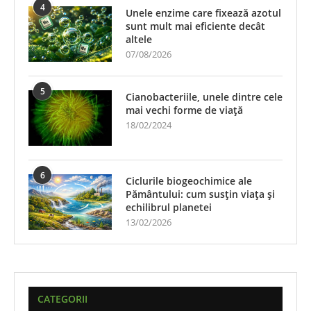
4
Unele enzime care fixează azotul
sunt mult mai eficiente decât
altele
07/08/2026
5
Cianobacteriile, unele dintre cele
mai vechi forme de viață
18/02/2024
6
Ciclurile biogeochimice ale
Pământului: cum susțin viața și
echilibrul planetei
13/02/2026
CATEGORII