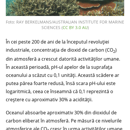
Foto: RAY BERKELMANS/AUSTRALIAN INSTITUTE FOR MARINE
SCIENCES (
CC BY 3.0 AU
)
În cei peste 200 de ani de la începutul revoluției
industriale, concentrația de dioxid de carbon (CO
)
2
din atmosferă a crescut datorită activităților umane.
În această perioadă, pH-ul apelor de la suprafața
oceanului a scăzut cu 0,1 unități. Această scădere ar
putea părea foarte redusă, însă scara pH-ului este
logaritmică, ceea ce înseamnă că 0,1 reprezintă o
creștere cu aproximativ 30% a acidității.
Oceanul absoarbe aproximativ 30% din dioxidul de
carbon eliberat în atmosferă. Pe măsură ce nivelurile
atmosferice ale CO
cresc în urma activităților umane,