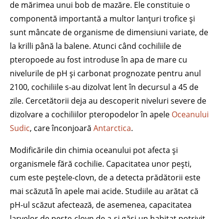
de mărimea unui bob de mazăre. Ele constituie o
componentă importantă a multor lanțuri trofice și
sunt mâncate de organisme de dimensiuni variate, de
la krilli până la balene. Atunci când cochiliile de
pteropoede au fost introduse în apa de mare cu
nivelurile de pH și carbonat prognozate pentru anul
2100, cochiliile s-au dizolvat lent în decursul a 45 de
zile. Cercetătorii deja au descoperit niveluri severe de
dizolvare a cochiliilor pteropodelor în apele
Oceanului
Sudic
, care înconjoară
Antarctica
.
Modificările din chimia oceanului pot afecta și
organismele fără cochilie. Capacitatea unor pești,
cum este peștele-clovn, de a detecta prădătorii este
mai scăzută în apele mai acide. Studiile au arătat că
pH-ul scăzut afectează, de asemenea, capacitatea
larvelor de pește-clovn de a-și găsi un habitat potrivit.