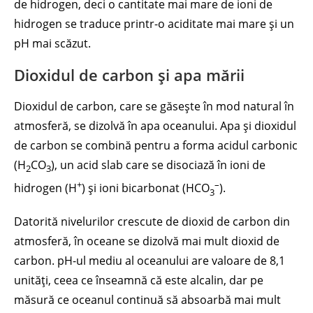
de hidrogen, deci o cantitate mai mare de ioni de
hidrogen se traduce printr-o aciditate mai mare și un
pH mai scăzut.
Dioxidul de carbon și apa mării
Dioxidul de carbon, care se găsește în mod natural în
atmosferă, se dizolvă în apa oceanului. Apa și dioxidul
de carbon se combină pentru a forma acidul carbonic
(H
CO
), un acid slab care se disociază în ioni de
2
3
+
–
hidrogen (H
) și ioni bicarbonat (HCO
).
3
Datorită nivelurilor crescute de dioxid de carbon din
atmosferă, în oceane se dizolvă mai mult dioxid de
carbon. pH-ul mediu al oceanului are valoare de 8,1
unități, ceea ce înseamnă că este alcalin, dar pe
măsură ce oceanul continuă să absoarbă mai mult