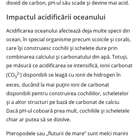
dioxid de carbon, pH-ul său scade și devine mai acid.
Impactul acidificării oceanului
Acidificarea oceanului afectează deja multe specii din
ocean, în special organisme precum scoicile și coralii,
care își construiesc cochilii și schelete dure prin
combinarea calciului și carbonatului din apă. Totuși,
pe măsură ce acidificarea se intensifică, ionii carbonat
2-
(CO
) disponibili se leagă cu ionii de hidrogen în
3
exces, ducând la mai puțini ioni de carbonat
disponibili pentru construirea cochiliilor, scheletelor
și a altor structuri pe bază de carbonat de calciu.
Dacă pH-ul coboară prea mult, cochiliile și scheletele
chiar ar putea să se dizolve.
Pteropodele sau „fluturii de mare” sunt melci marini