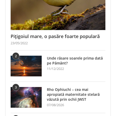
Pițigoiul mare, o pasăre foarte populară
23/05/2022
2
Unde răsare soarele prima dată
pe Pământ?
11/12/2022
3
Rho Ophiuchi – cea mai
apropiată maternitate stelară
văzută prin ochii JWST
07/08/2026