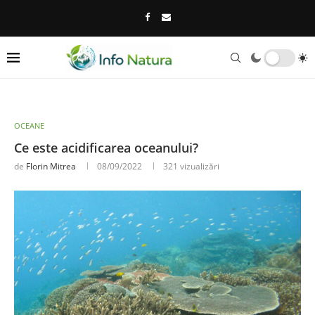
OCEANE
Ce este acidificarea oceanului?
de
Florin Mitrea
08/09/2022
321
vizualizări