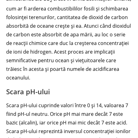
2
cum ar fi arderea combustibililor fosili și schimbarea
folosinței terenurilor, cantitatea de dioxid de carbon
absorbită de oceane crește și ea. Atunci când dioxidul
de carbon este absorbit de apa mării, au loc o serie
de reacții chimice care duc la creșterea concentrației
de ioni de hidrogen. Acest proces are implicații
semnificative pentru ocean și viețuitoarele care
trăiesc în acesta și poartă numele de acidificarea
oceanului.
Scara pH-ului
Scara pH-ului cuprinde valori între 0 și 14, valoarea 7
fiind pH-ul neutru. Orice pH mai mare decât 7 este
bazic (alcalin), iar orice pH mai mic decât 7 este acid.
Scara pH-ului reprezintă inversul concentrației ionilor