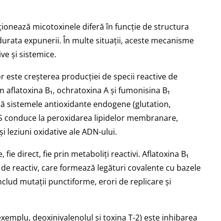
ionează micotoxinele diferă în funcție de structura
e durata expunerii. În multe situații, aceste mecanisme
e și sistemice.
r este creșterea producției de specii reactive de
m aflatoxina B₁, ochratoxina A și fumonisina B₁
ibă sistemele antioxidante endogene (glutation,
OS conduce la peroxidarea lipidelor membranare,
i leziuni oxidative ale ADN-ului.
e direct, fie prin metaboliți reactivi. Aflatoxina B₁
de reactiv, care formează legături covalente cu bazele
nclud mutații punctiforme, erori de replicare și
xemplu, deoxinivalenolul și toxina T-2) este inhibarea