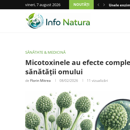
vineri, 7 august 2026
NOUTĂȚI
Unele enzime
SĂNĂTATE & MEDICINĂ
Micotoxinele au efecte comple
sănătății omului
de
Florin Mitrea
08/02/2026
11
vizualizări