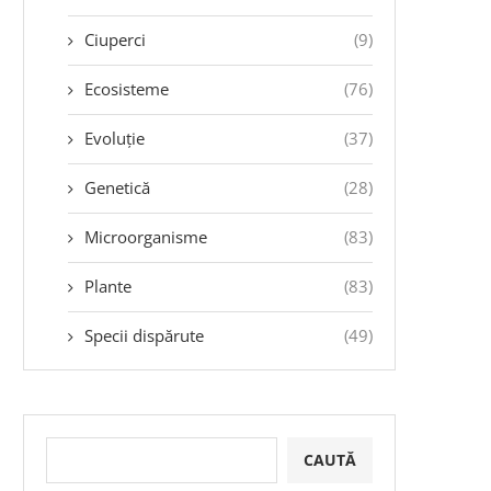
Ciuperci
(9)
Ecosisteme
(76)
Evoluție
(37)
Genetică
(28)
Microorganisme
(83)
Plante
(83)
Specii dispărute
(49)
CAUTĂ