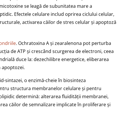
e micotoxine se leagă de subunitatea mare a
idic. Efectele celulare includ oprirea ciclului celular,
ructurale, activarea căilor de stres celular și apoptoză
ondriile
. Ochratoxina A și zearalenona pot perturba
cția de ATP și crescând scurgerea de electroni, ceea
ndrială duce la: dezechilibre energetice, eliberarea
a apoptozei.
d-sintazei, o enzimă-cheie în biosinteza
 pentru structura membranelor celulare și pentru
olipidic determină: alterarea fluidității membranei,
ea căilor de semnalizare implicate în proliferare și