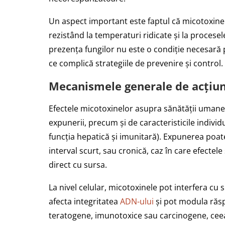
Un aspect important este faptul că micotoxinel
rezistând la temperaturi ridicate și la procese
prezența fungilor nu este o condiție necesară p
ce complică strategiile de prevenire și control.
Mecanismele generale de acțiu
Efectele micotoxinelor asupra sănătății umane 
expunerii, precum și de caracteristicile individ
funcția hepatică și imunitară). Expunerea poa
interval scurt, sau cronică, caz în care efectele
direct cu sursa.
La nivel celular, micotoxinele pot interfera cu 
afecta integritatea
ADN-ului
și pot modula răs
teratogene, imunotoxice sau carcinogene, cee