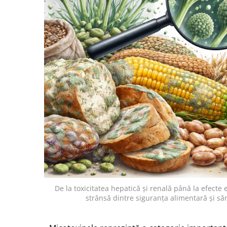
De la toxicitatea hepatică și renală până la efecte
strânsă dintre siguranța alimentară și s