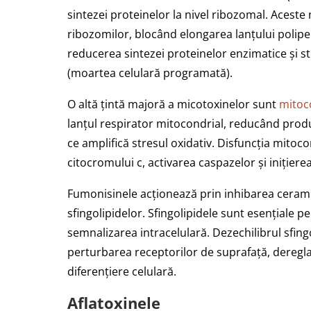
sintezei proteinelor la nivel ribozomal. Acest
ribozomilor, blocând elongarea lanțului polipept
reducerea sintezei proteinelor enzimatice și st
(moartea celulară programată).
O altă țintă majoră a micotoxinelor sunt
mitoc
lanțul respirator mitocondrial, reducând produ
ce amplifică stresul oxidativ. Disfuncția mitoco
citocromului c, activarea caspazelor și inițiere
Fumonisinele acționează prin inhibarea cerami
sfingolipidelor. Sfingolipidele sunt esențiale
semnalizarea intracelulară. Dezechilibrul sfing
perturbarea receptorilor de suprafață, dereglar
diferențiere celulară.
Aflatoxinele