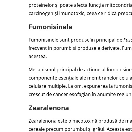
proteinelor și poate afecta funcția mitocondri
carcinogen și imunotoxic, ceea ce ridică preoc
Fumonisinele
Fumonisinele sunt produse în principal de
Fusa
frecvent în porumb și produsele derivate. Fum
acestea.
Mecanismul principal de acțiune al fumonisinelo
componente esențiale ale membranelor celulare
celulare multiple. La om, expunerea la fumonisi
crescut de cancer esofagian în anumite regiuni
Zearalenona
Zearalenona este o micotoxină produsă de mai
cereale precum porumbul și grâul. Aceasta est