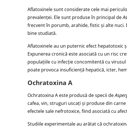
Aflatoxinele sunt considerate cele mai periculoa
prevalenței. Ele sunt produse în principal de
As
frecvent în porumb, arahide, fistic și alte nuci.
bine studiată.
Aflatoxinele au un puternic efect hepatotoxic ș
Expunerea cronică este asociată cu un risc cre
populațiile cu infecție concomitentă cu virusul 
poate provoca insuficiență hepatică, icter, hem
Ochratoxina A
Ochratoxina A este produsă de specii de
Asperg
cafea, vin, struguri uscați și produse din car
efectele sale nefrotoxice, fiind asociată cu afe
Studiile experimentale au arătat că ochratoxin