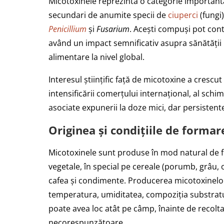
Micotoxinele reprezintă o categorie importantă
secundari de anumite specii de
ciuperci
(fungi)
Penicillium
și
Fusarium
. Acești compuși pot con
având un impact semnificativ asupra sănătății
alimentare la nivel global.
Interesul științific față de micotoxine a crescut
intensificării comerțului internațional, al schimb
asociate expunerii la doze mici, dar persistent
Originea și condițiile de forma
Micotoxinele sunt produse în mod natural de fu
vegetale, în special pe cereale (porumb, grâu, 
cafea și condimente. Producerea micotoxinelor
temperatura, umiditatea, compoziția substratul
poate avea loc atât pe câmp, înainte de recoltar
necorespunzătoare.