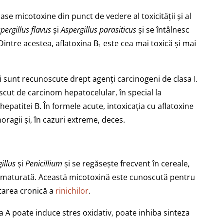
se micotoxine din punct de vedere al toxicității și al
pergillus flavus
și
Aspergillus parasiticus
și se întâlnesc
 Dintre acestea, aflatoxina B₁ este cea mai toxică și mai
i sunt recunoscute drept agenți carcinogeni de clasa I.
scut de carcinom hepatocelular, în special la
hepatitei B. În formele acute, intoxicația cu aflatoxine
oragii și, în cazuri extreme, deces.
illus
și
Penicillium
și se regăsește frecvent în cereale,
ne maturată. Această micotoxină este cunoscută pentru
ctarea cronică a
rinichilor
.
a A poate induce stres oxidativ, poate inhiba sinteza