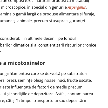
 de compuși toxici naturali, produși ca metaboliți
 microscopice, în special din genurile
Aspergillus
,
tamina o gamă largă de produse alimentare și furaje,
 umane și animale, precum și asupra siguranței
 considerabil în ultimele decenii, pe fondul
ărilor climatice și al conștientizării riscurilor cronice
e.
re a micotoxinelor
ngii filamentoși care se dezvoltă pe substraturi
orz, orez), semințe oleaginoase, nuci, fructe uscate,
 este influențată de factori de mediu precum
ui și condițiile de depozitare. Astfel, contaminarea
e, cât și în timpul transportului sau depozitării