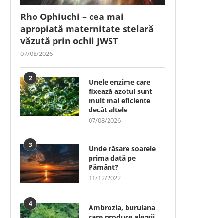
Rho Ophiuchi – cea mai
apropiată maternitate stelară
văzută prin ochii JWST
07/08/2026
2
Unele enzime care
fixează azotul sunt
mult mai eficiente
decât altele
07/08/2026
3
Unde răsare soarele
prima dată pe
Pământ?
11/12/2022
4
Ambrozia, buruiana
care produce alergii