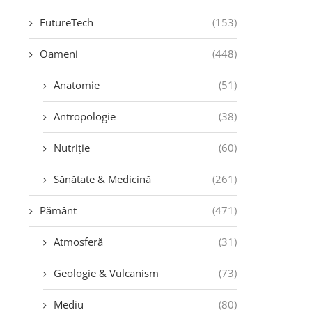
FutureTech
(153)
Oameni
(448)
Anatomie
(51)
Antropologie
(38)
Nutriție
(60)
Sănătate & Medicină
(261)
Pământ
(471)
Atmosferă
(31)
Geologie & Vulcanism
(73)
Mediu
(80)