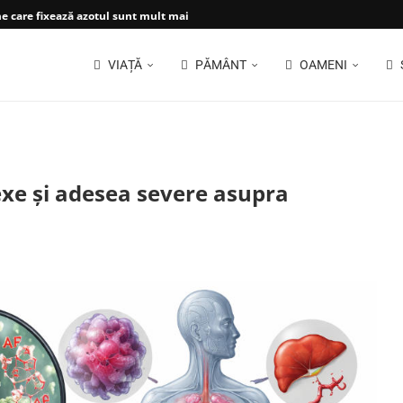
 care fixează azotul sunt mult mai...
VIAȚĂ
PĂMÂNT
OAMENI
xe și adesea severe asupra