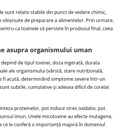
e sunt relativ stabile din punct de vedere chimic,
le obișnuite de preparare a alimentelor. Prin urmare,
entru ca toxinele să persiste în produsul final, ceea
ne asupra organismului uman
depind de tipul toxinei, doza ingerată, durata
uale ale organismului (vârstă, stare nutrițională,
te fi acută, determinând simptome severe într-un
 sunt subtile, cumulative și adesea dificil de corelat
sinteza proteinelor, pot induce stres oxidativ, pot
punsul imun. Unele micotoxine au efecte mutagene,
a ce le conferă o importanță majoră în domeniul