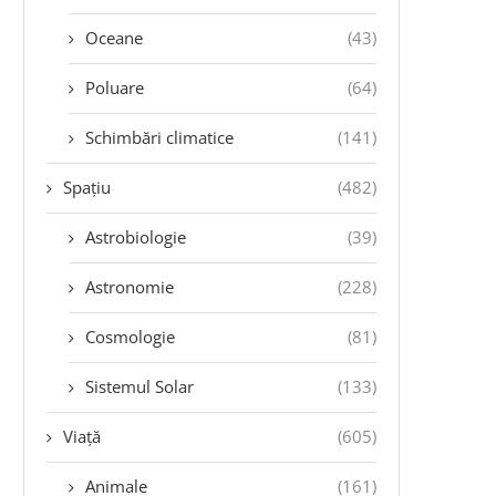
Oceane
(43)
Poluare
(64)
Schimbări climatice
(141)
Spațiu
(482)
Astrobiologie
(39)
Astronomie
(228)
Cosmologie
(81)
Sistemul Solar
(133)
Viață
(605)
Animale
(161)