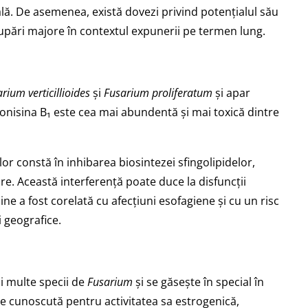
ală. De asemenea, există dovezi privind potențialul său
upări majore în contextul expunerii pe termen lung.
rium verticillioides
și
Fusarium proliferatum
și apar
onisina B₁ este cea mai abundentă și mai toxică dintre
r constă în inhibarea biosintezei sfingolipidelor,
. Această interferență poate duce la disfuncții
ne a fost corelată cu afecțiuni esofagiene și cu un risc
 geografice.
 multe specii de
Fusarium
și se găsește în special în
e cunoscută pentru activitatea sa estrogenică,