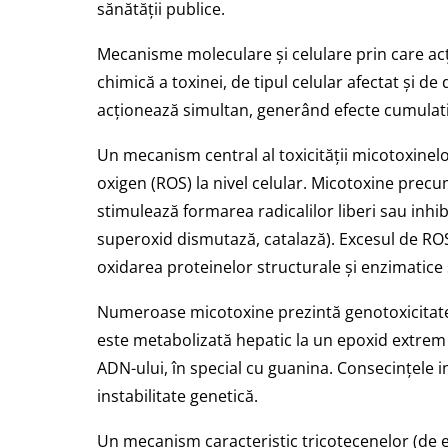
sănătății publice.
Mecanisme moleculare și celulare prin care acț
chimică a toxinei, de tipul celular afectat și d
acționează simultan, generând efecte cumulativ
Un mecanism central al toxicității micotoxinelo
oxigen (ROS) la nivel celular. Micotoxine precu
stimulează formarea radicalilor liberi sau inh
superoxid dismutază, catalază). Excesul de R
oxidarea proteinelor structurale și enzimatice ș
Numeroase micotoxine prezintă genotoxicitate, fi
este metabolizată hepatic la un epoxid extrem 
ADN-ului, în special cu guanina. Consecințele i
instabilitate genetică.
Un mecanism caracteristic tricotecenelor (de e