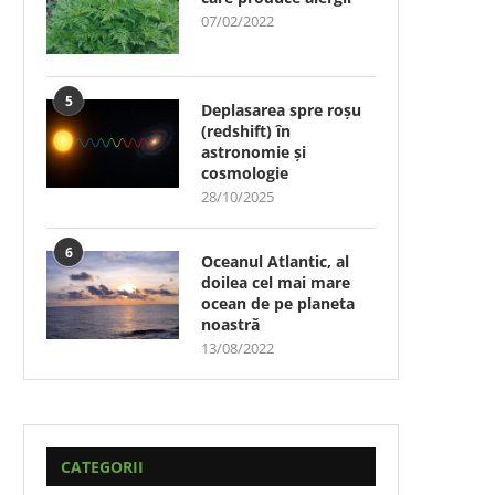
07/02/2022
5
Deplasarea spre roșu
(redshift) în
astronomie și
cosmologie
28/10/2025
6
Oceanul Atlantic, al
doilea cel mai mare
ocean de pe planeta
noastră
13/08/2022
CATEGORII