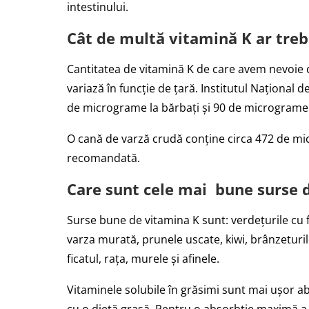
intestinului.
Cât de multă vitamină K ar tr
Cantitatea de vitamină K de care avem nevoie d
variază în funcție de țară. Institutul Național
de micrograme la bărbați și 90 de micrograme 
O cană de varză crudă conține circa 472 de mi
recomandată.
Care sunt cele mai bune surse 
Surse bune de vitamina K sunt: verdețurile cu 
varza murată, prunele uscate, kiwi, brânzeturil
ficatul, rața, murele și afinele.
Vitaminele solubile în grăsimi sunt mai ușor