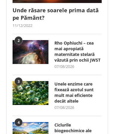
Unde răsare soarele prima dată
pe Pământ?
11/12/2022
2
Rho Ophiuchi – cea
mai apropiată
maternitate stelară
văzută prin ochii JWST
07/08/2026
3
Unele enzime care
fixează azotul sunt
mult mai eficiente
decât altele
07/08/2026
4
Ciclurile
biogeochimice ale