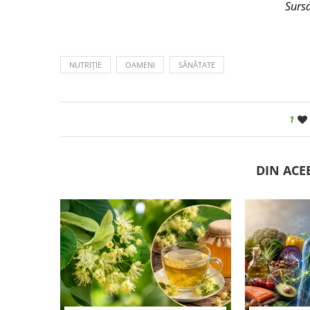
Surs
NUTRIȚIE
OAMENI
SĂNĂTATE
1
DIN ACE