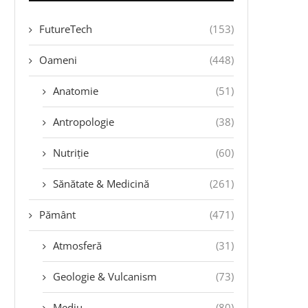
FutureTech
(153)
Oameni
(448)
Anatomie
(51)
Antropologie
(38)
Nutriție
(60)
Sănătate & Medicină
(261)
Pământ
(471)
Atmosferă
(31)
Geologie & Vulcanism
(73)
Mediu
(80)