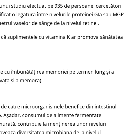
l unui studiu efectuat pe 935 de persoane, cercetătorii
ificat o legătură între nivelurile proteinei GIa sau MGP
etrul vaselor de sânge de la nivelul retinei.
ea că suplimentele cu vitamina K ar promova sănătatea
iate cu îmbunătățirea memoriei pe termen lung și a
nvăța și a memora).
de către microorganismele benefice din intestinul
te. Așadar, consumul de alimente fermentate
murată, contribuie la menținerea unor niveluri
vează diversitatea microbiană de la nivelul