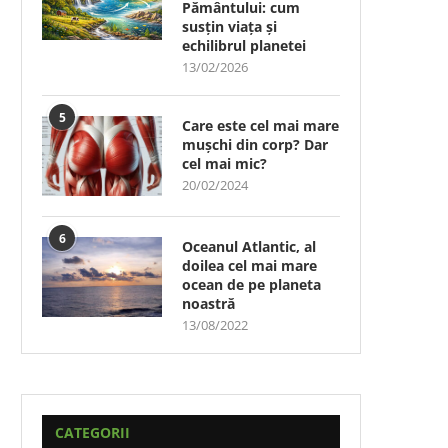
Pământului: cum
susțin viața și
echilibrul planetei
13/02/2026
5
Care este cel mai mare
mușchi din corp? Dar
cel mai mic?
20/02/2024
6
Oceanul Atlantic, al
doilea cel mai mare
ocean de pe planeta
noastră
13/08/2022
CATEGORII