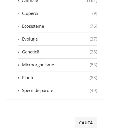
Animale
(161)
Ciuperci
(9)
Ecosisteme
(76)
Evoluție
(37)
Genetică
(28)
Microorganisme
(83)
Plante
(83)
Specii dispărute
(49)
CAUTĂ