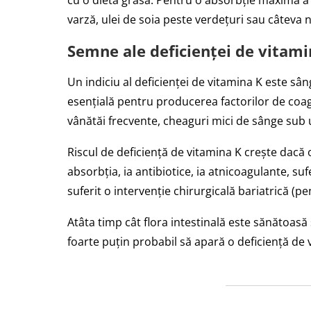
cu o dietă grasă. Pentru o absorbție maximă a 
varză, ulei de soia peste verdețuri sau câteva 
Semne ale deficienței de vitami
Un indiciu al deficienței de vitamina K este s
esențială pentru producerea factorilor de coag
vânătăi frecvente, cheaguri mici de sânge sub 
Riscul de deficiență de vitamina K crește dacă 
absorbția, ia antibiotice, ia atnicoagulante, s
suferit o intervenție chirurgicală bariatrică (p
Atâta timp cât flora intestinală este sănătoasă
foarte puțin probabil să apară o deficiență de 