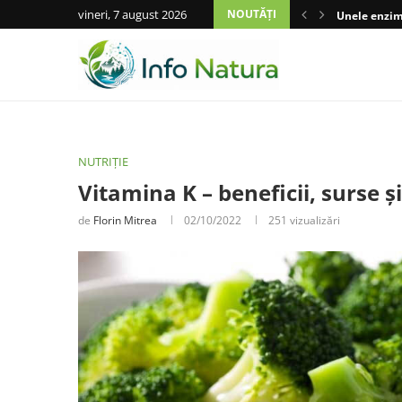
vineri, 7 august 2026
NOUTĂȚI
Unele enzime
NUTRIȚIE
Vitamina K – beneficii, surse și
de
Florin Mitrea
02/10/2022
251
vizualizări