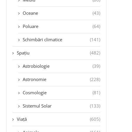
Oceane
(43)
Poluare
(64)
Schimbări climatice
(141)
Spațiu
(482)
Astrobiologie
(39)
Astronomie
(228)
Cosmologie
(81)
Sistemul Solar
(133)
Viață
(605)