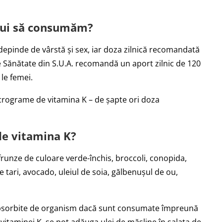
ebui să consumăm?
epinde de vârstă și sex, iar doza zilnică recomandată
 de Sănătate din S.U.A. recomandă un aport zilnic de 120
le femei.
crograme de vitamina K – de șapte ori doza
de vitamina K?
frunze de culoare verde-închis, broccoli, conopida,
e tari, avocado, uleiul de soia, gălbenușul de ou,
 absorbite de organism dacă sunt consumate împreună