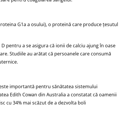
proteina G1a a osului), o proteină care produce țesutul
 pentru a se asigura că ionii de calciu ajung în oase
oare. Studiile au arătat că persoanele care consumă
uternice.
 este importantă pentru sănătatea sistemului
tatea Edith Cowan din Australia a constatat că oamenii
isc cu 34% mai scăzut de a dezvolta boli