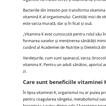
Bacteriile din intestin pot transforma vitamin
vitamină K al organismului. Cantități mici de 
este varza murată, dar și în ficat și ouă.
„Vitamina K este cunoscută pentru rolul său în
formarea oaselor și menținerea sănătății inimii
cuvând al Academiei de Nutriție și Dietetică din
Verdețurile, cum sunt spanacul, varza, broccoli,
vitamina K. Pentru un adult sănătos, aportul 
zi.
Care sunt beneficiile vitaminei 
În lipsa vitaminei K, organismul nu ar putea 
pentru coagularea sângelui, metabolismul oasel
biosinteza a patru dintre cele 13 proteine nec