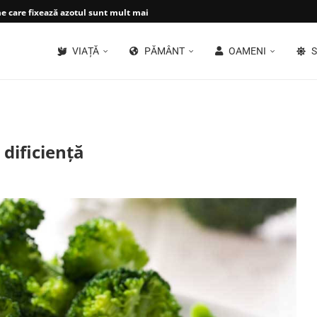
 care fixează azotul sunt mult mai...
VIAȚĂ
PĂMÂNT
OAMENI
S
 dificiență