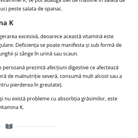
vitaminei K, se pot adăuga ulei de măsline în salata de
nuci peste salata de spanac.
na K
ângerarea excesivă, deoarece această vitamină este
ulare. Deficiența se poate manifesta și sub formă de
unghii și sânge în urină sau scaun.
o persoană prezintă afecțiuni digestive ce afectează
uferă de malnutriție severă, consumă mult alcool sau a
entru pierderea în greutate).
 și nu există probleme cu absorbția grăsimilor, este
vitamina K.