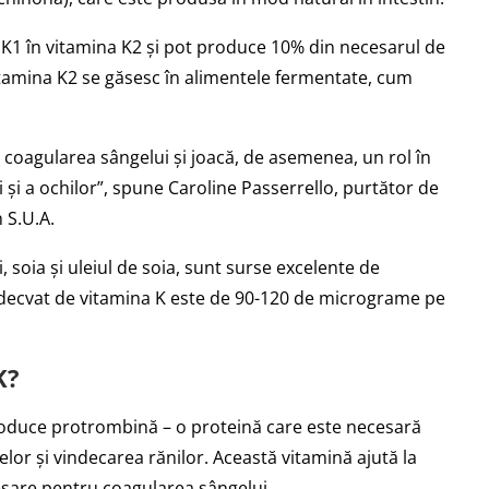
a K1 în vitamina K2 și pot produce 10% din necesarul de
vitamina K2 se găsesc în alimentele fermentate, cum
 coagularea sângelui și joacă, de asemenea, un rol în
 și a ochilor”, spune Caroline Passerrello, purtător de
 S.U.A.
 soia și uleiul de soia, sunt surse excelente de
adecvat de vitamina K este de 90-120 de micrograme pe
K?
produce protrombină – o proteină care este necesară
or și vindecarea rănilor. Această vitamină ajută la
esare pentru coagularea sângelui.