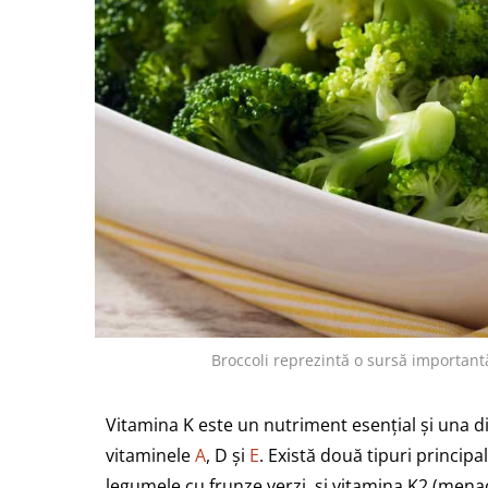
Broccoli reprezintă o sursă importa
Vitamina K este un nutriment esențial și una di
vitaminele
A
, D și
E
. Există două tipuri principa
legumele cu frunze verzi, și vitamina K2 (mena