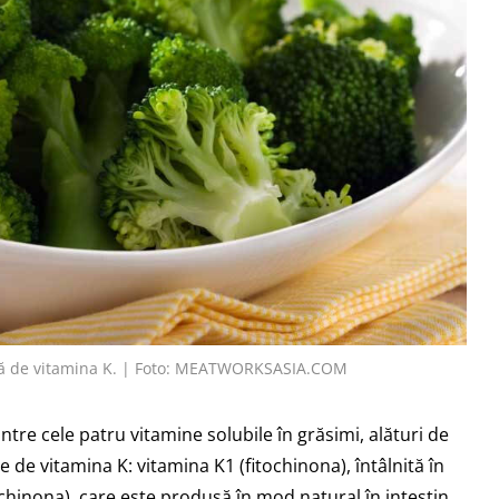
ntă de vitamina K. | Foto: MEATWORKSASIA.COM
ntre cele patru vitamine solubile în grăsimi, alături de
le de vitamina K: vitamina K1 (fitochinona), întâlnită în
chinona), care este produsă în mod natural în intestin.