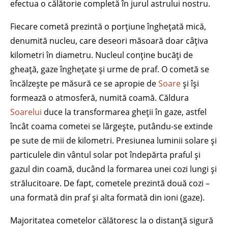
efectua o călătorie completă în jurul astrului nostru.
Fiecare cometă prezintă o porțiune înghețată mică,
denumită nucleu, care deseori măsoară doar câțiva
kilometri în diametru. Nucleul conține bucăți de
gheață, gaze înghețate și urme de praf. O cometă se
încălzește pe măsură ce se apropie de
Soare
și își
formează o atmosferă, numită coamă. Căldura
Soarelui
duce la transformarea gheții în gaze, astfel
încât coama cometei se lărgește, putându-se extinde
pe sute de mii de kilometri. Presiunea luminii solare și
particulele din vântul solar pot îndepărta praful și
gazul din coamă, ducând la formarea unei cozi lungi și
strălucitoare. De fapt, cometele prezintă două cozi –
una formată din praf și alta formată din ioni (gaze).
Majoritatea cometelor călătoresc la o distanță sigură