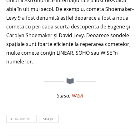
Uniunii Astronomice Internaționale a fost dezvoltat
abia în ultimul secol. De exemplu, cometa Shoemaker-
Levy 9 a fost denumită astfel deoarece a fost a noua
cometă cu perioadă scurtă descoperită de Eugene și
Carolyn Shoemaker și David Levy. Deoarece sondele
spațiale sunt foarte eficiente la reperarea cometelor,
multe comete conțin LINEAR, SOHO sau WISE în
numele lor.
Sursa:
NASA
ASTRONOMIE
SPAȚIU