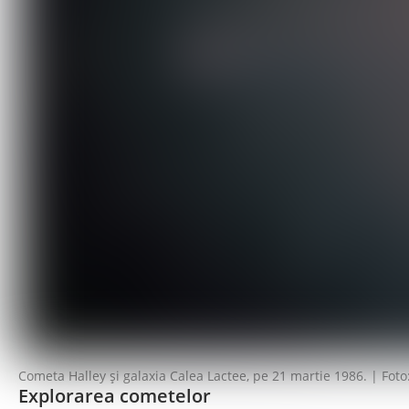
Cometa Halley și galaxia Calea Lactee, pe 21 martie 1986. | F
Explorarea cometelor