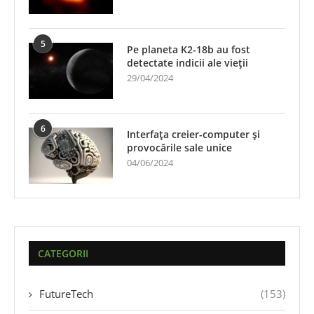
5
Pe planeta K2-18b au fost
detectate indicii ale vieții
29/04/2024
6
Interfața creier-computer și
provocările sale unice
04/06/2024
CATEGORII
FutureTech
(153)