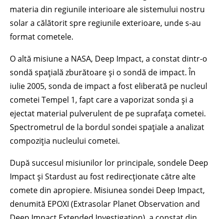
materia din regiunile interioare ale sistemului nostru
solar a călătorit spre regiunile exterioare, unde s-au
format cometele.
O altă misiune a NASA, Deep Impact, a constat dintr-o
sondă spațială zburătoare și o sondă de impact. În
iulie 2005, sonda de impact a fost eliberată pe nucleul
cometei Tempel 1, fapt care a vaporizat sonda și a
ejectat material pulverulent de pe suprafața cometei.
Spectrometrul de la bordul sondei spațiale a analizat
compoziția nucleului cometei.
După succesul misiunilor lor principale, sondele Deep
Impact și Stardust au fost redirecționate către alte
comete din apropiere. Misiunea sondei Deep Impact,
denumită EPOXI (Extrasolar Planet Observation and
Deep Impact Extended Investigation), a constat din