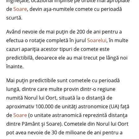
înghețate, ocazional împinse pe orbite mai apropiate
de
Soare
, devin așa-numitele comete cu perioadă
scurtă.
Având nevoie de mai puțin de 200 de ani pentru a
efectua o rotație completă în jurul
Soarelui
, în multe
cazuri apariția acestor tipuri de comete este
predictibilă, deoarece ele au mai trecut pe lângă noi
înainte.
Mai puțin predictibile sunt cometele cu perioadă
lungă, dintre care multe provin dintr-o regiune
numită Norul lui Oort, situată la o distanță de
aproximativ 100.000 de unități astronomice (UA) față
de
Soare
(o unitate astranomică reprezintă distanța
dintre Pământ și Soare). Cometele din Norul lui Oort
pot avea nevoie de 30 de milioane de ani pentru a