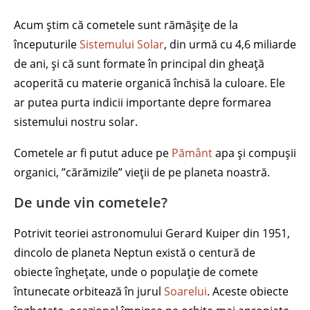
Acum știm că cometele sunt rămășițe de la
începuturile
Sistemului Solar
, din urmă cu 4,6 miliarde
de ani, și că sunt formate în principal din gheață
acoperită cu materie organică închisă la culoare. Ele
ar putea purta indicii importante depre formarea
sistemului nostru solar.
Cometele ar fi putut aduce pe
Pământ
apa și compușii
organici, ”cărămizile” vieții de pe planeta noastră.
De unde vin cometele?
Potrivit teoriei astronomului Gerard Kuiper din 1951,
dincolo de planeta Neptun există o centură de
obiecte înghețate, unde o populație de comete
întunecate orbitează în jurul
Soarelui
. Aceste obiecte