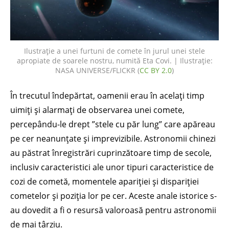
Ilustrație a unei furtuni de comete în jurul unei stele
apropiate de soarele nostru, numită Eta Covi. | Ilustrație:
NASA UNIVERSE/FLICKR (
CC BY 2.0
)
În trecutul îndepărtat, oamenii erau în acelați timp
uimiți și alarmați de observarea unei comete,
percepându-le drept ”stele cu păr lung” care apăreau
pe cer neanunțate și imprevizibile. Astronomii chinezi
au păstrat înregistrări cuprinzătoare timp de secole,
inclusiv caracteristici ale unor tipuri caracteristice de
cozi de cometă, momentele apariției și dispariției
cometelor și poziția lor pe cer. Aceste anale istorice s-
au dovedit a fi o resursă valoroasă pentru astronomii
de mai târziu.