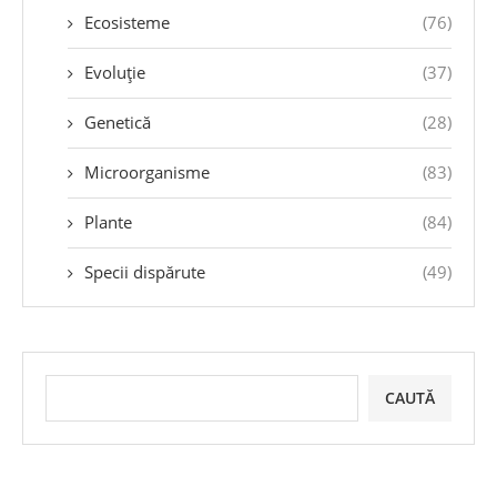
Ecosisteme
(76)
Evoluție
(37)
Genetică
(28)
Microorganisme
(83)
Plante
(84)
Specii dispărute
(49)
CAUTĂ