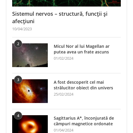
Sistemul nervos – structură, funcții și
afecțiuni
10/04/2023
2
Micul Nor al lui Magellan ar
putea avea un frate ascuns
01/02/2024
3
A fost descoperit cel mai
strălucitor obiect din univers
25/02/2024
4
Sagittarius A*, înconjurată de
câmpuri magnetice ordonate
01/04/2024