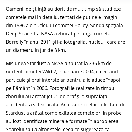
Oamenii de știință au dorit de mult timp să studieze
cometele mai în detaliu, tentați de puținele imagini
din 1986 ale nucleului cometei Halley. Sonda spațială
Deep Space 1 a NASA a zburat pe lângă cometa
Borrelly în anul 2011 și i-a fotografiat nucleul, care are
un diametru în jur de 8 km.
Misiunea Stardust a NASA a zburat la 236 km de
nucleul cometei Wild 2, în ianuarie 2004, colectând
particule și praf interstelar pentru a le aduce înapoi
pe Pământ în 2006. Fotografiile realizate în timpul
zborului au arătat jeturi de praf și o suprafață
accidentată și texturată. Analiza probelor colectate de
Stardust a arătat complexitatea cometelor. În probe
au fost identificate minerale formate în apropierea
Soarelui sau a altor stele, ceea ce sugerează că