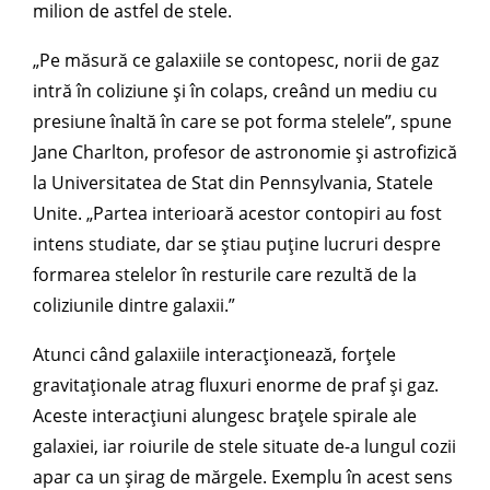
milion de astfel de stele.
„Pe măsură ce galaxiile se contopesc, norii de gaz
intră în coliziune și în colaps, creând un mediu cu
presiune înaltă în care se pot forma stelele”, spune
Jane Charlton, profesor de astronomie și astrofizică
la Universitatea de Stat din Pennsylvania, Statele
Unite. „Partea interioară acestor contopiri au fost
intens studiate, dar se știau puține lucruri despre
formarea stelelor în resturile care rezultă de la
coliziunile dintre galaxii.”
Atunci când galaxiile interacționează, forțele
gravitaționale atrag fluxuri enorme de praf și gaz.
Aceste interacțiuni alungesc brațele spirale ale
galaxiei, iar roiurile de stele situate de-a lungul cozii
apar ca un șirag de mărgele. Exemplu în acest sens