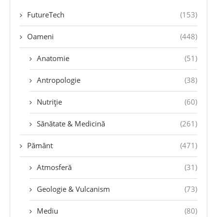
FutureTech
(153)
Oameni
(448)
Anatomie
(51)
Antropologie
(38)
Nutriție
(60)
Sănătate & Medicină
(261)
Pământ
(471)
Atmosferă
(31)
Geologie & Vulcanism
(73)
Mediu
(80)