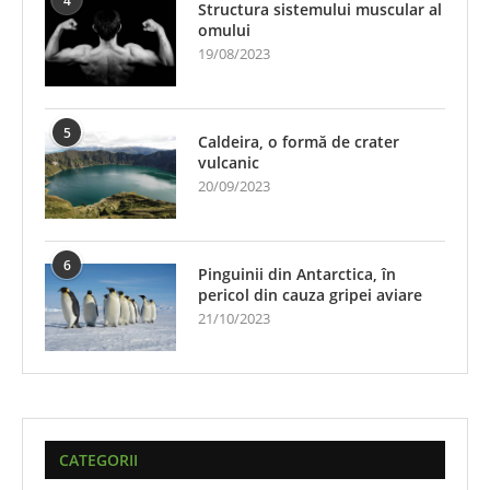
4
Structura sistemului muscular al
omului
19/08/2023
5
Caldeira, o formă de crater
vulcanic
20/09/2023
6
Pinguinii din Antarctica, în
pericol din cauza gripei aviare
21/10/2023
CATEGORII