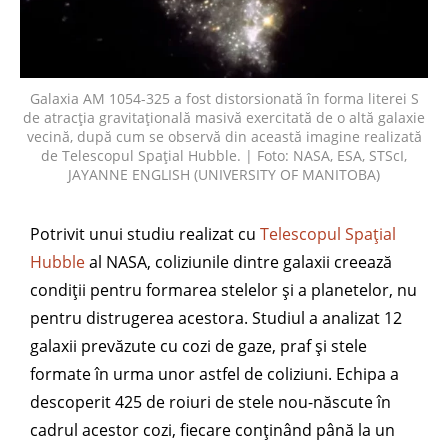
Galaxia AM 1054-325 a fost distorsionată în forma literei S
de atracția gravitațională masivă exercitată de o altă galaxie
vecină, după cum se observă din această imagine realizată
de Telescopul Spațial Hubble. | Foto: NASA, ESA, STScI,
JAYANNE ENGLISH (UNIVERSITY OF MANITOBA)
Potrivit unui studiu realizat cu
Telescopul Spațial
Hubble
al NASA, coliziunile dintre galaxii creează
condiții pentru formarea stelelor și a planetelor, nu
pentru distrugerea acestora. Studiul a analizat 12
galaxii prevăzute cu cozi de gaze, praf și stele
formate în urma unor astfel de coliziuni. Echipa a
descoperit 425 de roiuri de stele nou-născute în
cadrul acestor cozi, fiecare conținând până la un