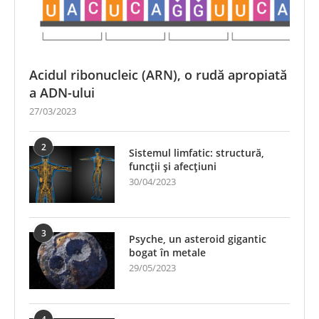
Acidul ribonucleic (ARN), o rudă apropiată
a ADN-ului
27/03/2023
2
Sistemul limfatic: structură,
funcții și afecțiuni
30/04/2023
3
Psyche, un asteroid gigantic
bogat în metale
29/05/2023