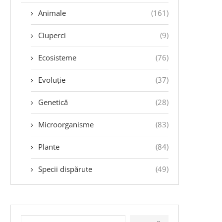
Animale
(161)
Ciuperci
(9)
Ecosisteme
(76)
Evoluție
(37)
Genetică
(28)
Microorganisme
(83)
Plante
(84)
Specii dispărute
(49)