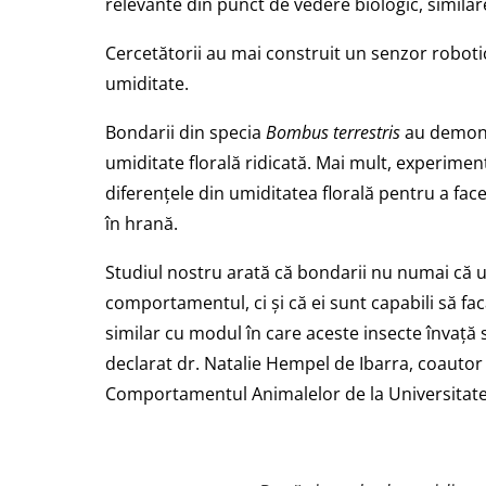
relevante din punct de vedere biologic, similare 
Cercetătorii au mai construit un senzor robot
umiditate.
Bondarii din specia
Bombus terrestris
au demonst
umiditate florală ridicată. Mai mult, experiment
diferențele din umiditatea florală pentru a face 
în hrană.
Studiul nostru arată că bondarii nu numai că u
comportamentul, ci și că ei sunt capabili să facă
similar cu modul în care aceste insecte învață
declarat dr. Natalie Hempel de Ibarra, coautor a
Comportamentul Animalelor de la Universitate