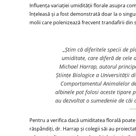
Influența variației umidității florale asupra c
înțeleasă și a fost demonstrată doar la o singu
molii care polenizează frecvent trandafirii din
„Știm că diferitele specii de pl
umiditate, care diferă de cele 
Michael Harrap, autorul principa
Științe Biologice a Universității d
Comportamentul Animalelor de l
albinele pot folosi aceste tipare 
au dezvoltat o sumedenie de căi d
Pentru a verifica dacă umiditatea florală poate f
răspândiți, dr. Harrap și colegii săi au proiectat