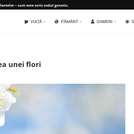
antelor – cum este scris codul genetic...
VIAȚĂ
PĂMÂNT
OAMENI
S
a unei flori