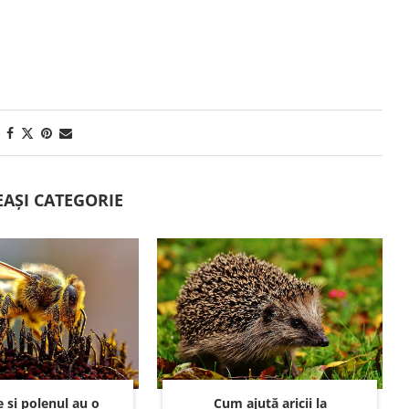
EAȘI CATEGORIE
e și polenul au o
Cum ajută aricii la