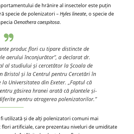
omportamentului de hrănire al insectelor este puțin
ră specie de polenizatori –
Hyles lineate
, o specie de
 specia
Oenothera caespitosa
.
ante produc flori cu tipare distincte de
ale aerului înconjurător
”, a declarat dr.
l al studiului și cercetător la Școala de
in Bristol și la Centrul pentru Cercetări în
a Universitatea din Exeter. „
Faptul că
pentru găsirea hranei arată că plantele și-
iferite pentru atragerea polenizatorilor.”
i utilizată și de alți polenizatori comuni mai
 flori artificiale, care prezentau niveluri de umiditate