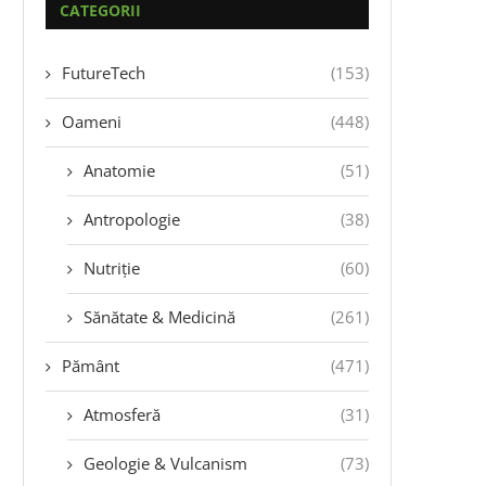
CATEGORII
FutureTech
(153)
Oameni
(448)
Anatomie
(51)
Antropologie
(38)
Nutriție
(60)
Sănătate & Medicină
(261)
Pământ
(471)
Atmosferă
(31)
Geologie & Vulcanism
(73)