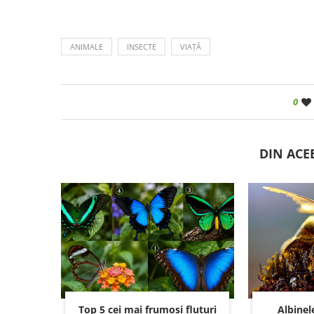
ANIMALE
INSECTE
VIAȚĂ
0
DIN ACE
Top 5 cei mai frumoși fluturi
Albinel