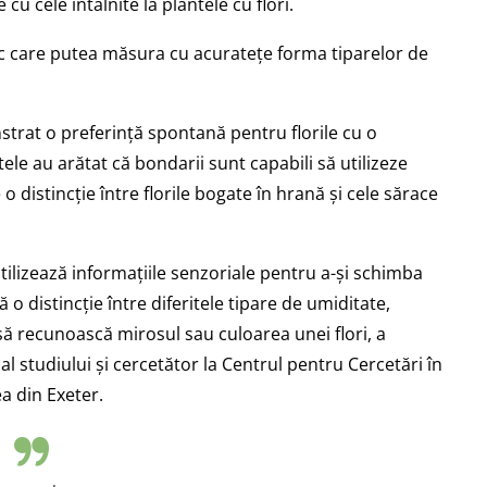
cu cele întâlnite la plantele cu flori.
ic care putea măsura cu acuratețe forma tiparelor de
rat o preferință spontană pentru florile cu o
ele au arătat că bondarii sunt capabili să utilizeze
o distincție între florile bogate în hrană și cele sărace
tilizează informațiile senzoriale pentru a-și schimba
 o distincție între diferitele tipare de umiditate,
 să recunoască mirosul sau culoarea unei flori
, a
l studiului și cercetător la Centrul pentru Cercetări în
a din Exeter.