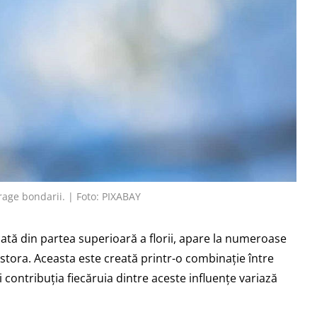
trage bondarii. | Foto: PIXABAY
cată din partea superioară a florii, apare la numeroase
estora. Aceasta este creată printr-o combinație între
i contribuția fiecăruia dintre aceste influențe variază