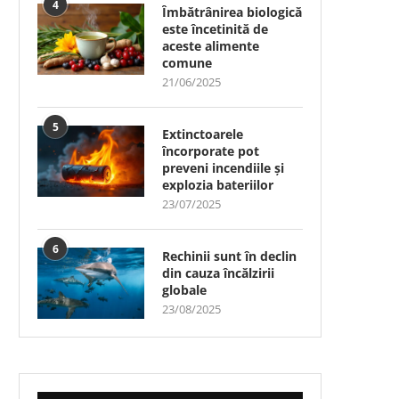
4
Îmbătrânirea biologică
este încetinită de
aceste alimente
comune
21/06/2025
5
Extinctoarele
încorporate pot
preveni incendiile și
explozia bateriilor
23/07/2025
6
Rechinii sunt în declin
din cauza încălzirii
globale
23/08/2025