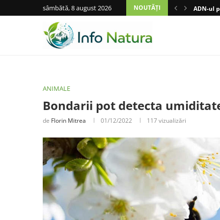
sâmbătă, 8 august 2026
NOUTĂȚI
ADN-ul pl
ANIMALE
Bondarii pot detecta umiditate
de
Florin Mitrea
01/12/2022
117
vizualizări