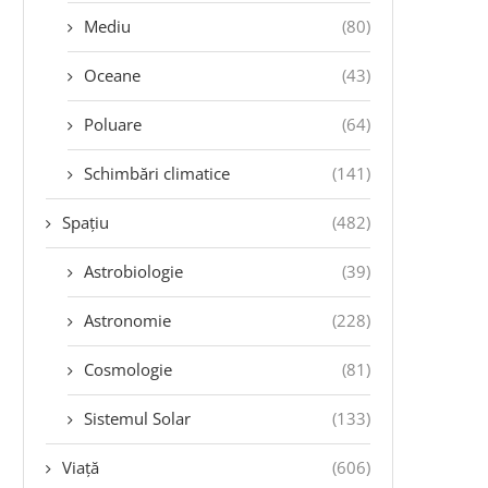
Mediu
(80)
Oceane
(43)
Poluare
(64)
Schimbări climatice
(141)
Spațiu
(482)
Astrobiologie
(39)
Astronomie
(228)
Cosmologie
(81)
Sistemul Solar
(133)
Viață
(606)