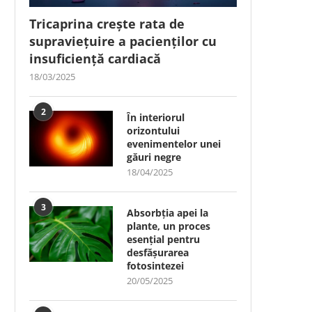
Tricaprina crește rata de
supraviețuire a pacienților cu
insuficiență cardiacă
18/03/2025
2
În interiorul
orizontului
evenimentelor unei
găuri negre
18/04/2025
3
Absorbția apei la
plante, un proces
esențial pentru
desfășurarea
fotosintezei
20/05/2025