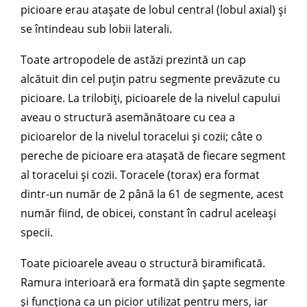
picioare erau atașate de lobul central (lobul axial) și
se întindeau sub lobii laterali.
Toate artropodele de astăzi prezintă un cap
alcătuit din cel puțin patru segmente prevăzute cu
picioare. La trilobiți, picioarele de la nivelul capului
aveau o structură asemănătoare cu cea a
picioarelor de la nivelul toracelui și cozii; câte o
pereche de picioare era atașată de fiecare segment
al toracelui și cozii. Toracele (torax) era format
dintr-un număr de 2 până la 61 de segmente, acest
număr fiind, de obicei, constant în cadrul aceleași
specii.
Toate picioarele aveau o structură biramificată.
Ramura interioară era formată din șapte segmente
și funcționa ca un picior utilizat pentru mers, iar