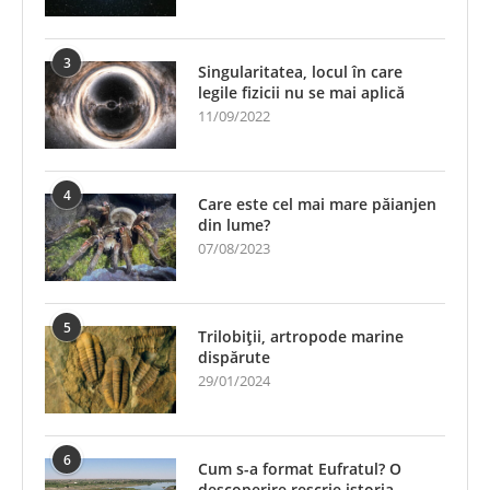
3
Singularitatea, locul în care
legile fizicii nu se mai aplică
11/09/2022
4
Care este cel mai mare păianjen
din lume?
07/08/2023
5
Trilobiții, artropode marine
dispărute
29/01/2024
6
Cum s-a format Eufratul? O
descoperire rescrie istoria