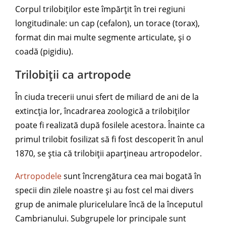
Corpul trilobiților este împărțit în trei regiuni
longitudinale: un cap (cefalon), un torace (torax),
format din mai multe segmente articulate, și o
coadă (pigidiu).
Trilobiții ca artropode
În ciuda trecerii unui sfert de miliard de ani de la
extincția lor, încadrarea zoologică a trilobiților
poate fi realizată după fosilele acestora. Înainte ca
primul trilobit fosilizat să fi fost descoperit în anul
1870, se știa că trilobiții aparțineau artropodelor.
Artropodele
sunt încrengătura cea mai bogată în
specii din zilele noastre și au fost cel mai divers
grup de animale pluricelulare încă de la începutul
Cambrianului. Subgrupele lor principale sunt