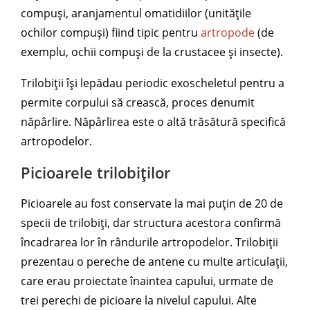
compuși, aranjamentul omatidiilor (unitățile
ochilor compuși) fiind tipic pentru
artropode
(de
exemplu, ochii compuși de la crustacee și insecte).
Trilobiții își lepădau periodic exoscheletul pentru a
permite corpului să crească, proces denumit
năpârlire. Năpârlirea este o altă trăsătură specifică
artropodelor.
Picioarele trilobiților
Picioarele au fost conservate la mai puțin de 20 de
specii de trilobiți, dar structura acestora confirmă
încadrarea lor în rândurile artropodelor. Trilobiții
prezentau o pereche de antene cu multe articulații,
care erau proiectate înaintea capului, urmate de
trei perechi de picioare la nivelul capului. Alte