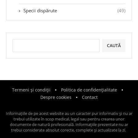
Specii dispărute
(49)
CAUTĂ
Termeni și condiții
Politica de confidențialitate
Despre cookies
Contact
Informațiile de pe acest website au un caracter pur informativ și nu ar
trebui utilizate în scop medical, legal sau pentru crearea unor
documente de natură profesională. Informațiile prezentate nu ar
trebui considerate absolut corecte, complete și actualizate la zi.