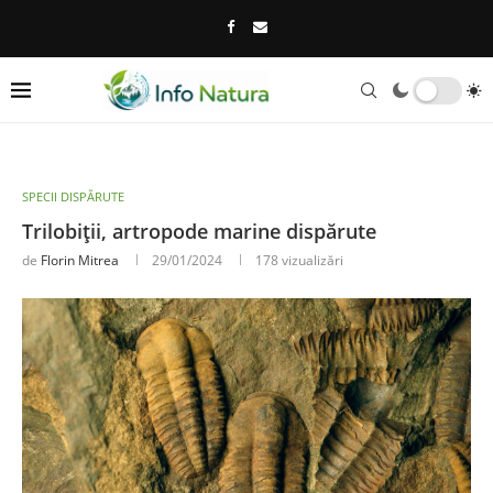
SPECII DISPĂRUTE
Trilobiții, artropode marine dispărute
de
Florin Mitrea
29/01/2024
178
vizualizări