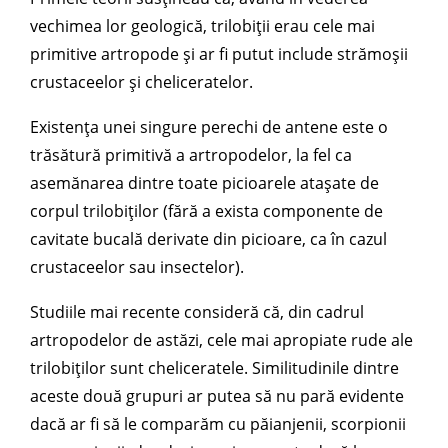
vechimea lor geologică, trilobiții erau cele mai
primitive artropode și ar fi putut include strămoșii
crustaceelor și cheliceratelor.
Existența unei singure perechi de antene este o
trăsătură primitivă a artropodelor, la fel ca
asemănarea dintre toate picioarele atașate de
corpul trilobiților (fără a exista componente de
cavitate bucală derivate din picioare, ca în cazul
crustaceelor sau insectelor).
Studiile mai recente consideră că, din cadrul
artropodelor de astăzi, cele mai apropiate rude ale
trilobiților sunt cheliceratele. Similitudinile dintre
aceste două grupuri ar putea să nu pară evidente
dacă ar fi să le comparăm cu păianjenii, scorpionii