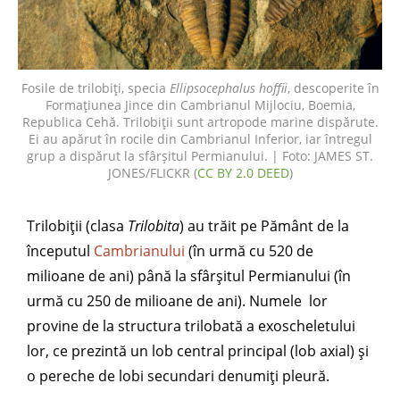
Fosile de trilobiți, specia
Ellipsocephalus hoffii
, descoperite în
Formațiunea Jince din Cambrianul Mijlociu, Boemia,
Republica Cehă. Trilobiții sunt artropode marine dispărute.
Ei au apărut în rocile din Cambrianul Inferior, iar întregul
grup a dispărut la sfârșitul Permianului. | Foto: JAMES ST.
JONES/FLICKR (
CC BY 2.0 DEED
)
Trilobiții (clasa
Trilobita
) au trăit pe Pământ de la
începutul
Cambrianului
(în urmă cu 520 de
milioane de ani) până la sfârșitul Permianului (în
urmă cu 250 de milioane de ani). Numele lor
provine de la structura trilobată a exoscheletului
lor, ce prezintă un lob central principal (lob axial) și
o pereche de lobi secundari denumiți pleură.