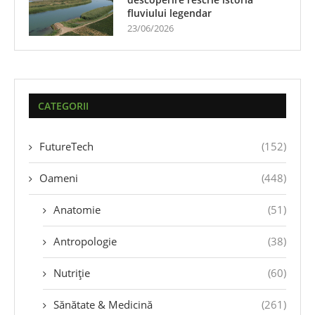
fluviului legendar
23/06/2026
CATEGORII
FutureTech
(152)
Oameni
(448)
Anatomie
(51)
Antropologie
(38)
Nutriție
(60)
Sănătate & Medicină
(261)