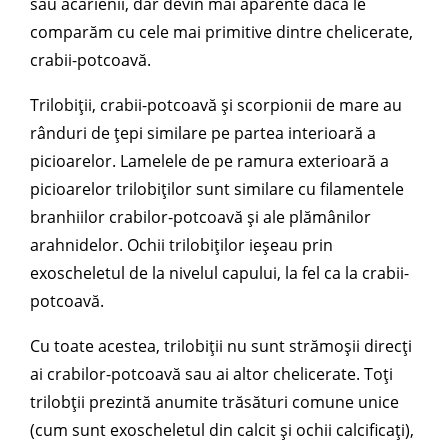
sau acarienii, dar devin mai aparente dacă le
comparăm cu cele mai primitive dintre chelicerate,
crabii-potcoavă.
Trilobiții, crabii-potcoavă și scorpionii de mare au
rânduri de țepi similare pe partea interioară a
picioarelor. Lamelele de pe ramura exterioară a
picioarelor trilobiților sunt similare cu filamentele
branhiilor crabilor-potcoavă și ale plămânilor
arahnidelor. Ochii trilobiților ieșeau prin
exoscheletul de la nivelul capului, la fel ca la crabii-
potcoavă.
Cu toate acestea, trilobiții nu sunt strămoșii direcți
ai crabilor-potcoavă sau ai altor chelicerate. Toți
trilobții prezintă anumite trăsături comune unice
(cum sunt exoscheletul din calcit și ochii calcificați),