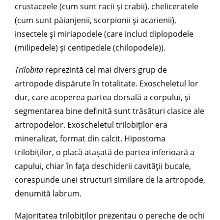
crustaceele (cum sunt racii și crabii), cheliceratele
(cum sunt păianjenii, scorpionii și acarienii),
insectele și miriapodele (care includ diplopodele
(milipedele) și centipedele (chilopodele)).
Trilobita
reprezintă cel mai divers grup de
artropode dispărute în totalitate. Exoscheletul lor
dur, care acoperea partea dorsală a corpului, și
segmentarea bine definită sunt trăsături clasice ale
artropodelor. Exoscheletul trilobiților era
mineralizat, format din calcit. Hipostoma
trilobiților, o placă atașată de partea inferioară a
capului, chiar în fața deschiderii cavității bucale,
corespunde unei structuri similare de la artropode,
denumită labrum.
Majoritatea trilobiților prezentau o pereche de ochi