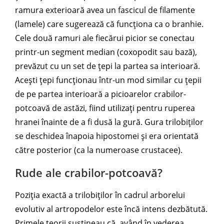
ramura exterioară avea un fascicul de filamente
(lamele) care sugerează că funcționa ca o branhie.
Cele două ramuri ale fiecărui picior se conectau
printr-un segment median (coxopodit sau bază),
prevăzut cu un set de țepi la partea sa interioară.
Acești țepi funcționau într-un mod similar cu țepii
de pe partea interioară a picioarelor crabilor-
potcoavă de astăzi, fiind utilizați pentru ruperea
hranei înainte de a fi dusă la gură. Gura trilobiților
se deschidea înapoia hipostomei și era orientată
către posterior (ca la numeroase crustacee).
Rude ale crabilor-potcoavă?
Poziția exactă a trilobiților în cadrul arborelui
evolutiv al artropodelor este încă intens dezbătută.
Primele teorii susțineau că, având în vederea