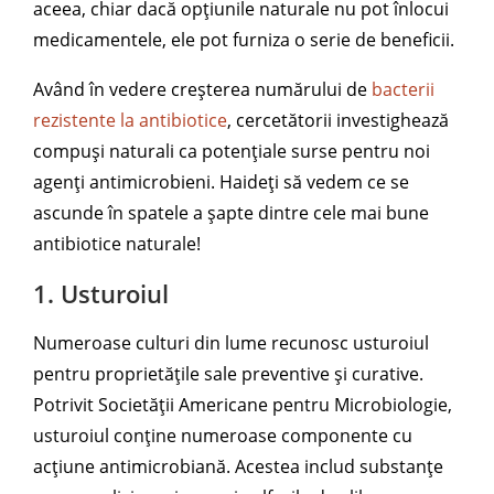
aceea, chiar dacă opțiunile naturale nu pot înlocui
medicamentele, ele pot furniza o serie de beneficii.
Având în vedere creșterea numărului de
bacterii
rezistente la antibiotice
, cercetătorii investighează
compuși naturali ca potențiale surse pentru noi
agenți antimicrobieni. Haideți să vedem ce se
ascunde în spatele a șapte dintre cele mai bune
antibiotice naturale!
1. Usturoiul
Numeroase culturi din lume recunosc usturoiul
pentru proprietățile sale preventive și curative.
Potrivit Societății Americane pentru Microbiologie,
usturoiul conține numeroase componente cu
acțiune antimicrobiană. Acestea includ substanțe