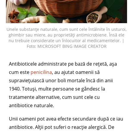
Unele substanțe naturale, cum sunt cele întâlnite în usturoi,
ghimbir sau miere, au proprietăți antimicrobiene. Însă ele
nu trebuie considerate un înlocuitor al medicamentelor. |
Foto: MICROSOFT BING IMAGE CREATOR
Antibioticele administrate pe bază de rețetă, așa
cum este
penicilina
, au ajutat oamenii să
supraviețuiască unor boli mortale încă din anii
1940. Totuși, multe persoane se gândesc la
tratamente alternative, cum sunt cele cu
antibiotice naturale.
Unii oameni pot avea efecte secundare după ce iau
antibiotice. Alții pot suferi o reacție alergică. De