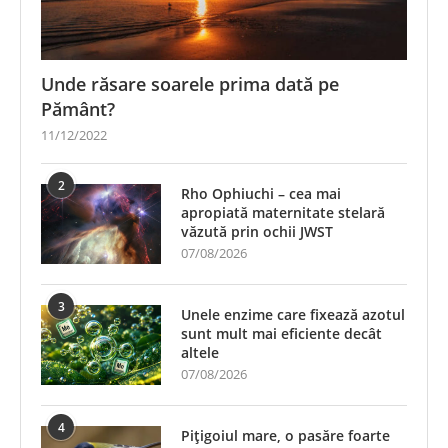
Unde răsare soarele prima dată pe
Pământ?
11/12/2022
2
Rho Ophiuchi – cea mai
apropiată maternitate stelară
văzută prin ochii JWST
07/08/2026
3
Unele enzime care fixează azotul
sunt mult mai eficiente decât
altele
07/08/2026
4
Pițigoiul mare, o pasăre foarte