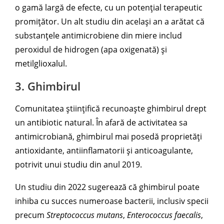
o gamă largă de efecte, cu un potențial terapeutic
promițător. Un alt studiu din același an a arătat că
substanțele antimicrobiene din miere includ
peroxidul de hidrogen (apa oxigenată) și
metilglioxalul.
3. Ghimbirul
Comunitatea științifică recunoaște ghimbirul drept
un antibiotic natural. În afară de activitatea sa
antimicrobiană, ghimbirul mai posedă proprietăți
antioxidante, antiinflamatorii și anticoagulante,
potrivit unui studiu din anul 2019.
Un studiu din 2022 sugerează că ghimbirul poate
inhiba cu succes numeroase bacterii, inclusiv specii
precum
Streptococcus mutans
,
Enterococcus faecalis
,