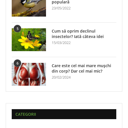
populară
23/05/2022
5
Cum să oprim declinul
insectelor? Iată câteva idei
15/03/2022
6
Care este cel mai mare mușchi
din corp? Dar cel mai mic?
20/02/2024
CATEGORII