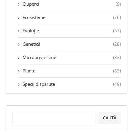
Ciuperci
(9)
Ecosisteme
(76)
Evoluție
(37)
Genetică
(28)
Microorganisme
(83)
Plante
(83)
Specii dispărute
(49)
CAUTĂ