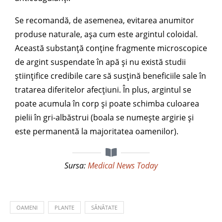
Se recomandă, de asemenea, evitarea anumitor
produse naturale, așa cum este argintul coloidal.
Această substanță conține fragmente microscopice
de argint suspendate în apă și nu există studii
științifice credibile care să susțină beneficiile sale în
tratarea diferitelor afecțiuni. În plus, argintul se
poate acumula în corp și poate schimba culoarea
pielii în gri-albăstrui (boala se numește argirie și
este permanentă la majoritatea oamenilor).
Sursa:
Medical News Today
OAMENI
PLANTE
SĂNĂTATE