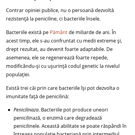
Contrar opiniei publice, nu o persoană dezvoltă
rezistență la peniciline, ci bacteriile însele.
Bacteriile există pe
Pământ
de miliarde de ani. În
acest timp, ele s-au confruntat cu medii extreme și,
drept rezultat, au devenit foarte adaptabile. De
asemenea, ele se regenerează foarte repede,
modificându-și cu ușurință codul genetic la nivelul
populației.
Există trei căi prin care bacteriile își pot dezvolta o
imunitate față de penicilină:
Penicilinaza
. Bacteriile pot produce uneori
penicilinază, o enzimă care degradează
penicilinele. Această abilitate se poate răspândi în
întreaga populație bacteriană prin intermediul