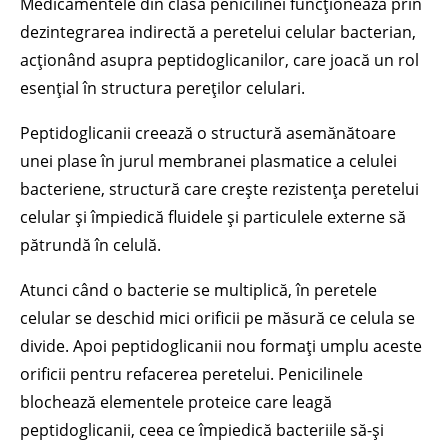
Medicamentele din clasa penicilinei funcționează prin
dezintegrarea indirectă a peretelui celular bacterian,
acționând asupra peptidoglicanilor, care joacă un rol
esențial în structura pereților celulari.
Peptidoglicanii creează o structură asemănătoare
unei plase în jurul membranei plasmatice a celulei
bacteriene, structură care crește rezistența peretelui
celular și împiedică fluidele și particulele externe să
pătrundă în celulă.
Atunci când o bacterie se multiplică, în peretele
celular se deschid mici orificii pe măsură ce celula se
divide. Apoi peptidoglicanii nou formați umplu aceste
orificii pentru refacerea peretelui. Penicilinele
blochează elementele proteice care leagă
peptidoglicanii, ceea ce împiedică bacteriile să-și