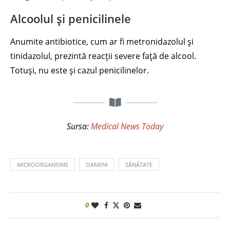
Alcoolul și penicilinele
Anumite antibiotice, cum ar fi metronidazolul și
tinidazolul, prezintă reacții severe față de alcool.
Totuși, nu este și cazul penicilinelor.
Sursa:
Medical News Today
MICROORGANISME
OAMENI
SĂNĂTATE
0