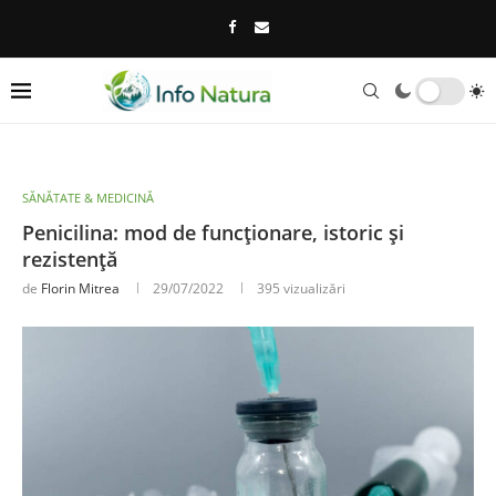
SĂNĂTATE & MEDICINĂ
Penicilina: mod de funcționare, istoric și
rezistență
de
Florin Mitrea
29/07/2022
395
vizualizări