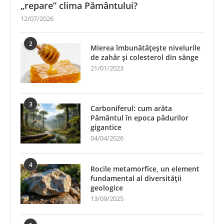
„repare” clima Pământului?
12/07/2026
2
Mierea îmbunătățește nivelurile
de zahăr și colesterol din sânge
21/01/2023
3
Carboniferul: cum arăta
Pământul în epoca pădurilor
gigantice
04/04/2026
4
Rocile metamorfice, un element
fundamental al diversității
geologice
13/09/2025