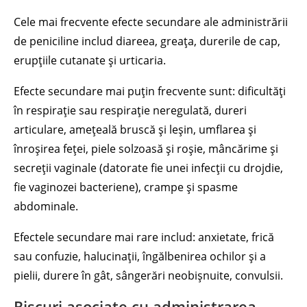
Cele mai frecvente efecte secundare ale administrării
de peniciline includ diareea, greața, durerile de cap,
erupțiile cutanate și urticaria.
Efecte secundare mai puțin frecvente sunt: dificultăți
în respirație sau respirație neregulată, dureri
articulare, amețeală bruscă și leșin, umflarea și
înroșirea feței, piele solzoasă și roșie, mâncărime și
secreții vaginale (datorate fie unei infecții cu drojdie,
fie vaginozei bacteriene), crampe și spasme
abdominale.
Efectele secundare mai rare includ: anxietate, frică
sau confuzie, halucinații, îngălbenirea ochilor și a
pielii, durere în gât, sângerări neobișnuite, convulsii.
Riscuri asociate cu administrarea