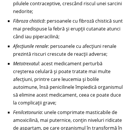
pilulele contraceptive, crescând riscul unei sarcini
nedorite;
Fibroza chistică
: persoanele cu fibroză chistică sunt
mai predispuse la febră și erupții cutanate atunci
când iau piperacilină;
Afecțiunile renale
: persoanele cu afecțiuni renale
prezintă riscuri crescute de reacții adverse;
Metotrexatul
: acest medicament perturbă
creșterea celulară și poate tratate mai multe
afecțiuni, printre care leucemia și bolile
autoimune, însă penicilinele împiedică organismul
să elimine acest medicament, ceea ce poate duce
la complicații grave;
Fenilcetonuria
: unele comprimate masticabile de
amoxicilină, mai puternice, conțin niveluri ridicate
de aspartam, pe care organismul în transformă în