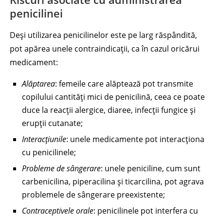
penicilinei
Deși utilizarea penicilinelor este pe larg răspândită,
pot apărea unele contraindicații, ca în cazul oricărui
medicament:
Alăptarea
: femeile care alăptează pot transmite
copilului cantități mici de penicilină, ceea ce poate
duce la reacții alergice, diaree, infecții fungice și
erupții cutanate;
Interacțiunile
: unele medicamente pot interacționa
cu penicilinele;
Probleme de sângerare
: unele peniciline, cum sunt
carbenicilina, piperacilina și ticarcilina, pot agrava
problemele de sângerare preexistente;
Contraceptivele orale
: penicilinele pot interfera cu