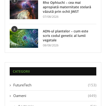
5
Rho Ophiuchi – cea mai
apropiată maternitate stelară
văzută prin ochii JWST
07/08/2026
6
ADN-ul plantelor – cum este
scris codul genetic al lumii
vegetale
08/08/2026
CATEGORII
FutureTech
(153)
Oameni
(449)