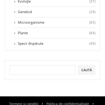
Evoluție
(37)
Genetică
(28)
Microorganisme
(83)
Plante
(84)
Specii dispărute
(49)
CAUTĂ
Termeni și condiții
Politica de confidențialitate