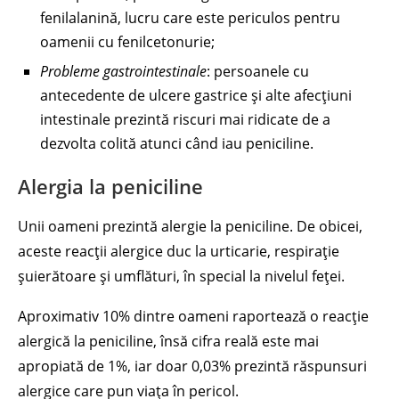
fenilalanină, lucru care este periculos pentru
oamenii cu fenilcetonurie;
Probleme gastrointestinale
: persoanele cu
antecedente de ulcere gastrice și alte afecțiuni
intestinale prezintă riscuri mai ridicate de a
dezvolta colită atunci când iau peniciline.
Alergia la peniciline
Unii oameni prezintă alergie la peniciline. De obicei,
aceste reacții alergice duc la urticarie, respirație
șuierătoare și umflături, în special la nivelul feței.
Aproximativ 10% dintre oameni raportează o reacție
alergică la peniciline, însă cifra reală este mai
apropiată de 1%, iar doar 0,03% prezintă răspunsuri
alergice care pun viața în pericol.