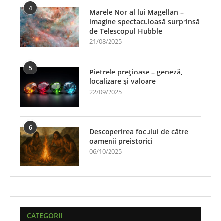
4
Marele Nor al lui Magellan –
imagine spectaculoasă surprinsă
de Telescopul Hubble
21/08/2025
5
Pietrele prețioase – geneză,
localizare și valoare
22/09/2025
6
Descoperirea focului de către
oamenii preistorici
06/10/2025
CATEGORII