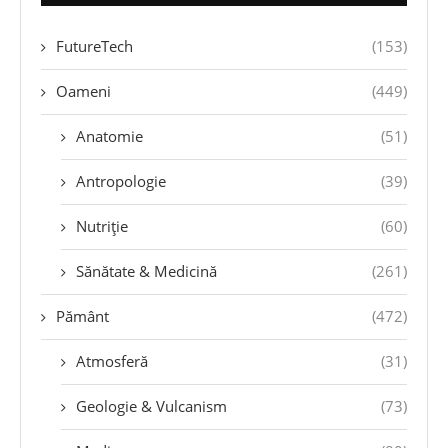
FutureTech
(153)
Oameni
(449)
Anatomie
(51)
Antropologie
(39)
Nutriție
(60)
Sănătate & Medicină
(261)
Pământ
(472)
Atmosferă
(31)
Geologie & Vulcanism
(73)