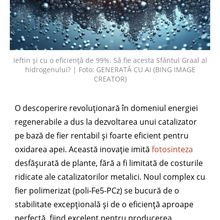
Ieftin și cu o eficiență de 99%. Să fie acesta Sfântul Graal al
hidrogenului? | Foto: GENERATĂ CU AI (BING IMAGE
CREATOR)
O descoperire revoluționară în domeniul energiei
regenerabile a dus la dezvoltarea unui catalizator
pe bază de fier rentabil și foarte eficient pentru
oxidarea apei. Această inovație imită
fotosinteza
desfășurată de plante, fără a fi limitată de costurile
ridicate ale catalizatorilor metalici. Noul complex cu
fier polimerizat (poli-Fe5-PCz) se bucură de o
stabilitate excepțională și de o eficiență aproape
perfectă, fiind excelent pentru producerea