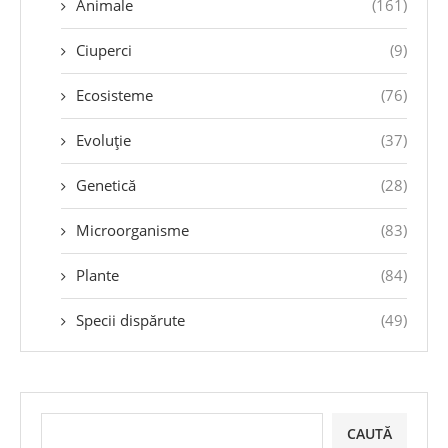
Animale
(161)
Ciuperci
(9)
Ecosisteme
(76)
Evoluție
(37)
Genetică
(28)
Microorganisme
(83)
Plante
(84)
Specii dispărute
(49)
CAUTĂ