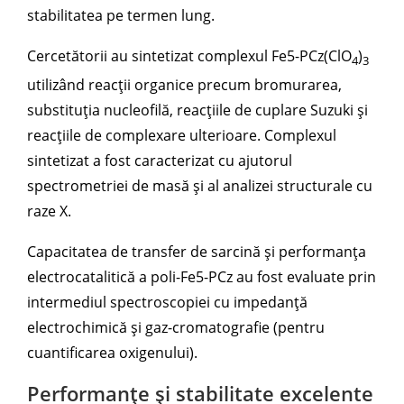
stabilitatea pe termen lung.
Cercetătorii au sintetizat complexul Fe5-PCz(ClO
)
4
3
utilizând reacții organice precum bromurarea,
substituția nucleofilă, reacțiile de cuplare Suzuki și
reacțiile de complexare ulterioare. Complexul
sintetizat a fost caracterizat cu ajutorul
spectrometriei de masă și al analizei structurale cu
raze X.
Capacitatea de transfer de sarcină și performanța
electrocatalitică a poli-Fe5-PCz au fost evaluate prin
intermediul spectroscopiei cu impedanță
electrochimică și gaz-cromatografie (pentru
cuantificarea oxigenului).
Performanțe și stabilitate excelente