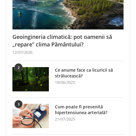
Geoingineria climatică: pot oamenii să
„repare” clima Pământului?
12/07/2026
2
Ce anume face ca licuricii să
strălucească?
19/06/2025
3
Cum poate fi prevenită
hipertensiunea arterială?
21/07/2025