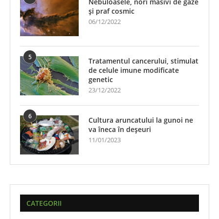
Nebuloasele, nori masivi de gaze
și praf cosmic
06/12/2022
5
Tratamentul cancerului, stimulat
de celule imune modificate
genetic
23/12/2022
6
Cultura aruncatului la gunoi ne
va îneca în deșeuri
11/01/2023
CATEGORII