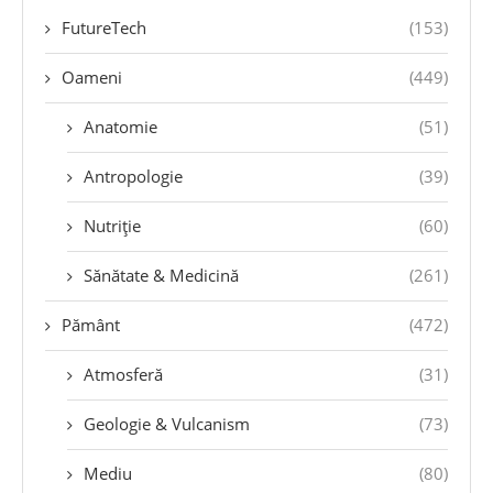
FutureTech
(153)
Oameni
(449)
Anatomie
(51)
Antropologie
(39)
Nutriție
(60)
Sănătate & Medicină
(261)
Pământ
(472)
Atmosferă
(31)
Geologie & Vulcanism
(73)
Mediu
(80)