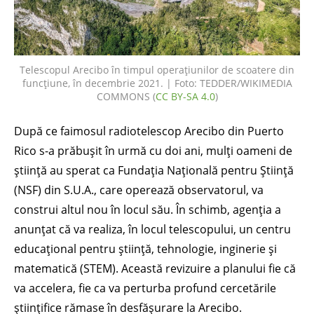
Telescopul Arecibo în timpul operațiunilor de scoatere din
funcțiune, în decembrie 2021. | Foto: TEDDER/WIKIMEDIA
COMMONS (
CC BY-SA 4.0
)
După ce faimosul radiotelescop Arecibo din Puerto
Rico s-a prăbușit în urmă cu doi ani, mulți oameni de
știință au sperat ca Fundația Națională pentru Știință
(NSF) din S.U.A., care operează observatorul, va
construi altul nou în locul său. În schimb, agenția a
anunțat că va realiza, în locul telescopului, un centru
educațional pentru știință, tehnologie, inginerie și
matematică (STEM). Această revizuire a planului fie că
va accelera, fie ca va perturba profund cercetările
științifice rămase în desfășurare la Arecibo.