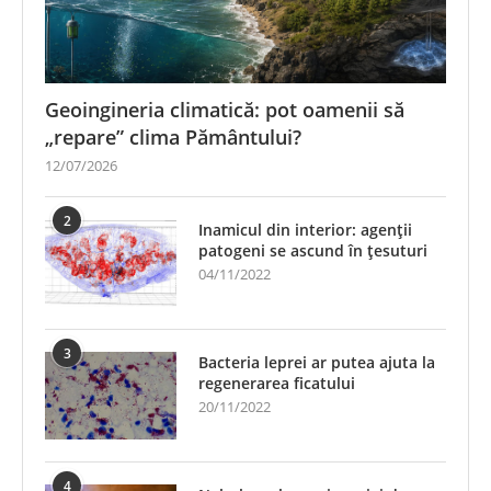
Geoingineria climatică: pot oamenii să
„repare” clima Pământului?
12/07/2026
2
Inamicul din interior: agenții
patogeni se ascund în țesuturi
04/11/2022
3
Bacteria leprei ar putea ajuta la
regenerarea ficatului
20/11/2022
4