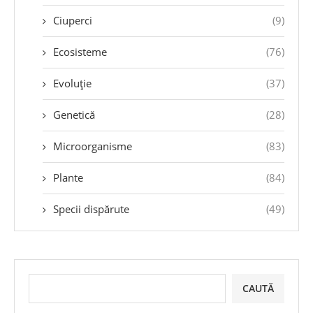
Ciuperci
(9)
Ecosisteme
(76)
Evoluție
(37)
Genetică
(28)
Microorganisme
(83)
Plante
(84)
Specii dispărute
(49)
CAUTĂ