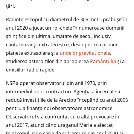
țări.
Radiotelescopul cu diametrul de 305 metri prăbușit în
anul 2020 a jucat un rol-cheie în numeroase domenii
științifice din ultima jumătate de secol, inclusiv
căutarea vieții extraterestre, descoperirea primei
planete extrasolare și a
undelor gravitaționale
,
studierea asteroizilor din apropierea
Pământului
și a
emisiilor radio rapide.
NSF a operat observatorul din anii 1970, prin
intermediul unor contractori. Agenția a încercat să
reducă investițiile de la Arecibo începând cu anul 2006
pentru a finanța noi observatoare astronomice.
Observatorul s-a confruntat cu o altă provocare în
anul 2017, atunci când uraganul Maria a afectat
telescopul, iar o serie de cutremure din anul 2020 au