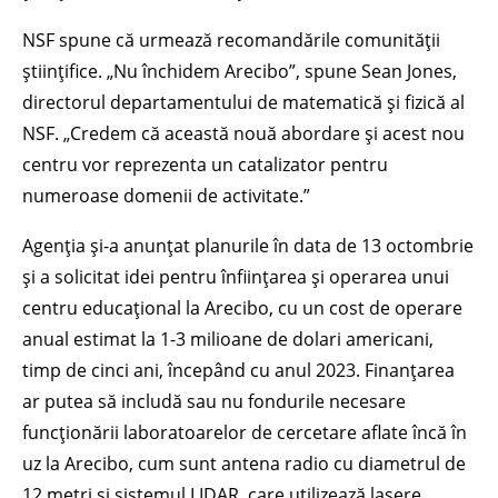
NSF spune că urmează recomandările comunității
științifice. „Nu închidem Arecibo”, spune Sean Jones,
directorul departamentului de matematică și fizică al
NSF. „Credem că această nouă abordare și acest nou
centru vor reprezenta un catalizator pentru
numeroase domenii de activitate.”
Agenția și-a anunțat planurile în data de 13 octombrie
și a solicitat idei pentru înființarea și operarea unui
centru educațional la Arecibo, cu un cost de operare
anual estimat la 1-3 milioane de dolari americani,
timp de cinci ani, începând cu anul 2023. Finanțarea
ar putea să includă sau nu fondurile necesare
funcționării laboratoarelor de cercetare aflate încă în
uz la Arecibo, cum sunt antena radio cu diametrul de
12 metri și sistemul LIDAR, care utilizează lasere