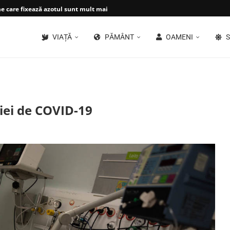
 care fixează azotul sunt mult mai...
VIAȚĂ
PĂMÂNT
OAMENI
S
iei de COVID-19