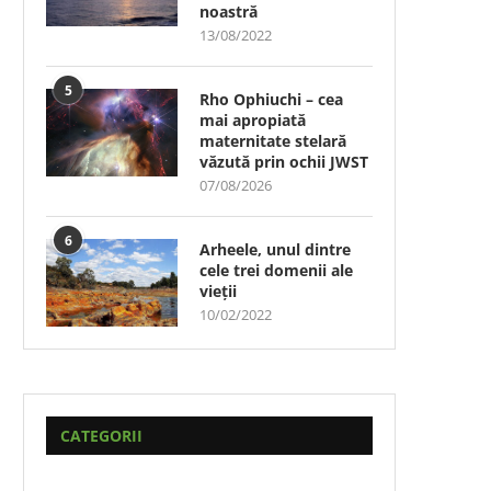
noastră
13/08/2022
5
Rho Ophiuchi – cea
mai apropiată
maternitate stelară
văzută prin ochii JWST
07/08/2026
6
Arheele, unul dintre
cele trei domenii ale
vieții
10/02/2022
CATEGORII