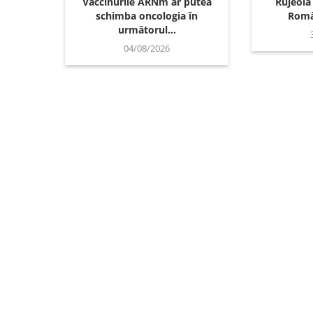
Vaccinurile ARNm ar putea
Rujeola
schimba oncologia în
Român
următorul...
04/08/2026