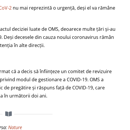
CoV-2
nu mai reprezintă o urgență, deși el va rămâne
pactul deciziei luate de OMS, deoarece multe țări și-au
9. Deși decesele din cauza noului coronavirus rămân
enția în alte direcții.
irmat că a decis să înființeze un comitet de revizuire
privind modul de gestionare a COVID-19. OMS a
gic de pregătire și răspuns față de COVID-19, care
ia în următorii doi ani.
rsa:
Nature