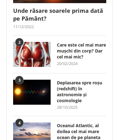
Unde răsare soarele prima dată
pe Pământ?
11/12/2022
2
Care este cel mai mare
mușchi din corp? Dar
cel mai mic?
20/02/2024
3
Deplasarea spre roșu
(redshift) în
astronomie și
cosmologie
28/10/2025
4
Oceanul Atlantic, al
doilea cel mai mare
ocean de pe planeta