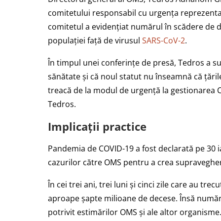
comitetului responsabil cu urgența reprezenta
comitetul a evidențiat numărul în scădere de de
populației față de virusul
SARS-CoV-2
.
În timpul unei conferințe de presă, Tedros a 
sănătate și că noul statut nu înseamnă că țările
treacă de la modul de urgență la gestionarea CO
Tedros.
Implicații practice
Pandemia de COVID-19 a fost declarată pe 30 ia
cazurilor către OMS pentru a crea supravegher
În cei trei ani, trei luni și cinci zile care au tr
aproape șapte milioane de decese. Însă număru
potrivit estimărilor OMS și ale altor organisme