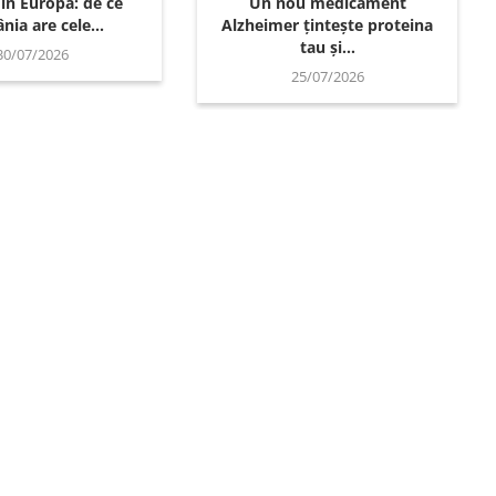
 în Europa: de ce
Un nou medicament
ia are cele...
Alzheimer țintește proteina
tau și...
30/07/2026
25/07/2026