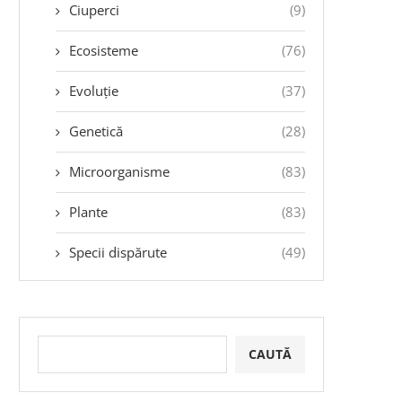
Ciuperci
(9)
Ecosisteme
(76)
Evoluție
(37)
Genetică
(28)
Microorganisme
(83)
Plante
(83)
Specii dispărute
(49)
CAUTĂ