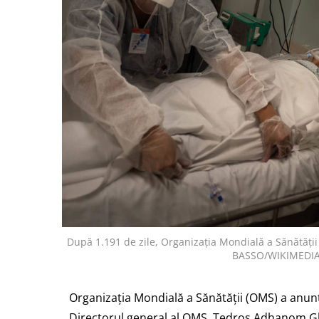
După 1.191 de zile, Organizația Mondială a Sănătăți
BASSO/WIKIMEDI
Organizația Mondială a Sănătății (OMS) a anunț
Directorul general al OMS, Tedros Adhanom Gh