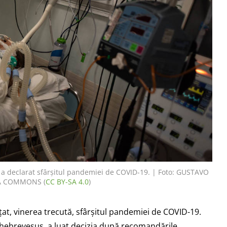
i a declarat sfârșitul pandemiei de COVID-19. | Foto: GUSTAVO
A COMMONS (
CC BY-SA 4.0
)
at, vinerea trecută, sfârșitul pandemiei de COVID-19.
ebreyesus, a luat decizia după recomandările