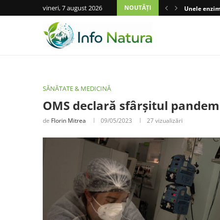
vineri, 7 august 2026
NOUTĂȚI
Unele enzime
SĂNĂTATE & MEDICINĂ
OMS declară sfârșitul pandem
de
Florin Mitrea
09/05/2023
27
vizualizări