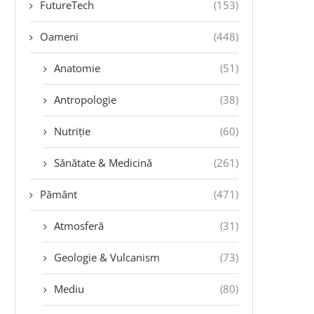
FutureTech
(153)
Oameni
(448)
Anatomie
(51)
Antropologie
(38)
Nutriție
(60)
Sănătate & Medicină
(261)
Pământ
(471)
Atmosferă
(31)
Geologie & Vulcanism
(73)
Mediu
(80)