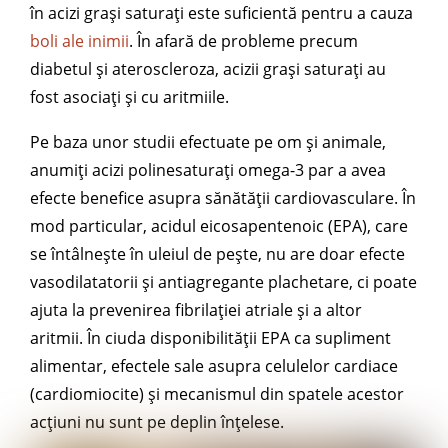
în acizi grași saturați este suficientă pentru a cauza
boli ale inimii
. În afară de probleme precum
diabetul și ateroscleroza, acizii grași saturați au
fost asociați și cu aritmiile.
Pe baza unor studii efectuate pe om și animale,
anumiți acizi polinesaturați omega-3 par a avea
efecte benefice asupra sănătății cardiovasculare. În
mod particular, acidul eicosapentenoic (EPA), care
se întâlnește în uleiul de pește, nu are doar efecte
vasodilatatorii și antiagregante plachetare, ci poate
ajuta la prevenirea fibrilației atriale și a altor
aritmii. În ciuda disponibilității EPA ca supliment
alimentar, efectele sale asupra celulelor cardiace
(cardiomiocite) și mecanismul din spatele acestor
acțiuni nu sunt pe deplin înțelese.