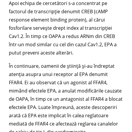
Apoi echipa de cercetători s-a concentrat pe
factorul de transcripție denumit CREB (cAMP
response element binding protein), al cărui
fosforilare servește drept index al transcripției
Cav1.2. În timp ce OAPA a redus ARNm din CREB
într-un mod similar cu cel din cazul Cav1.2, EPA a
putut preveni aceste alterări.
În continuare, oamenii de știință și-au îndreptat
atenția asupra unui receptor al EPA denumit
FFAR4. Ei au observat că un agonist al FFAR4,
mimând efectele EPA, a anulat modificările cauzate
de OAPA, în timp ce un antagonist al FFAR4 a blocat
efectele EPA. Luate împreună, aceste descoperiri
arată că EPA este implicat în calea reglatoare
mediată de FFAR4 ce afectează reglarea canalelor
de calciu de tip L din cardiomiocite.