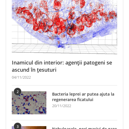
Inamicul din interior: agenții patogeni se
ascund în țesuturi
04/11/2022
2
Bacteria leprei ar putea ajuta la
regenerarea ficatului
20/11/2022
3
Nebuloasele, nori masivi de gaze