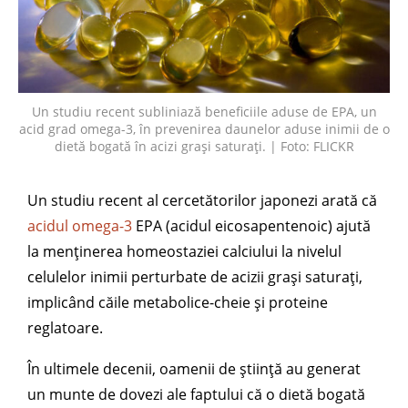
Un studiu recent subliniază beneficiile aduse de EPA, un
acid grad omega-3, în prevenirea daunelor aduse inimii de o
dietă bogată în acizi grași saturați. | Foto: FLICKR
Un studiu recent al cercetătorilor japonezi arată că
acidul omega-3
EPA (acidul eicosapentenoic) ajută
la menținerea homeostaziei calciului la nivelul
celulelor inimii perturbate de acizii grași saturați,
implicând căile metabolice-cheie și proteine
reglatoare.
În ultimele decenii, oamenii de știință au generat
un munte de dovezi ale faptului că o dietă bogată