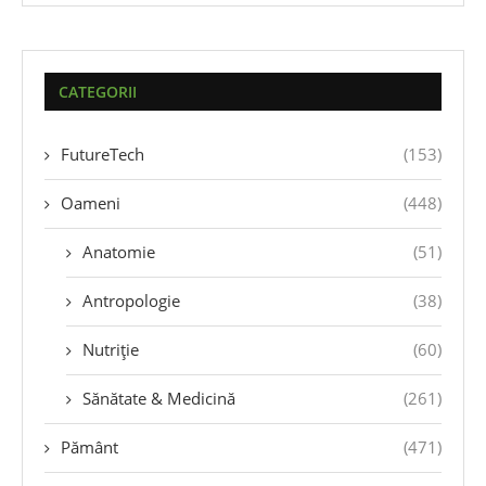
CATEGORII
FutureTech
(153)
Oameni
(448)
Anatomie
(51)
Antropologie
(38)
Nutriție
(60)
Sănătate & Medicină
(261)
Pământ
(471)