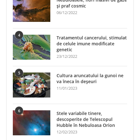
și praf cosmic
06/12/2022
4
Tratamentul cancerului, stimulat
de celule imune modificate
genetic
23/12/2022
5
Cultura aruncatului la gunoi ne
va îneca în deșeuri
11/01/2023
6
Stele variabile tinere,
descoperite de Telescopul
Hubble în Nebuloasa Orion
12/02/2023