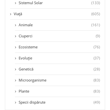
Sistemul Solar
(133)
Viață
(605)
Animale
(161)
Ciuperci
(9)
Ecosisteme
(76)
Evoluție
(37)
Genetică
(28)
Microorganisme
(83)
Plante
(83)
Specii dispărute
(49)