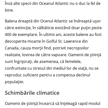
Însă alte specii din Oceanul Atlantic nu o duc la fel de
bine.
Balena dreaptă din Ocenul Atlantic se îndreaptă ușor
către extincție, în sălbăticie existând doar puțin peste
400 de exemplare. În ultimii ani, aceste balene au fost
descoperite moarte în Golful St. Lawrence din
Canada, cauza morții find, potrivit necropsiilor
realizate, lovirea de către vapoare. Oamenii de știință
sunt îngrijorați, de asemenea, că femelele,
confruntate cu stresul din mediul lor de viață, nu se
reproduc suficient pentru a compensa declinul
populației.
Schimbările climatice
Oamenii de știință încearcă să înțeleagă rapid modul