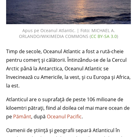
Apus pe Oceanul Atlantic. | Foto: MICHAEL A.
ORLANDO/WIKIMEDIA COMMONS (
CC BY-SA 3.0
)
Timp de secole, Oceanul Atlantic a fost a rută-cheie
pentru comerț și călătorii. Întinzându-se de la Cercul
Arctic până la Antarctica, Oceanul Atlantic se
învecinează cu Americile, la vest, și cu Europa și Africa,
la est.
Atlanticul are o suprafață de peste 106 milioane de
kiloemtri pătrați, fiind al doilea cel mai mare ocean de
pe
Pământ
, după
Oceanul Pacific
.
Oamenii de știință și geografii separă Atlanticul în