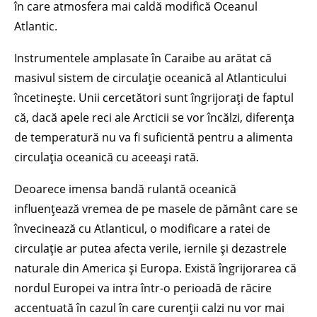
în care atmosfera mai caldă modifică Oceanul
Atlantic.
Instrumentele amplasate în Caraibe au arătat că
masivul sistem de circulație oceanică al Atlanticului
încetinește. Unii cercetători sunt îngrijorați de faptul
că, dacă apele reci ale Arcticii se vor încălzi, diferența
de temperatură nu va fi suficientă pentru a alimenta
circulația oceanică cu aceeași rată.
Deoarece imensa bandă rulantă oceanică
influențează vremea de pe masele de pământ care se
învecinează cu Atlanticul, o modificare a ratei de
circulație ar putea afecta verile, iernile și dezastrele
naturale din America și Europa. Există îngrijorarea că
nordul Europei va intra într-o perioadă de răcire
accentuată în cazul în care curenții calzi nu vor mai