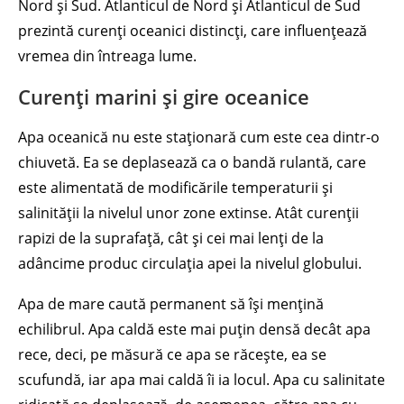
Nord și Sud. Atlanticul de Nord și Atlanticul de Sud
prezintă curenți oceanici distincți, care influențează
vremea din întreaga lume.
Curenți marini și gire oceanice
Apa oceanică nu este staționară cum este cea dintr-o
chiuvetă. Ea se deplasează ca o bandă rulantă, care
este alimentată de modificările temperaturii și
salinității la nivelul unor zone extinse. Atât curenții
rapizi de la suprafață, cât și cei mai lenți de la
adâncime produc circulația apei la nivelul globului.
Apa de mare caută permanent să își mențină
echilibrul. Apa caldă este mai puțin densă decât apa
rece, deci, pe măsură ce apa se răcește, ea se
scufundă, iar apa mai caldă îi ia locul. Apa cu salinitate