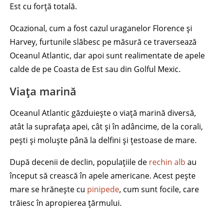
Est cu forță totală.
Ocazional, cum a fost cazul uraganelor Florence și
Harvey, furtunile slăbesc pe măsură ce traversează
Oceanul Atlantic, dar apoi sunt realimentate de apele
calde de pe Coasta de Est sau din Golful Mexic.
Viața marină
Oceanul Atlantic găzduiește o viață marină diversă,
atât la suprafața apei, cât și în adâncime, de la corali,
pești și moluște până la delfini și țestoase de mare.
După decenii de declin, populațiile de
rechin alb
au
început să crească în apele americane. Acest pește
mare se hrănește cu
pinipede
, cum sunt focile, care
trăiesc în apropierea țărmului.