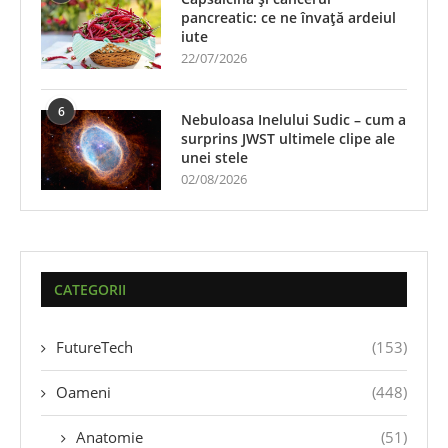
pancreatic: ce ne învață ardeiul
iute
22/07/2026
6
Nebuloasa Inelului Sudic – cum a
surprins JWST ultimele clipe ale
unei stele
02/08/2026
CATEGORII
FutureTech
(153)
Oameni
(448)
Anatomie
(51)