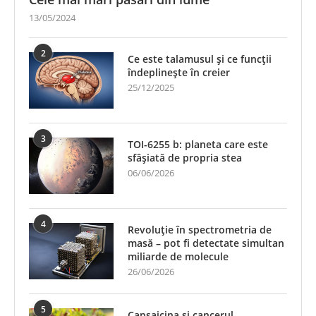
13/05/2024
2
Ce este talamusul și ce funcții
îndeplinește în creier
25/12/2025
3
TOI-6255 b: planeta care este
sfâșiată de propria stea
06/06/2026
4
Revoluție în spectrometria de
masă – pot fi detectate simultan
miliarde de molecule
26/06/2026
5
Capsaicina și cancerul