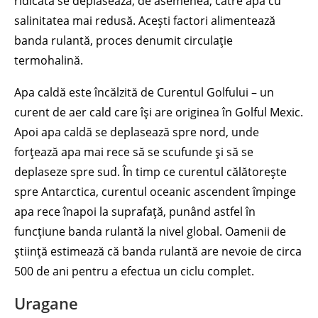
ridicată se deplasează, de asemenea, către apa cu
salinitatea mai redusă. Acești factori alimentează
banda rulantă, proces denumit circulație
termohalină.
Apa caldă este încălzită de Curentul Golfului – un
curent de aer cald care își are originea în Golful Mexic.
Apoi apa caldă se deplasează spre nord, unde
forțează apa mai rece să se scufunde și să se
deplaseze spre sud. În timp ce curentul călătorește
spre Antarctica, curentul oceanic ascendent împinge
apa rece înapoi la suprafață, punând astfel în
funcțiune banda rulantă la nivel global. Oamenii de
știință estimează că banda rulantă are nevoie de circa
500 de ani pentru a efectua un ciclu complet.
Uragane