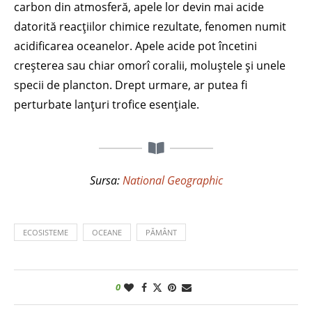
carbon din atmosferă, apele lor devin mai acide
datorită reacțiilor chimice rezultate, fenomen numit
acidificarea oceanelor. Apele acide pot încetini
creșterea sau chiar omorî coralii, moluștele și unele
specii de plancton. Drept urmare, ar putea fi
perturbate lanțuri trofice esențiale.
Sursa:
National Geographic
ECOSISTEME
OCEANE
PĂMÂNT
0