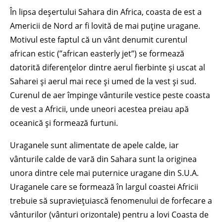
În lipsa deșertului Sahara din Africa, coasta de est a
Americii de Nord ar fi lovită de mai puține uragane.
Motivul este faptul că un vânt denumit curentul
african estic (”african easterly jet”) se formează
datorită diferențelor dintre aerul fierbinte și uscat al
Saharei și aerul mai rece și umed de la vest și sud.
Curenul de aer împinge vânturile vestice peste coasta
de vest a Africii, unde uneori acestea preiau apă
oceanică și formează furtuni.
Uraganele sunt alimentate de apele calde, iar
vânturile calde de vară din Sahara sunt la originea
unora dintre cele mai puternice uragane din S.U.A.
Uraganele care se formează în largul coastei Africii
trebuie să supraviețuiască fenomenului de forfecare a
vânturilor (vânturi orizontale) pentru a lovi Coasta de