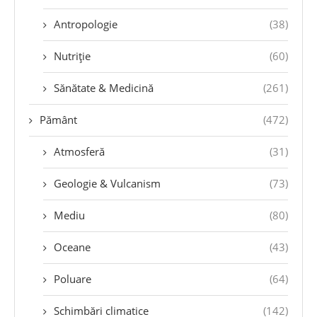
Antropologie
(38)
Nutriție
(60)
Sănătate & Medicină
(261)
Pământ
(472)
Atmosferă
(31)
Geologie & Vulcanism
(73)
Mediu
(80)
Oceane
(43)
Poluare
(64)
Schimbări climatice
(142)