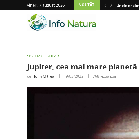
vineri, 7 august 2026
NOUTĂȚI
Unele enzime
SISTEMUL SOLAR
Jupiter, cea mai mare planetă 
de
Florin Mitrea
19/03/2022
768
vizualizări