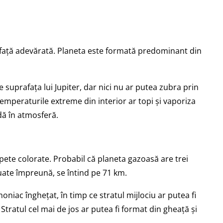
rafață adevărată. Planeta este formată predominant din
 suprafața lui Jupiter, dar nici nu ar putea zubra prin
 temperaturile extreme din interior ar topi și vaporiza
dă în atmosferă.
 pete colorate. Probabil că planeta gazoasă are trei
 luate împreună, se întind pe 71 km.
niac înghețat, în timp ce stratul mijlociu ar putea fi
Stratul cel mai de jos ar putea fi format din gheață și