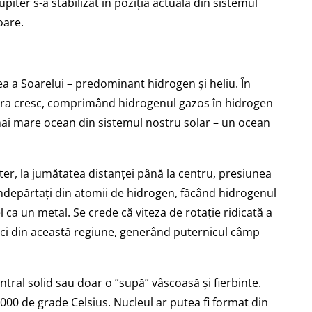
piter s-a stabilizat în poziția actuală din sistemul
oare.
a a Soarelui – predominant hidrogen și heliu. În
ura cresc, comprimând hidrogenul gazos în hidrogen
l mai mare ocean din sistemul nostru solar – un ocean
iter, la jumătatea distanței până la centru, presiunea
 îndepărtați din atomii de hidrogen, făcând hidrogenul
el ca un metal. Se crede că viteza de rotație ridicată a
rici din această regiune, generând puternicul câmp
ntral solid sau doar o ”supă” vâscoasă și fierbinte.
00 de grade Celsius. Nucleul ar putea fi format din