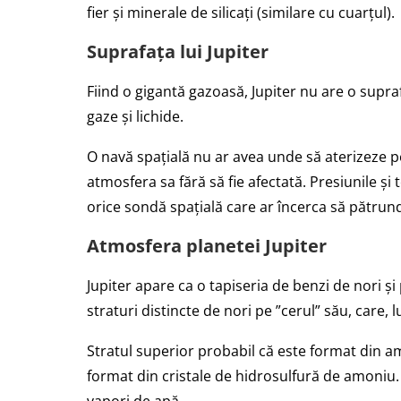
fier și minerale de silicați (similare cu cuarțul).
Suprafața lui Jupiter
Fiind o gigantă gazoasă, Jupiter nu are o sup
gaze și lichide.
O navă spațială nu ar avea unde să aterizeze pe
atmosfera sa fără să fie afectată. Presiunile și
orice sondă spațială care ar încerca să pătrun
Atmosfera planetei Jupiter
Jupiter apare ca o tapiseria de benzi de nori și
straturi distincte de nori pe ”cerul” său, care,
Stratul superior probabil că este format din amo
format din cristale de hidrosulfură de amoniu. 