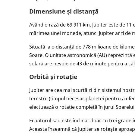
Dimensiune și distanță
Având o rază de 69.911 km, Jupiter este de 11
mărimea unei monede, atunci Jupiter ar fi de 
Situată la o distanță de 778 milioane de kilomet
Soare. O unitate astronomică (AU) reprezintă e
solară are nevoie de 43 de minute pentru a călă
Orbită și rotație
Jupiter are cea mai scurtă zi din sistemul nostr
terestre (timpul necesar planetei pentru a efect
efectuează o rotație completă în jurul Soarelui î
Ecuatorul său este înclinat doar cu trei grade în
Aceasta înseamnă că Jupiter se rotește aproape v