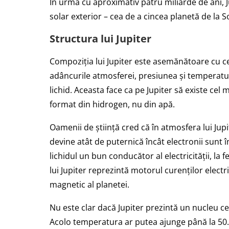
În urmă cu aproximativ patru miliarde de ani, Ju
solar exterior – cea de a cincea planetă de la S
Structura lui Jupiter
Compoziția lui Jupiter este asemănătoare cu ce
adâncurile atmosferei, presiunea și temperat
lichid. Aceasta face ca pe Jupiter să existe ce
format din hidrogen, nu din apă.
Oamenii de știință cred că în atmosfera lui Jup
devine atât de puternică încât electronii sunt
lichidul un bun conducător al electricității, la f
lui Jupiter reprezintă motorul curenților elect
magnetic al planetei.
Nu este clar dacă Jupiter prezintă un nucleu ce
Acolo temperatura ar putea ajunge până la 50.0