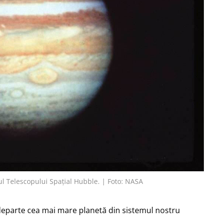
ul Telescopului Spațial Hubble. | Foto: NASA
e departe cea mai mare planetă din sistemul nostru