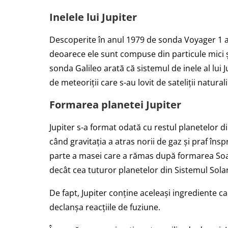
Inelele lui Jupiter
Descoperite în anul 1979 de sonda Voyager 1 a 
deoarece ele sunt compuse din particule mici și
sonda Galileo arată că sistemul de inele al lui J
de meteoriții care s-au lovit de sateliții naturali
Formarea planetei Jupiter
Jupiter s-a format odată cu restul planetelor di
când gravitația a atras norii de gaz și praf îns
parte a masei care a rămas după formarea Soa
decât cea tuturor planetelor din Sistemul Solar 
De fapt, Jupiter conține aceleași ingrediente c
declanșa reacțiile de fuziune.