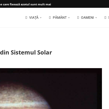
 care fixează azotul sunt mult mai...
VIAȚĂ
PĂMÂNT
OAMENI
din Sistemul Solar