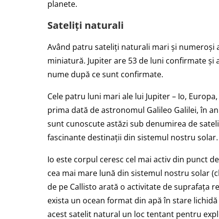
planete.
Sateliți naturali
Având patru sateliți naturali mari și numeroși a
miniatură. Jupiter are 53 de luni confirmate și
nume după ce sunt confirmate.
Cele patru luni mari ale lui Jupiter – Io, Europ
prima dată de astronomul Galileo Galilei, în an
sunt cunoscute astăzi sub denumirea de sateliți
fascinante destinații din sistemul nostru solar.
Io este corpul ceresc cel mai activ din punct 
cea mai mare lună din sistemul nostru solar (
de pe Callisto arată o activitate de suprafața 
exista un ocean format din apă în stare lichidă 
acest satelit natural un loc tentant pentru exp