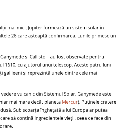
lții mai mici, Jupiter formează un sistem solar în
 altele 26 care așteaptă confirmarea. Lunile primesc un
a, Ganymede și Callisto – au fost observate pentru
ul 1610, cu ajutorul unui telescop. Aceste patru luni
 galileeni și reprezintă unele dintre cele mai
de vedere vulcanic din Sistemul Solar. Ganymede este
chiar mai mare decât planeta
Mercur
). Puținele cratere
redusă. Sub scoarța înghețată a lui Europa ar putea
care să conțină ingredientele vieții, ceea ce face din
lorare.