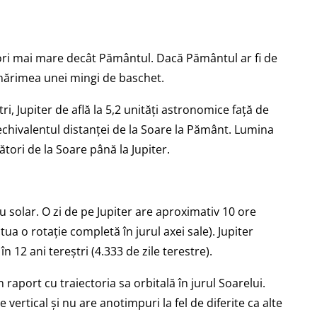
 ori mai mare decât Pământul. Dacă Pământul ar fi de
mărimea unei mingi de baschet.
ri, Jupiter de află la 5,2 unități astronomice față de
chivalentul distanței de la Soare la Pământ. Lumina
tori de la Soare până la Jupiter.
u solar. O zi de pe Jupiter are aproximativ 10 ore
ua o rotație completă în jurul axei sale). Jupiter
n 12 ani tereștri (4.333 de zile terestre).
 raport cu traiectoria sa orbitală în jurul Soarelui.
ertical și nu are anotimpuri la fel de diferite ca alte