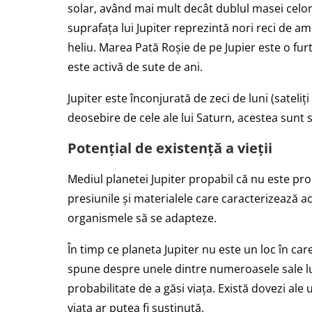
solar, având mai mult decât dublul masei celorl
suprafața lui Jupiter reprezintă nori reci de a
heliu. Marea Pată Roșie de pe Jupier este o fu
este activă de sute de ani.
Jupiter este înconjurată de zeci de luni (sateliți
deosebire de cele ale lui Saturn, acestea sunt s
Potențial de existență a vieții
Mediul planetei Jupiter propabil că nu este pr
presiunile și materialele care caracterizează a
organismele să se adapteze.
În timp ce planeta Jupiter nu este un loc în car
spune despre unele dintre numeroasele sale lun
probabilitate de a găsi viața. Există dovezi al
viața ar putea fi susținută.