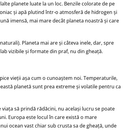
alte planete luate la un loc. Benzile colorate de pe
moniac și apă plutind într-o atmosferă de hidrogen și
rtună imensă, mai mare decât planeta noastră și care
 naturali). Planeta mai are și câteva inele, dar, spre
lab vizibile și formate din praf, nu din gheață.
opice vieții așa cum o cunoaștem noi. Temperaturile,
ceastă planetă sunt prea extreme și volatile pentru ca
e viața să prindă rădăcini, nu același lucru se poate
i. Europa este locul în care există o mare
e unui ocean vast chiar sub crusta sa de gheață, unde