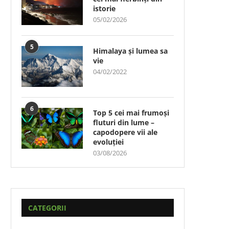
istorie
05/02/2026
5
Himalaya și lumea sa
vie
04/02/2022
6
Top 5 cei mai frumoși
fluturi din lume –
capodopere vii ale
evoluției
03/08/2026
CATEGORII