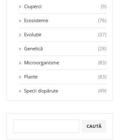
Ciuperci
(9)
Ecosisteme
(76)
Evoluție
(37)
Genetică
(28)
Microorganisme
(83)
Plante
(83)
Specii dispărute
(49)
CAUTĂ