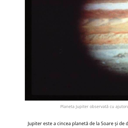
Planeta Jupiter observată cu ajutor
Jupiter este a cincea planetă de la Soare și d