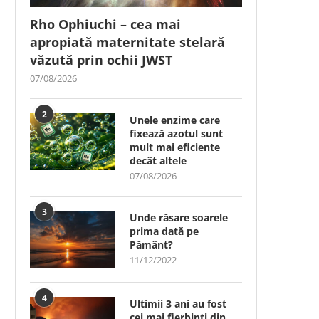
Rho Ophiuchi – cea mai
apropiată maternitate stelară
văzută prin ochii JWST
07/08/2026
2
Unele enzime care
fixează azotul sunt
mult mai eficiente
decât altele
07/08/2026
3
Unde răsare soarele
prima dată pe
Pământ?
11/12/2022
4
Ultimii 3 ani au fost
cei mai fierbinți din