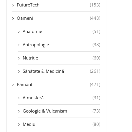
FutureTech
(153)
Oameni
(448)
Anatomie
(51)
Antropologie
(38)
Nutriție
(60)
Sănătate & Medicină
(261)
Pământ
(471)
Atmosferă
(31)
Geologie & Vulcanism
(73)
Mediu
(80)