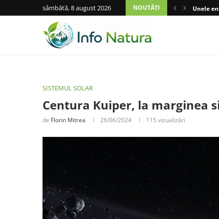
sâmbătă, 8 august 2026
NOUTĂȚI
Unele enz
SISTEMUL SOLAR
Centura Kuiper, la marginea s
de
Florin Mitrea
26/06/2024
115
vizualizări