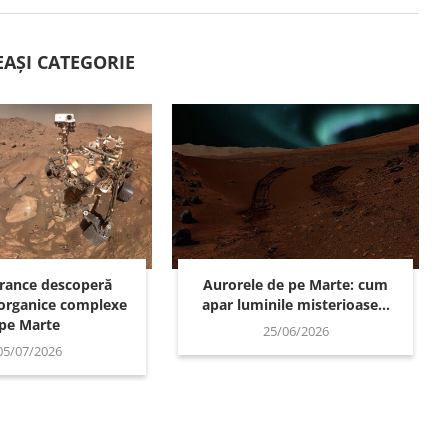
EAȘI CATEGORIE
rance descoperă
Aurorele de pe Marte: cum
organice complexe
apar luminile misterioase...
pe Marte
25/06/2026
05/07/2026