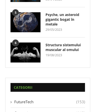
5
Psyche, un asteroid
gigantic bogat în
metale
29/05/2023
6
Structura sistemului
muscular al omului
19/08/2023
CATEGORII
FutureTech
(153)