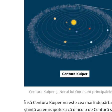
Centura Kuiper și Norul lui Oort sunt principalele
Însă Centura Kuiper nu este cea mai îndepărta
știință au emis ipoteza că dincolo de Centură s