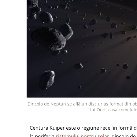
Dincolo de Neptun se află un disc uriaș format din 
lui Oort, casa comete
Centura Kuiper este o regiune rece, în formă d
la periferia
sistemului nostru solar
, dincolo de