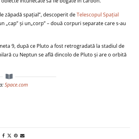
e obiecte întunecate să fie bogate în carbon.
de zăpadă spațial”, descoperit de
Telescopul Spațial
un „cap” și un„corp” – două corpuri separate care s-au
neta 9, după ce Pluto a fost retrogradată la stadiul de
ilară cu Neptun se află dincolo de Pluto și are o orbită
a:
Space.com