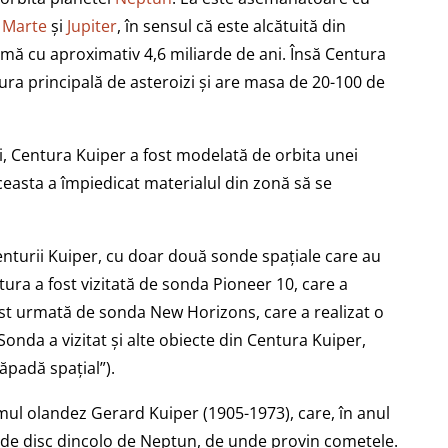
e
Marte
și
Jupiter
, în sensul că este alcătuită din
rmă cu aproximativ 4,6 miliarde de ani. Însă Centura
ura principală de asteroizi și are masa de 20-100 de
izi, Centura Kuiper a fost modelată de orbita unei
ceasta a împiedicat materialul din zonă să se
Centurii Kuiper, cu doar două sonde spațiale care au
ntura a fost vizitată de sonda Pioneer 10, care a
fost urmată de sonda New Horizons, care a realizat o
Sonda a vizitat și alte obiecte din Centura Kuiper,
ăpadă spațial”).
l olandez Gerard Kuiper (1905-1973), care, în anul
ă de disc dincolo de Neptun, de unde provin cometele.