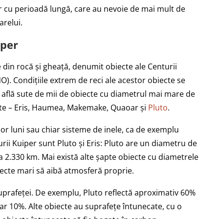
r cu perioadă lungă, care au nevoie de mai mult de
arelui.
iper
din rocă și gheață, denumit obiecte ale Centurii
). Condițiile extrem de reci ale acestor obiecte se
e află sute de mii de obiecte cu diametrul mai mare de
ute – Eris, Haumea, Makemake, Quaoar și
Pluto
.
 lor luni sau chiar sisteme de inele, ca de exemplu
ii Kuiper sunt Pluto și Eris: Pluto are un diametru de
ca 2.330 km. Mai există alte șapte obiecte cu diametrele
biecte mari să aibă atmosferă proprie.
i suprafeței. De exemplu, Pluto reflectă aproximativ 60%
oar 10%. Alte obiecte au suprafețe întunecate, cu o