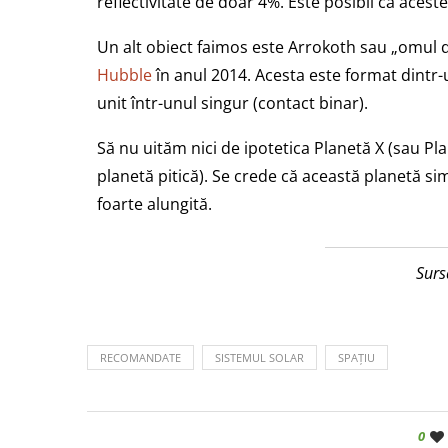
reflectivitate de doar 4%. Este posibil ca acest
Un alt obiect faimos este Arrokoth sau „omul 
Hubble
în anul 2014. Acesta este format dintr-
unit într-unul singur (contact binar).
Să nu uităm nici de ipotetica Planetă X (sau Pla
planetă pitică). Se crede că această planetă sim
foarte alungită.
Surs
RECOMANDATE
SISTEMUL SOLAR
SPAȚIU
0