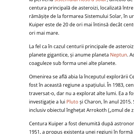
centura principală de asteroizi, localizată într
rămășițe de la formarea Sistemului Solar, în u
Kuiper este de 20 de ori mai întinsă decât cent
ori mai mare.
La fel ca în cazul centurii principale de astero
planete gigantice, și anume planeta
Neptun
. A
coaguleze sub forma unei alte planete.
Omenirea se află abia la începutul explorării 
fost în această regiune a spațiului. În 1983, ce
traversat-o, dar nu a explorat alte lumi. Ea a 
investigație a lui
Pluto
și Charon, în anul 2015. 
inclusiv obiectul înghețat Arrokoth („omul de z
Centura Kuiper a fost denumită după astronomu
1951, a propus existența unei regiuni în form