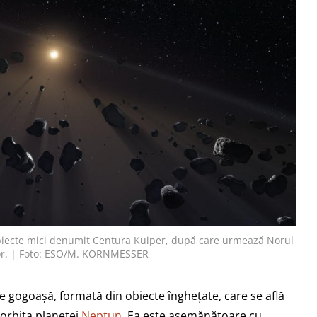
obiecte mici denumit Centura Kuiper, după care urmează Norul
lor. | Foto: ESO/M. KORNMESSER
e gogoașă, formată din obiecte înghețate, care se află
 orbita planetei
Neptun
. Ea este asemănătoare cu