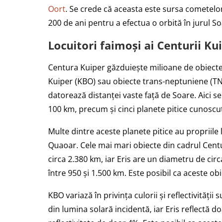
Oort
. Se crede că aceasta este sursa cometelo
200 de ani pentru a efectua o orbită în jurul So
Locuitori faimoși ai Centurii Ku
Centura Kuiper găzduiește milioane de obiecte 
Kuiper (KBO) sau obiecte trans-neptuniene (TNO
datorează distanței vaste față de Soare. Aici s
100 km, precum și cinci planete pitice cunosc
Multe dintre aceste planete pitice au propriile
Quaoar. Cele mai mari obiecte din cadrul Centur
circa 2.380 km, iar Eris are un diametru de cir
între 950 și 1.500 km. Este posibil ca aceste o
KBO variază în privința culorii și reflectivități
din lumina solară incidentă, iar Eris reflectă d