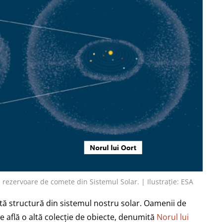
 rezervoare de comete din Sistemul Solar. | Ilustrație: ESA
tă structură din sistemul nostru solar. Oamenii de
e află o altă colecție de obiecte, denumită
Norul lui