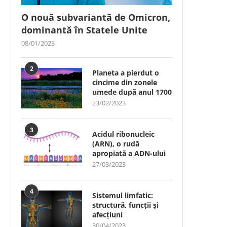
O nouă subvariantă de Omicron,
dominantă în Statele Unite
08/01/2023
2
Planeta a pierdut o
cincime din zonele
umede după anul 1700
23/02/2023
3
Acidul ribonucleic
(ARN), o rudă
apropiată a ADN-ului
27/03/2023
4
Sistemul limfatic:
structură, funcții și
afecțiuni
30/04/2023