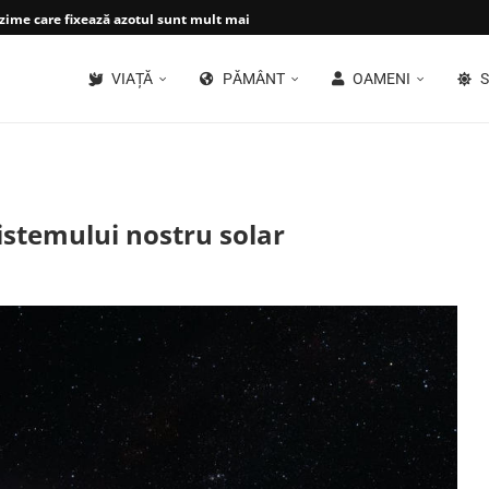
ime care fixează azotul sunt mult mai...
VIAȚĂ
PĂMÂNT
OAMENI
S
istemului nostru solar