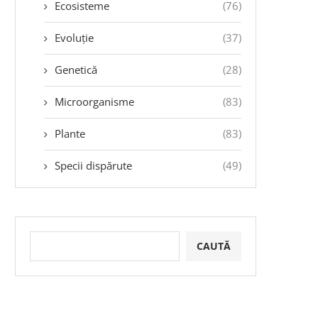
Ecosisteme
(76)
Evoluție
(37)
Genetică
(28)
Microorganisme
(83)
Plante
(83)
Specii dispărute
(49)
CAUTĂ