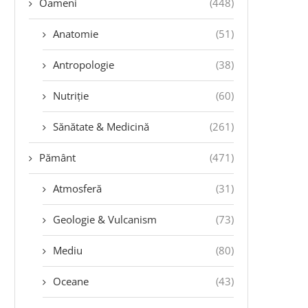
Oameni
(448)
Anatomie
(51)
Antropologie
(38)
Nutriție
(60)
Sănătate & Medicină
(261)
Pământ
(471)
Atmosferă
(31)
Geologie & Vulcanism
(73)
Mediu
(80)
Oceane
(43)