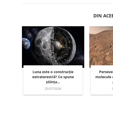
DIN ACE
Luna este o construcție
Perseve
extraterestră? Ce spune
molecule 
știința...
25/07/2026