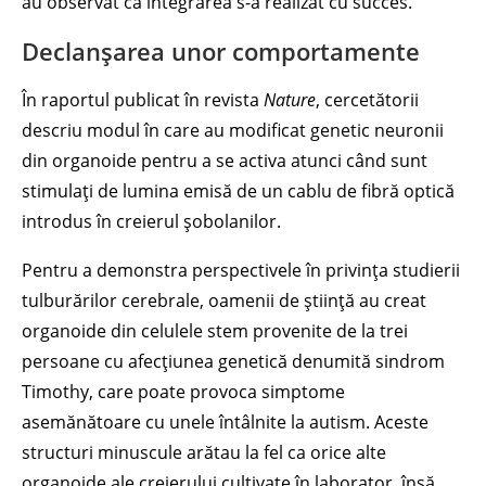
au observat că integrarea s-a realizat cu succes.
Declanșarea unor comportamente
În raportul publicat în revista
Nature
, cercetătorii
descriu modul în care au modificat genetic neuronii
din organoide pentru a se activa atunci când sunt
stimulați de lumina emisă de un cablu de fibră optică
introdus în creierul șobolanilor.
Pentru a demonstra perspectivele în privința studierii
tulburărilor cerebrale, oamenii de știință au creat
organoide din celulele stem provenite de la trei
persoane cu afecțiunea genetică denumită sindrom
Timothy, care poate provoca simptome
asemănătoare cu unele întâlnite la autism. Aceste
structuri minuscule arătau la fel ca orice alte
organoide ale creierului cultivate în laborator, însă