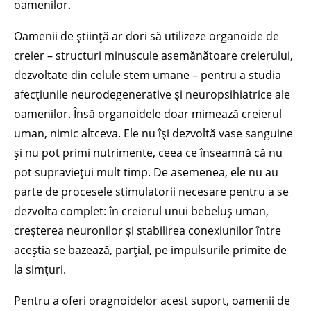
oamenilor.
Oamenii de știință ar dori să utilizeze organoide de
creier – structuri minuscule asemănătoare creierului,
dezvoltate din celule stem umane – pentru a studia
afecțiunile neurodegenerative și neuropsihiatrice ale
oamenilor. Însă organoidele doar mimează creierul
uman, nimic altceva. Ele nu își dezvoltă vase sanguine
și nu pot primi nutrimente, ceea ce înseamnă că nu
pot supraviețui mult timp. De asemenea, ele nu au
parte de procesele stimulatorii necesare pentru a se
dezvolta complet: în creierul unui bebeluș uman,
creșterea neuronilor și stabilirea conexiunilor între
aceștia se bazează, parțial, pe impulsurile primite de
la simțuri.
Pentru a oferi oragnoidelor acest suport, oamenii de