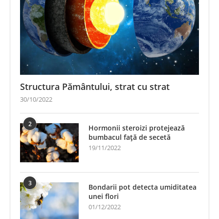
Structura Pământului, strat cu strat
30/10/2022
2
Hormonii steroizi protejează
bumbacul față de secetă
19/11/2022
3
Bondarii pot detecta umiditatea
unei flori
01/12/2022