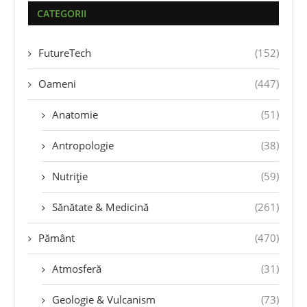
CATEGORII
FutureTech
(152)
Oameni
(447)
Anatomie
(51)
Antropologie
(38)
Nutriție
(59)
Sănătate & Medicină
(261)
Pământ
(470)
Atmosferă
(31)
Geologie & Vulcanism
(73)