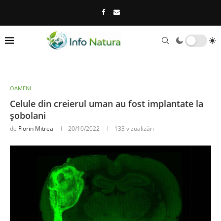
OAMENI
Celule din creierul uman au fost implantate la
șobolani
de
Florin Mitrea
20/10/2022
133
vizualizări