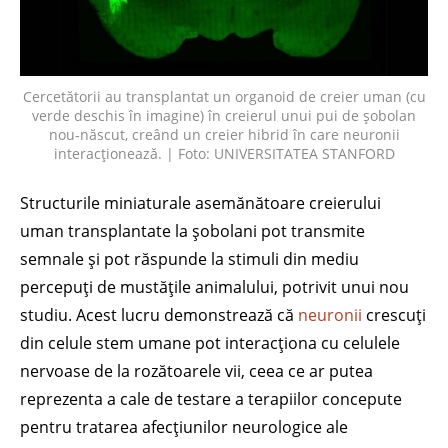
Cercetătorii au transplantat un organoid de creier uman (cu
verde deschis în imagine) în creierul unui pui de șobolan
nou-născut, creând un creier hibrid în care neuronii
interacționează. | Foto: UNIVERSITATEA STANFORD
Structurile miniaturale asemănătoare creierului
uman transplantate la șobolani pot transmite
semnale și pot răspunde la stimuli din mediu
percepuți de mustățile animalului, potrivit unui nou
studiu. Acest lucru demonstrează că
neuronii
crescuți
din celule stem umane pot interacționa cu celulele
nervoase de la rozătoarele vii, ceea ce ar putea
reprezenta a cale de testare a terapiilor concepute
pentru tratarea afecțiunilor neurologice ale