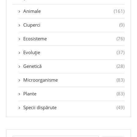
Animale
(161)
Ciuperci
(9)
Ecosisteme
(76)
Evoluție
(37)
Genetică
(28)
Microorganisme
(83)
Plante
(83)
Specii dispărute
(49)