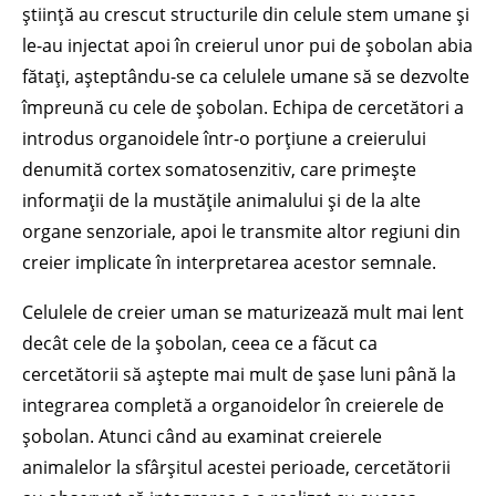
știință au crescut structurile din celule stem umane și
le-au injectat apoi în creierul unor pui de șobolan abia
fătați, așteptându-se ca celulele umane să se dezvolte
împreună cu cele de șobolan. Echipa de cercetători a
introdus organoidele într-o porțiune a creierului
denumită cortex somatosenzitiv, care primește
informații de la mustățile animalului și de la alte
organe senzoriale, apoi le transmite altor regiuni din
creier implicate în interpretarea acestor semnale.
Celulele de creier uman se maturizează mult mai lent
decât cele de la șobolan, ceea ce a făcut ca
cercetătorii să aștepte mai mult de șase luni până la
integrarea completă a organoidelor în creierele de
șobolan. Atunci când au examinat creierele
animalelor la sfârșitul acestei perioade, cercetătorii