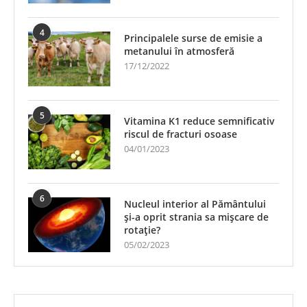
4
Principalele surse de emisie a
metanului în atmosferă
17/12/2022
5
Vitamina K1 reduce semnificativ
riscul de fracturi osoase
04/01/2023
6
Nucleul interior al Pământului
și-a oprit strania sa mișcare de
rotație?
05/02/2023