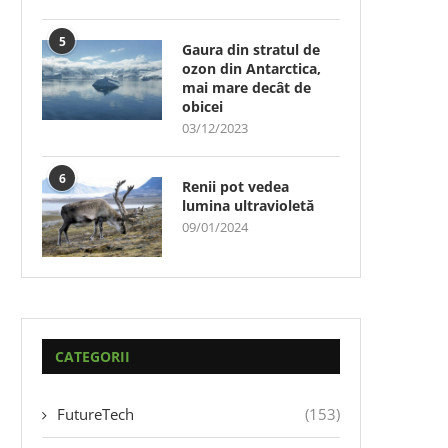
5
Gaura din stratul de
ozon din Antarctica,
mai mare decât de
obicei
03/12/2023
6
Renii pot vedea
lumina ultravioletă
09/01/2024
CATEGORII
FutureTech
(153)