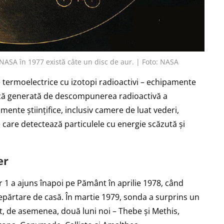
NASA în 1977 există câte un disc de aur. | Foto: NASA
termoelectrice cu izotopi radioactivi – echipamente
mică generată de descompunerea radioactivă a
ente științifice, inclusiv camere de luat vederi,
care detectează particulele cu energie scăzută și
er
 1 a ajuns înapoi pe Pământ în aprilie 1978, când
depărtare de casă. În martie 1979, sonda a surprins un
rit, de asemenea, două luni noi – Thebe și Methis,