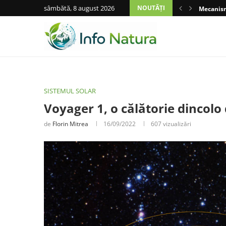
sâmbătă, 8 august 2026
NOUTĂȚI
Mecanisme
SISTEMUL SOLAR
Voyager 1, o călătorie dincolo
de
Florin Mitrea
16/09/2022
607
vizualizări