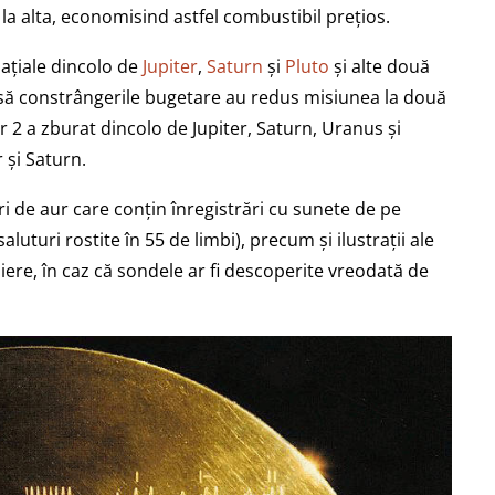
 la alta, economisind astfel combustibil prețios.
pațiale dincolo de
Jupiter
,
Saturn
și
Pluto
și alte două
nsă constrângerile bugetare au redus misiunea la două
r 2 a zburat dincolo de Jupiter, Saturn, Uranus și
 și Saturn.
i de aur care conțin înregistrări cu sunete de pe
turi rostite în 55 de limbi), precum și ilustrații ale
ere, în caz că sondele ar fi descoperite vreodată de