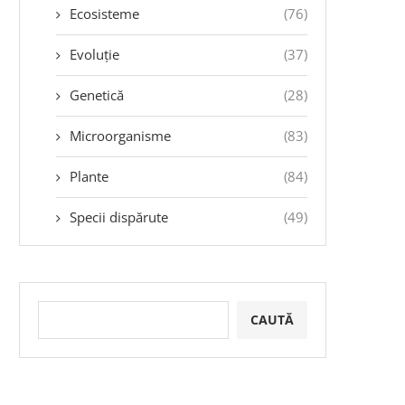
Ecosisteme
(76)
Evoluție
(37)
Genetică
(28)
Microorganisme
(83)
Plante
(84)
Specii dispărute
(49)
CAUTĂ