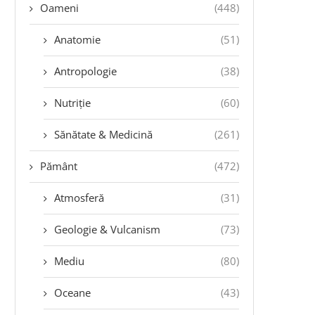
Oameni
(448)
Anatomie
(51)
Antropologie
(38)
Nutriție
(60)
Sănătate & Medicină
(261)
Pământ
(472)
Atmosferă
(31)
Geologie & Vulcanism
(73)
Mediu
(80)
Oceane
(43)