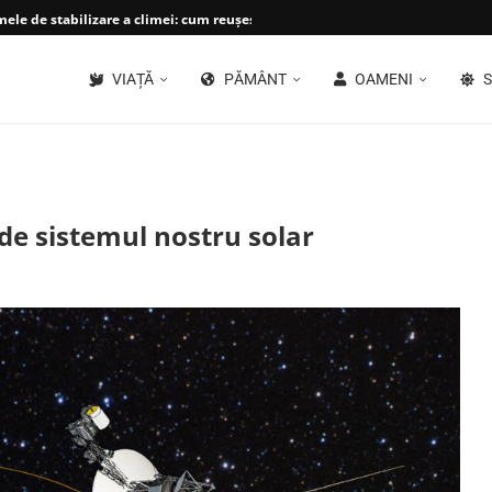
le de stabilizare a climei: cum reușește planeta...
VIAȚĂ
PĂMÂNT
OAMENI
S
 de sistemul nostru solar