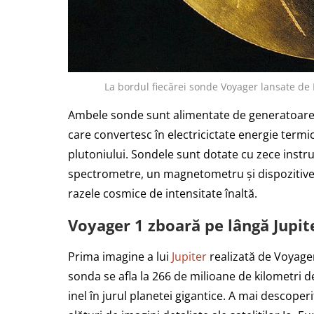
La bordul fiecărei sonde Voyager lansate de 
Ambele sonde sunt alimentate de generatoare 
care convertesc în electricictate energie ter
plutoniului. Sondele sunt dotate cu zece instrum
spectrometre, un magnetometru și dispozitive 
razele cosmice de intensitate înaltă.
Voyager 1 zboară pe lângă Jupit
Prima imagine a lui
Jupiter
realizată de Voyager
sonda se afla la 266 de milioane de kilometri 
inel în jurul planetei gigantice. A mai descope