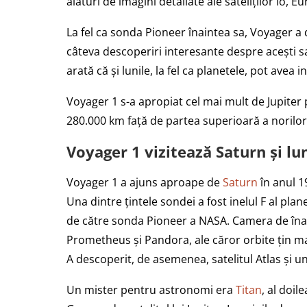
alături de imagini detaliate ale sateliților Io,
La fel ca sonda Pioneer înaintea sa, Voyager a d
câteva descoperiri interesante despre acești sa
arată că și lunile, la fel ca planetele, pot avea i
Voyager 1 s-a apropiat cel mai mult de Jupiter 
280.000 km față de partea superioară a norilor
Voyager 1 vizitează Saturn și lun
Voyager 1 a ajuns aproape de
Saturn
în anul 1
Una dintre țintele sondei a fost inelul F al pla
de către sonda Pioneer a NASA. Camera de înalt
Prometheus și Pandora, ale căror orbite țin mate
A descoperit, de asemenea, satelitul Atlas și un
Un mister pentru astronomi era
Titan
, al doil