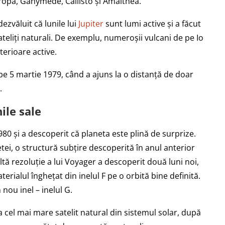
 Europa, Ganymede, Callisto și Amalthea.
ezvăluit că lunile lui
Jupiter
sunt lumi active și a făcut
teliți naturali. De exemplu, numeroșii vulcani de pe Io
nterioare active.
pe 5 martie 1979, când a ajuns la o distanță de doar
.
ile sale
980 și a descoperit că planeta este plină de surprize.
netei, o structură subțire descoperită în anul anterior
ă rezoluție a lui Voyager a descoperit două luni noi,
rialul înghețat din inelul F pe o orbită bine definită.
 nou inel – inelul G.
ea cel mai mare satelit natural din sistemul solar, după