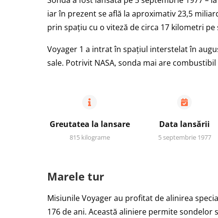
Sonda a fost lansată pe 5 septembrie 1977 – l
iar în prezent se află la aproximativ 23,5 mili
prin spațiu cu o viteză de circa 17 kilometri p
Voyager 1 a intrat în spațiul interstelat în aug
sale. Potrivit NASA, sonda mai are combustibil
Greutatea la lansare
Data lansării
815 kilograme
5 septembrie 1977
Marele tur
Misiunile Voyager au profitat de alinirea specia
176 de ani. Această aliniere permite sondelor 