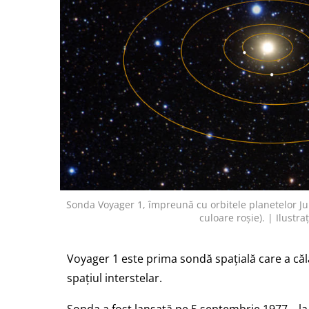
Sonda Voyager 1, împreună cu orbitele planetelor Ju
culoare roșie). | Ilustr
Voyager 1 este prima sondă spațială care a căl
spațiul interstelar.