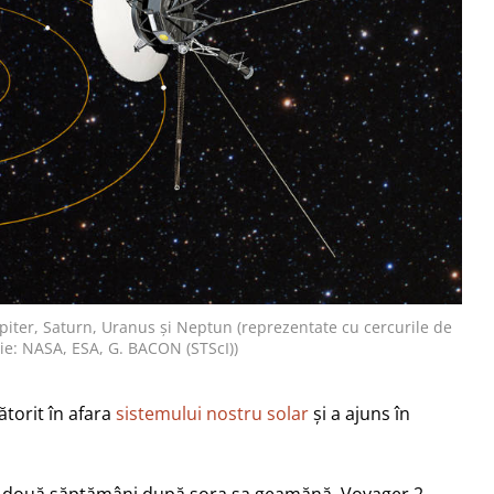
piter, Saturn, Uranus și Neptun (reprezentate cu cercurile de
ație: NASA, ESA, G. BACON (STScI))
ătorit în afara
sistemului nostru solar
și a ajuns în