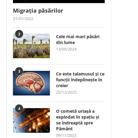
Migrația păsărilor
21/01/2022
2
Cele mai mari păsări
din lume
13/05/2024
3
Ce este talamusul și ce
funcții îndeplinește în
creier
25/12/2025
4
O cometă uriașă a
explodat în spațiu și
se îndreaptă spre
Pământ
09/11/2023