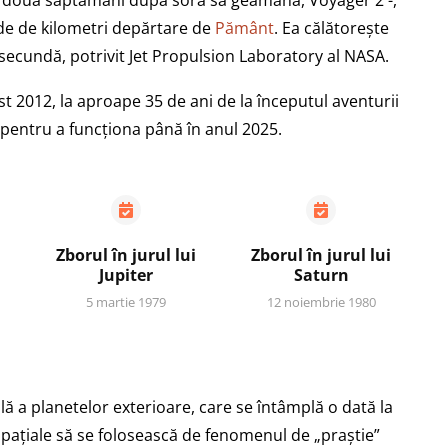
a două săptămâni după sora sa geamănă, Voyager 2 -,
arde de kilometri depărtare de
Pământ
. Ea călătorește
e secundă, potrivit Jet Propulsion Laboratory al NASA.
ust 2012, la aproape 35 de ani de la începutul aventurii
 pentru a funcționa până în anul 2025.
Zborul în jurul lui
Zborul în jurul lui
Jupiter
Saturn
5 martie 1979
12 noiembrie 1980
lă a planetelor exterioare, care se întâmplă o dată la
spațiale să se folosească de fenomenul de „praștie”