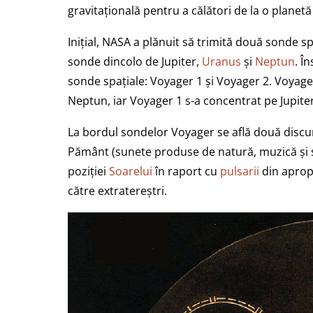
gravitațională pentru a călători de la o planetă
Inițial, NASA a plănuit să trimită două sonde s
sonde dincolo de Jupiter,
Uranus
și
Neptun
. Î
sonde spațiale: Voyager 1 și Voyager 2. Voyage
Neptun, iar Voyager 1 s-a concentrat pe Jupiter
La bordul sondelor Voyager se află două discur
Pământ (sunete produse de natură, muzică și salu
poziției
Soarelui
în raport cu
pulsarii
din apropi
către extratereștri.