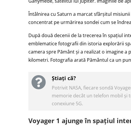
Ganymede, satelitul lui Jupiter. Imaginile de a
Întâlnirea cu Saturn a marcat sfârșitul misiunii
concentrat pe urmărirea sondei cum se îndreap
După două decenii de la trecerea în spațiul int
emblematice fotografii din istoria explorării sp
camera spre Pământ și a realizat o imagine a pl
kilometri. Fotografia arată Pământul ca un pu
Știați că?
Potrivit NASA, fiecare sondă Voyage
memorie decât un telefon mobil și t
conexiune 5G.
Voyager 1 ajunge în spațiul inte