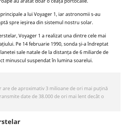
proape au arătat doar o ceață portocalie.
 principale a lui Voyager 1, iar astronomii s-au
tă spre ieșirea din sistemul nostru solar.
erstelar, Voyager 1 a realizat una dintre cele mai
ațiului. Pe 14 februarie 1990, sonda și-a îndreptat
anetei sale natale de la distanța de 6 miliarde de
nct minuscul suspendat în lumina soarelui.
r are de aproximativ 3 milioane de ori mai puțină
ransmite date de 38.000 de ori mai lent decât o
rstelar