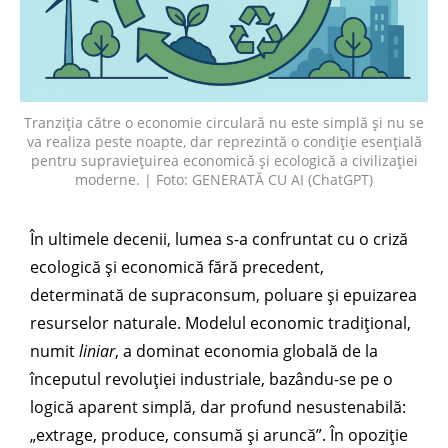
Tranziția către o economie circulară nu este simplă și nu se
va realiza peste noapte, dar reprezintă o condiție esențială
pentru supraviețuirea economică și ecologică a civilizației
moderne. | Foto: GENERATĂ CU AI (ChatGPT)
În ultimele decenii, lumea s-a confruntat cu o criză
ecologică și economică fără precedent,
determinată de supraconsum, poluare și epuizarea
resurselor naturale. Modelul economic tradițional,
numit
liniar
, a dominat economia globală de la
începutul revoluției industriale, bazându-se pe o
logică aparent simplă, dar profund nesustenabilă:
„extrage, produce, consumă și aruncă”. În opoziție