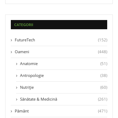
CATEGORII
FutureTech
(152)
Oameni
(448)
Anatomie
(51)
Antropologie
(38)
Nutriție
(60)
Sănătate & Medicină
(261)
Pământ
(471)