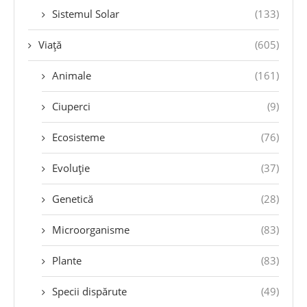
Sistemul Solar
(133)
Viață
(605)
Animale
(161)
Ciuperci
(9)
Ecosisteme
(76)
Evoluție
(37)
Genetică
(28)
Microorganisme
(83)
Plante
(83)
Specii dispărute
(49)