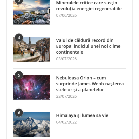
3
Mineralele critice care susțin
revoluția energiei regenerabile
07/06/2026
4
Valul de căldură record din
Europa: indiciul unei noi clime
continentale
03/07/2026
5
Nebuloasa Orion – cum
surprinde James Webb nașterea
stelelor și a planetelor
23/07/2026
6
Himalaya și lumea sa vie
04/02/2022