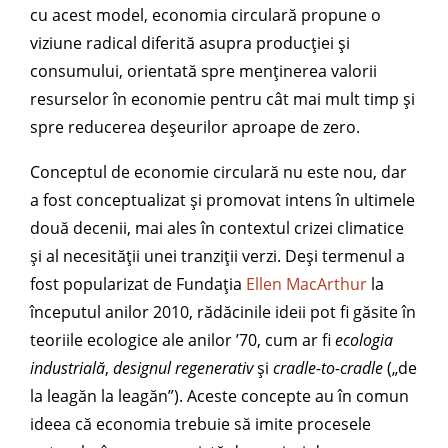
cu acest model, economia circulară propune o
viziune radical diferită asupra producției și
consumului, orientată spre menținerea valorii
resurselor în economie pentru cât mai mult timp și
spre reducerea deșeurilor aproape de zero.
Conceptul de economie circulară nu este nou, dar
a fost conceptualizat și promovat intens în ultimele
două decenii, mai ales în contextul crizei climatice
și al necesității unei tranziții verzi. Deși termenul a
fost popularizat de Fundația
Ellen MacArthur
la
începutul anilor 2010, rădăcinile ideii pot fi găsite în
teoriile ecologice ale anilor ’70, cum ar fi
ecologia
industrială
,
designul regenerativ
și
cradle-to-cradle
(„de
la leagăn la leagăn”). Aceste concepte au în comun
ideea că economia trebuie să imite procesele