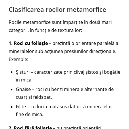
Clasificarea rocilor metamorfice
Rocile metamorfice sunt împărțite în două mari
categorii, în funcție de textura lor:
1. Roci cu foliație
– prezintă o orientare paralelă a
mineralelor sub acțiunea presiunilor direcționale.
Exemple:
Șisturi – caracterizate prin clivaj șistos și bogăție
în mica.
Gnaise – roci cu benzi minerale alternante de
cuarț și feldspat.
Filite – cu luciu mătăsos datorită mineralelor
fine de mica.
2. Roci fără foliație
– nu prezintă orientări