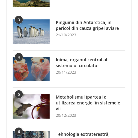
3
Pinguinii din Antarctica, în
pericol din cauza gripei aviare
21/10/2023
4
Inima, organul central al
sistemului circulator
20/11/2023
5
Metabolismul (partea I):
utilizarea energiei în sistemele
vii
20/12/2023
6
Tehnologia extraterestră,