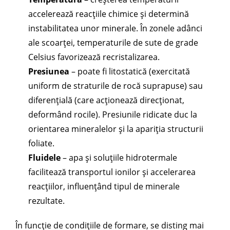
accelerează reacțiile chimice și determină
instabilitatea unor minerale. În zonele adânci
ale scoarței, temperaturile de sute de grade
Celsius favorizează recristalizarea.
Presiunea
– poate fi litostatică (exercitată
uniform de straturile de rocă suprapuse) sau
diferențială (care acționează direcționat,
deformând rocile). Presiunile ridicate duc la
orientarea mineralelor și la apariția structurii
foliate.
Fluidele
– apa și soluțiile hidrotermale
facilitează transportul ionilor și accelerarea
reacțiilor, influențând tipul de minerale
rezultate.
În funcție de condițiile de formare, se disting mai