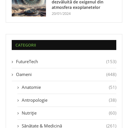
dezvăluită de oxigenul din
atmosfera exoplanetelor
20/01/2024
CATEGORII
FutureTech
(153)
Oameni
(448)
Anatomie
(51)
Antropologie
(38)
Nutriție
(60)
Sănătate & Medicină
(261)