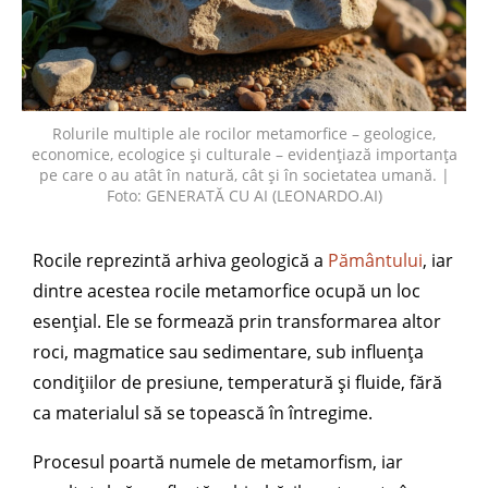
Rolurile multiple ale rocilor metamorfice – geologice,
economice, ecologice și culturale – evidențiază importanța
pe care o au atât în natură, cât și în societatea umană. |
Foto: GENERATĂ CU AI (LEONARDO.AI)
Rocile reprezintă arhiva geologică a
Pământului
, iar
dintre acestea rocile metamorfice ocupă un loc
esențial. Ele se formează prin transformarea altor
roci, magmatice sau sedimentare, sub influența
condițiilor de presiune, temperatură și fluide, fără
ca materialul să se topească în întregime.
Procesul poartă numele de metamorfism, iar