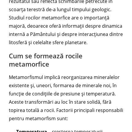
rezultatul său reflectă schimbările petrecute în
scoarța terestră de-a lungul timpului geologic.
Studiul rocilor metamorfice are o importanță
majoră, deoarece oferă informații despre dinamica
internă a Pământului și despre interacțiunea dintre
litosferă și celelalte sfere planetare.
Cum se formează rocile
metamorfice
Metamorfismul implică reorganizarea mineralelor
existente și, uneori, formarea de minerale noi, în
funcție de condițiile de presiune și temperatură.
Aceste transformări au loc în stare solidă, fără
topirea totală a rocii. Factorii principali responsabili
pentru metamorfism sunt:
Temperatura
– creșterea temperaturii