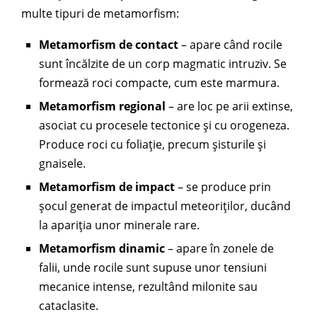
multe tipuri de metamorfism:
Metamorfism de contact
– apare când rocile
sunt încălzite de un corp magmatic intruziv. Se
formează roci compacte, cum este marmura.
Metamorfism regional
– are loc pe arii extinse,
asociat cu procesele tectonice și cu orogeneza.
Produce roci cu foliație, precum șisturile și
gnaisele.
Metamorfism de impact
– se produce prin
șocul generat de impactul meteoriților, ducând
la apariția unor minerale rare.
Metamorfism dinamic
– apare în zonele de
falii, unde rocile sunt supuse unor tensiuni
mecanice intense, rezultând milonite sau
cataclasite.