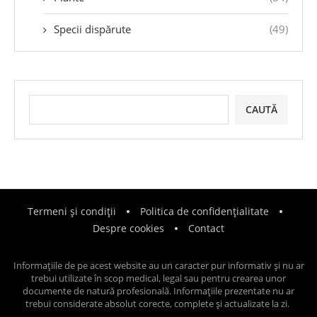
Specii dispărute
(49)
CAUTĂ
Termeni și condiții
Politica de confidențialitate
Despre cookies
Contact
Informațiile de pe acest website au un caracter pur informativ și nu ar
trebui utilizate în scop medical, legal sau pentru crearea unor
documente de natură profesională. Informațiile prezentate nu ar
trebui considerate absolut corecte, complete și actualizate la zi.