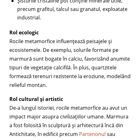
Șisturile cristaline pot conține minerale utile,
precum grafitul, talcul sau granatul, exploatate
industrial.
Rol ecologic
Rocile metamorfice influențează peisajele și
ecosistemele. De exemplu, solurile formate pe
marmură sunt bogate în calciu, favorizând anumite
tipuri de vegetație calcifilă. În plus, quartzitele
formează terenuri rezistente la eroziune, modelând
relieful montan.
Rol cultural și artistic
De-a lungul istoriei, rocile metamorfice au avut un
impact major asupra civilizațiilor umane. Marmura
a fost folosită în sculptură și arhitectură încă din
Antichitate, în edificii precum
Partenonul
sau