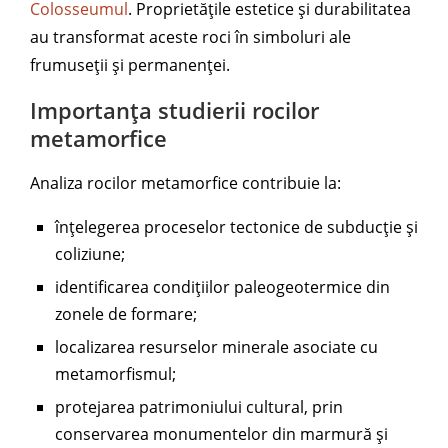
Colosseumul
. Proprietățile estetice și durabilitatea
au transformat aceste roci în simboluri ale
frumuseții și permanenței.
Importanța studierii rocilor
metamorfice
Analiza rocilor metamorfice contribuie la:
înțelegerea proceselor tectonice de subducție și
coliziune;
identificarea condițiilor paleogeotermice din
zonele de formare;
localizarea resurselor minerale asociate cu
metamorfismul;
protejarea patrimoniului cultural, prin
conservarea monumentelor din marmură și