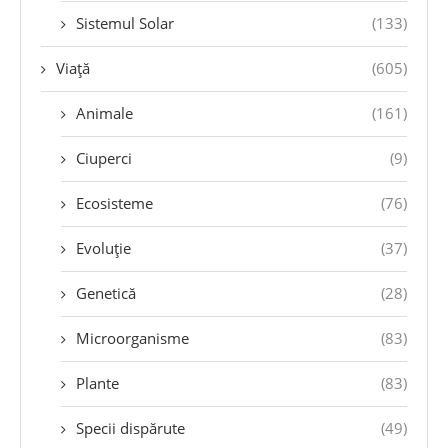
Sistemul Solar
(133)
Viață
(605)
Animale
(161)
Ciuperci
(9)
Ecosisteme
(76)
Evoluție
(37)
Genetică
(28)
Microorganisme
(83)
Plante
(83)
Specii dispărute
(49)