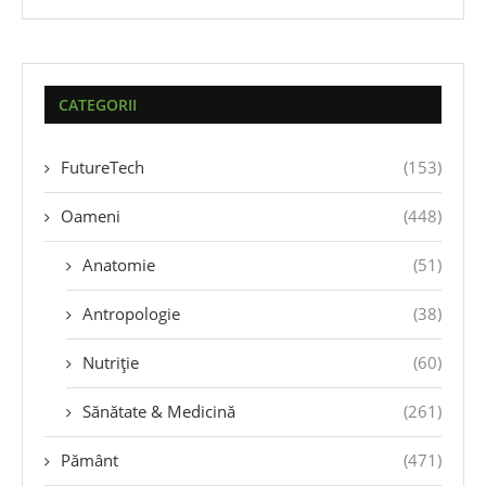
CATEGORII
FutureTech
(153)
Oameni
(448)
Anatomie
(51)
Antropologie
(38)
Nutriție
(60)
Sănătate & Medicină
(261)
Pământ
(471)