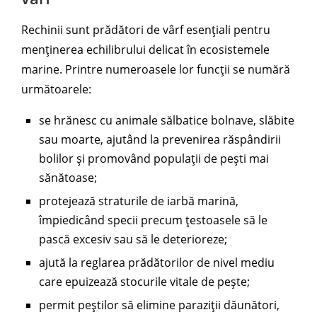
Rechinii sunt prădători de vârf esențiali pentru
menținerea echilibrului delicat în ecosistemele
marine. Printre numeroasele lor funcții se numără
următoarele:
se hrănesc cu animale sălbatice bolnave, slăbite
sau moarte, ajutând la prevenirea răspândirii
bolilor și promovând populații de pești mai
sănătoase;
protejează straturile de iarbă marină,
împiedicând specii precum țestoasele să le
pască excesiv sau să le deterioreze;
ajută la reglarea prădătorilor de nivel mediu
care epuizează stocurile vitale de pește;
permit peștilor să elimine paraziții dăunători,