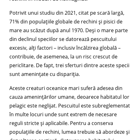
Potrivit unui studiu din 2021, citat pe scară largă,
71% din populațiile globale de rechini și pisici de
mare au scăzut după anul 1970. Deși o mare parte
din declinul speciilor se datorează pescuitului
excesiv, alți factori – inclusiv încălzirea globală –
contribuie, de asemenea, la un risc crescut de
periclitare. De fapt, trei sferturi dintre aceste specii
sunt amenințate cu dispariția.
Aceste creaturi oceanice mari suferă adesea din
cauza amenințărilor umane, deoarece habitatul lor
pelagic este neglijat. Pescuitul este subreglementat
în multe locuri unde sunt extrem de necesare
reguli stricte și aplicabile. Pentru a conserva
populațiile de rechini, lumea trebuie să abordeze și