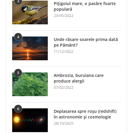
3
Pițigoiul mare, o pasăre foarte
populară
23/05/2022
4
Unde răsare soarele prima dată
pe Pământ?
11/12/2022
5
Ambrozia, buruiana care
produce alergii
07/02/2022
6
Deplasarea spre roșu (redshift)
în astronomie și cosmologie
28/10/2025