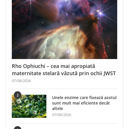
Rho Ophiuchi – cea mai apropiată
maternitate stelară văzută prin ochii JWST
07/08/2026
2
Unele enzime care fixează azotul
sunt mult mai eficiente decât
altele
07/08/2026