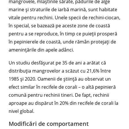
mangrovele, mlaștinile sărate, pădurile de alge
marine și straturile de iarbă marină, sunt habitate
vitale pentru rechini. Unele specii de rechini-ciocan,
în special, se bazează pe aceste zone de coastă
pentru a se reproduce, în timp ce puieții prosperă
în pepinierele de coastă, unde rămân protejați de
amenințările din apele adânci.
Un studiu desfășurat pe 35 de ani a arătat că
distribuția mangrovelor a scăzut cu 21,6% între
1985 și 2020. Oamenii de știință au observat un
efect similar în recifele de corali – o altă pepinieră
comună pentru rechinii tineri. De fapt, rechinii
aproape au dispărut în 20% din recifele de corali la
nivel global.
Modificări de comportament