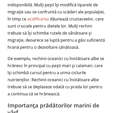
indisponibilă. Mulți pești își modifică tiparele de
migrație sau se confruntă cu scăderi ale populației,
în timp ce
acidificarea
dăunează crustaceelor, care
sunt cruciale pentru dietele lor. Mulți rechini
trebuie să își schimbe rutele de vânătoare și
migrație, deoarece se luptă pentru a găsi suficientă
hrană pentru o dezvoltare sănătoasă.
De exemplu, rechinii oceanici cu înotătoare albe se
hrănesc în principal cu pești mari și calamari, care
își schimbă cursul pentru a urma ciclurile
nutrienților. Rechinii oceanici cu înotătoare albe
trebuie să se deplaseze odată cu prada lor pentru
a continua să se hrănească.
Importanța prădătorilor marini de
vârf