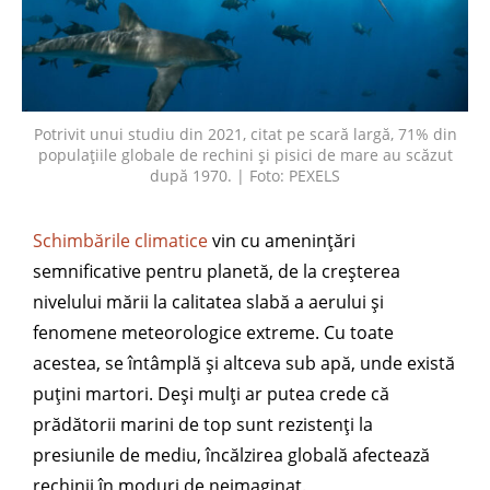
Potrivit unui studiu din 2021, citat pe scară largă, 71% din
populațiile globale de rechini și pisici de mare au scăzut
după 1970. | Foto: PEXELS
Schimbările climatice
vin cu amenințări
semnificative pentru planetă, de la creșterea
nivelului mării la calitatea slabă a aerului și
fenomene meteorologice extreme. Cu toate
acestea, se întâmplă și altceva sub apă, unde există
puțini martori. Deși mulți ar putea crede că
prădătorii marini de top sunt rezistenți la
presiunile de mediu, încălzirea globală afectează
rechinii în moduri de neimaginat.