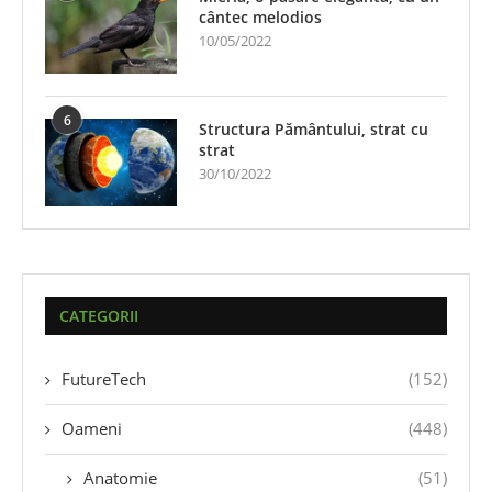
cântec melodios
10/05/2022
6
Structura Pământului, strat cu
strat
30/10/2022
CATEGORII
FutureTech
(152)
Oameni
(448)
Anatomie
(51)