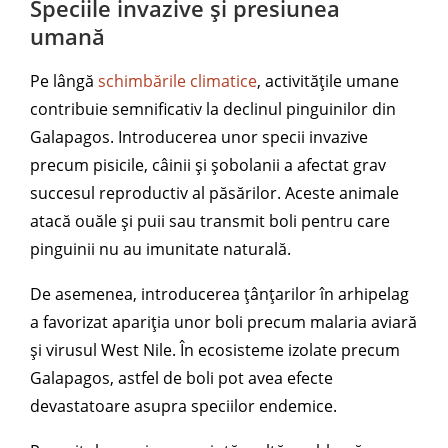
Speciile invazive și presiunea
umană
Pe lângă
schimbările climatice
, activitățile umane
contribuie semnificativ la declinul pinguinilor din
Galapagos. Introducerea unor specii invazive
precum pisicile, câinii și șobolanii a afectat grav
succesul reproductiv al păsărilor. Aceste animale
atacă ouăle și puii sau transmit boli pentru care
pinguinii nu au imunitate naturală.
De asemenea, introducerea țânțarilor în arhipelag
a favorizat apariția unor boli precum malaria aviară
și virusul West Nile. În ecosisteme izolate precum
Galapagos, astfel de boli pot avea efecte
devastatoare asupra speciilor endemice.