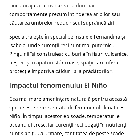
ciocului ajută la disiparea căldurii, iar
comportamente precum întinderea aripilor sau
căutarea umbrelor reduc riscul supraîncălzirii.
Specia trăiește în special pe insulele Fernandina și
Isabela, unde curenții reci sunt mai puternici.
Pinguinii își construiesc cuiburile în fisuri vulcanice,
peșteri și crăpături stâncoase, spații care oferă
protecție împotriva căldurii și a prădătorilor.
Impactul fenomenului El Niño
Cea mai mare amenințare naturală pentru această
specie este reprezentată de fenomenul climatic El
Niño. În timpul acestor episoade, temperaturile
oceanului cresc, iar curenții reci bogați în nutrienți
sunt slăbiți. Ca urmare, cantitatea de pește scade