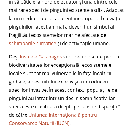
în sălbăticie la nord de ecuator și una dintre cele
mai rare specii de pinguini existente astăzi. Adaptat
la un mediu tropical aparent incompatibil cu viața
pinguinilor, acest animal a devenit un simbol al
fragilității ecosistemelor marine afectate de
schimbările climatice
și de activitățile umane.
Deși
Insulele Galapagos
sunt recunoscute pentru
biodiversitatea lor excepțională, ecosistemele
locale sunt tot mai vulnerabile în fața încălzirii
globale, a pescuitului excesiv și a introducerii
speciilor invazive. În acest context, populațiile de
pinguini au intrat într-un declin semnificativ, iar
specia este clasificată drept „pe cale de dispariție”
de către
Uniunea Internațională pentru
Conservarea Naturii (IUCN)
.