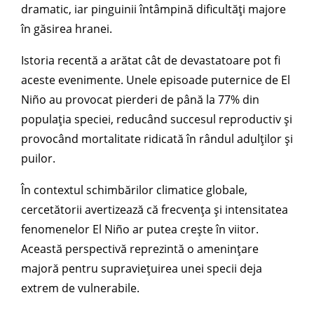
dramatic, iar pinguinii întâmpină dificultăți majore
în găsirea hranei.
Istoria recentă a arătat cât de devastatoare pot fi
aceste evenimente. Unele episoade puternice de El
Niño au provocat pierderi de până la 77% din
populația speciei, reducând succesul reproductiv și
provocând mortalitate ridicată în rândul adulților și
puilor.
În contextul schimbărilor climatice globale,
cercetătorii avertizează că frecvența și intensitatea
fenomenelor El Niño ar putea crește în viitor.
Această perspectivă reprezintă o amenințare
majoră pentru supraviețuirea unei specii deja
extrem de vulnerabile.