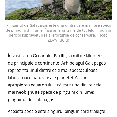
Pinguinul de Galapagos este una dintre cele mai rare specii
de pinguini din lume. Însă amenințările de tot felul îi pun în
pericol supraviețuirea și eforturile de conservare. | Foto:
ZEVY/FLICKR
În vastitatea Oceanului Pacific, la mii de kilometri
de principalele continente, Arhipelagul Galapagos
reprezintă unul dintre cele mai spectaculoase
laboratoare naturale ale planetei. Aici, în
apropierea ecuatorului, trăiește una dintre cele
mai neobișnuite specii de pinguini din lume:
pinguinul de Galapagos.
Această specie este singurul pinguin care trăiește