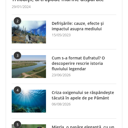
29/01/2024
2
Defrișările: cauze, efecte și
impactul asupra mediului
15/05/2023
3
Cum s-a format Eufratul? O
descoperire rescrie istoria
fluviului legendar
23/06/2026
4
Criza oxigenului se răspândește
tăcută în apele de pe Pământ
06/08/2026
5
Mierla, o pasăre elegantă, cu un