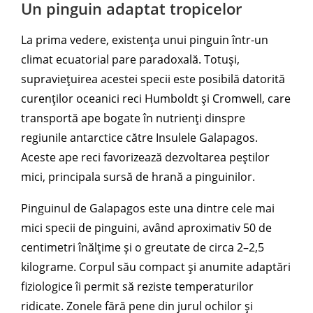
Un pinguin adaptat tropicelor
La prima vedere, existența unui pinguin într-un
climat ecuatorial pare paradoxală. Totuși,
supraviețuirea acestei specii este posibilă datorită
curenților oceanici reci Humboldt și Cromwell, care
transportă ape bogate în nutrienți dinspre
regiunile antarctice către Insulele Galapagos.
Aceste ape reci favorizează dezvoltarea peștilor
mici, principala sursă de hrană a pinguinilor.
Pinguinul de Galapagos este una dintre cele mai
mici specii de pinguini, având aproximativ 50 de
centimetri înălțime și o greutate de circa 2–2,5
kilograme. Corpul său compact și anumite adaptări
fiziologice îi permit să reziste temperaturilor
ridicate. Zonele fără pene din jurul ochilor și