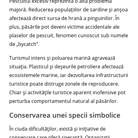
Pescuitul excesiv reprezintă o altă problemă
majoră. Reducerea populațiilor de sardine și anșoa
afectează direct sursa de hrană a pinguinilor. În
plus, păsările pot deveni victime accidentale ale
plaselor de pescuit, fenomen cunoscut sub numele
de „bycatch”.
Turismul intens și poluarea marină agravează
situația. Plasticul și deșeurile petroliere afectează
ecosistemele marine, iar dezvoltarea infrastructurii
turistice poate distruge zonele de reproducere.
Chiar și activitățile turistice aparent inofensive pot
perturba comportamentul natural al păsărilor.
Conservarea unei specii simbolice
În ciuda dificultăților, există și inițiative de
conservare care oferă speranță. Organizații