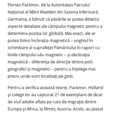
Florian Packmor, de la Autoritatea Parcului
Național al Mării Wadden din Saxona Inferioară,
Germania, a bănuit că păsările ar putea detecta
aspecte detaliate ale câmpului magnetic pentru a
determina poziția lor globală. Mai exact, ele ar
putea folosi înclinația magnetică – unghiul în
schimbare al suprafeței Pământului în raport cu
liniile câmpului său magnetic – și declinația
magnetică – diferența de direcție dintre polii
geografici și magnetici – pentru a înțelege mai
precis unde sunt localizați pe glob.
Pentru a verifica această teorie, Packmor, Holland
și colegii lor au capturat 21 de exemplare de lăcar
de stuf adulte aflate pe ruta de migrație dintre
Europa și Africa, la Illmitz, Austria. Acolo, au plasat