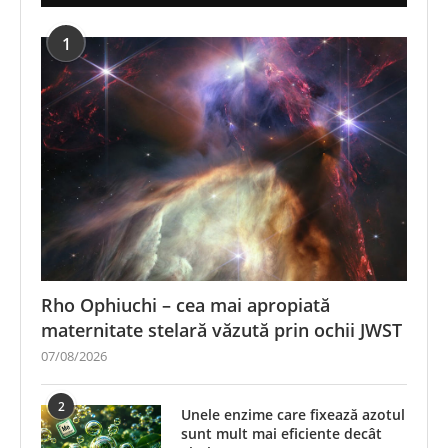
1
Rho Ophiuchi – cea mai apropiată
maternitate stelară văzută prin ochii JWST
07/08/2026
2
Unele enzime care fixează azotul
sunt mult mai eficiente decât