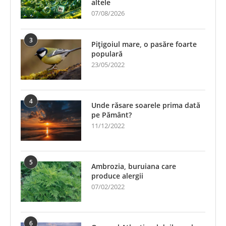
altele
07/08/2026
3
Pițigoiul mare, o pasăre foarte
populară
23/05/2022
4
Unde răsare soarele prima dată
pe Pământ?
11/12/2022
5
Ambrozia, buruiana care
produce alergii
07/02/2022
6