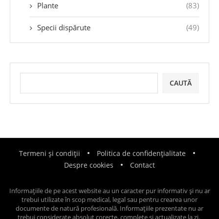
Plante
(83)
Specii dispărute
(49)
CAUTĂ
Termeni și condiții
Politica de confidențialitate
Despre cookies
Contact
Informațiile de pe acest website au un caracter pur informativ și nu ar
trebui utilizate în scop medical, legal sau pentru crearea unor
documente de natură profesională. Informațiile prezentate nu ar
trebui considerate absolut corecte, complete și actualizate la zi.