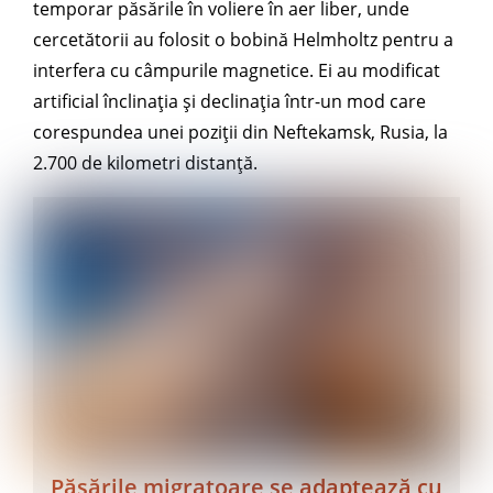
temporar păsările în voliere în aer liber, unde
cercetătorii au folosit o bobină Helmholtz pentru a
interfera cu câmpurile magnetice. Ei au modificat
artificial înclinația și declinația într-un mod care
corespundea unei poziții din Neftekamsk, Rusia, la
2.700 de kilometri distanță.
Păsările migratoare se adaptează cu