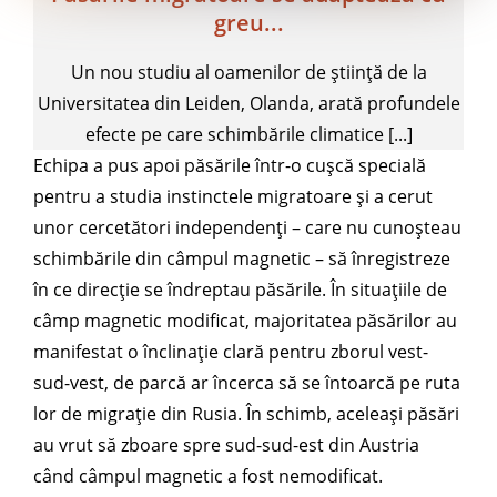
greu...
Un nou studiu al oamenilor de știință de la
Universitatea din Leiden, Olanda, arată profundele
efecte pe care schimbările climatice [...]
Echipa a pus apoi păsările într-o cușcă specială
pentru a studia instinctele migratoare și a cerut
unor cercetători independenți – care nu cunoșteau
schimbările din câmpul magnetic – să înregistreze
în ce direcție se îndreptau păsările. În situațiile de
câmp magnetic modificat, majoritatea păsărilor au
manifestat o înclinație clară pentru zborul vest-
sud-vest, de parcă ar încerca să se întoarcă pe ruta
lor de migrație din Rusia. În schimb, aceleași păsări
au vrut să zboare spre sud-sud-est din Austria
când câmpul magnetic a fost nemodificat.