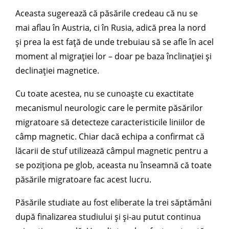
Aceasta sugerează că păsările credeau că nu se
mai aflau în Austria, ci în Rusia, adică prea la nord
și prea la est față de unde trebuiau să se afle în acel
moment al migrației lor – doar pe baza înclinației și
declinației magnetice.
Cu toate acestea, nu se cunoaște cu exactitate
mecanismul neurologic care le permite păsărilor
migratoare să detecteze caracteristicile liniilor de
câmp magnetic. Chiar dacă echipa a confirmat că
lăcarii de stuf utilizează câmpul magnetic pentru a
se poziționa pe glob, aceasta nu înseamnă că toate
păsările migratoare fac acest lucru.
Păsările studiate au fost eliberate la trei săptămâni
după finalizarea studiului și și-au putut continua