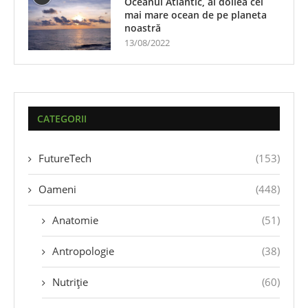
Oceanul Atlantic, al doilea cel
mai mare ocean de pe planeta
noastră
13/08/2022
CATEGORII
FutureTech
(153)
Oameni
(448)
Anatomie
(51)
Antropologie
(38)
Nutriție
(60)