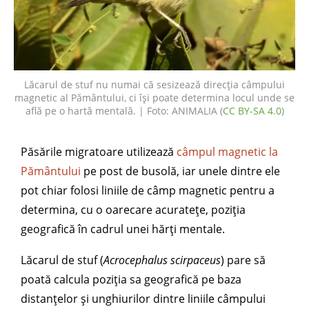
Lăcarul de stuf nu numai că sesizează direcția câmpului
magnetic al Pământului, ci își poate determina locul unde se
află pe o hartă mentală. | Foto: ANIMALIA (
CC BY-SA 4.0
)
Păsările migratoare utilizează
câmpul magnetic la
Pământului
pe post de busolă, iar unele dintre ele
pot chiar folosi liniile de câmp magnetic pentru a
determina, cu o oarecare acuratețe, poziția
geografică în cadrul unei hărți mentale.
Lăcarul de stuf (
Acrocephalus scirpaceus
) pare să
poată calcula poziția sa geografică pe baza
distanțelor și unghiurilor dintre liniile câmpului