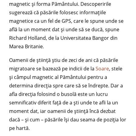
magnetic și forma Pământului. Descoperirile
sugerează că păsările folosesc informațiile
magnetice ca un fel de GPS, care le spune unde se
află la un moment dat și unde să se ducă, spune
Richard Holland, de la Universitatea Bangor din
Marea Britanie.
Oamenii de știință știu de zeci de ani că păsările
migratoare se bazează pe indicii de la
Soare
, stele
și câmpul magnetic al Pământului pentru a
determina direcția spre care să se îndrepte. Dar a
afla direcția folosind o busolă este un lucru
semnificativ diferit față de a ști unde te afli la un
moment dat, iar oamenii de știință încă dezbat
dacă – și cum – păsările își dau seama de poziția lor
pe hartă.