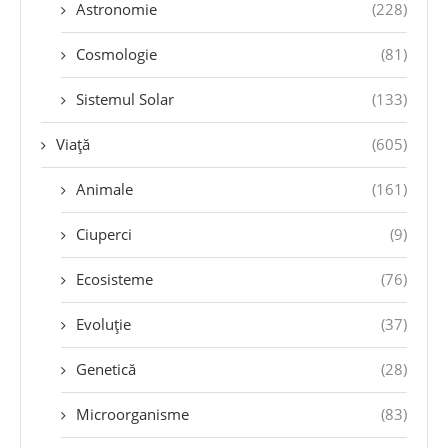
Astronomie
(228)
Cosmologie
(81)
Sistemul Solar
(133)
Viață
(605)
Animale
(161)
Ciuperci
(9)
Ecosisteme
(76)
Evoluție
(37)
Genetică
(28)
Microorganisme
(83)