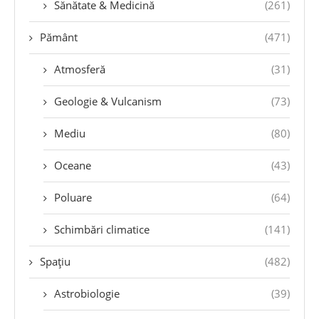
Sănătate & Medicină
(261)
Pământ
(471)
Atmosferă
(31)
Geologie & Vulcanism
(73)
Mediu
(80)
Oceane
(43)
Poluare
(64)
Schimbări climatice
(141)
Spațiu
(482)
Astrobiologie
(39)