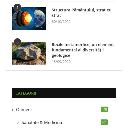
5
Structura Pământului, strat cu
strat
30/10/2022
6
Rocile metamorfice, un element
fundamental al diversității
geologice
13/09/2025
CATEGORII
Oameni
448
Sănătate & Medicină
261