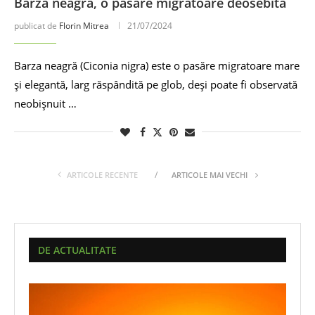
Barza neagră, o pasăre migratoare deosebită
publicat de
Florin Mitrea
21/07/2024
Barza neagră (Ciconia nigra) este o pasăre migratoare mare
și elegantă, larg răspândită pe glob, deși poate fi observată
neobișnuit …
ARTICOLE RECENTE
ARTICOLE MAI VECHI
DE ACTUALITATE