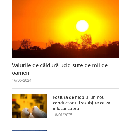
Valurile de căldură ucid sute de mii de
oameni
16/06/2024
Fosfura de niobiu, un nou
conductor ultrasubțire ce va
înlocui cuprul
18/01/2025