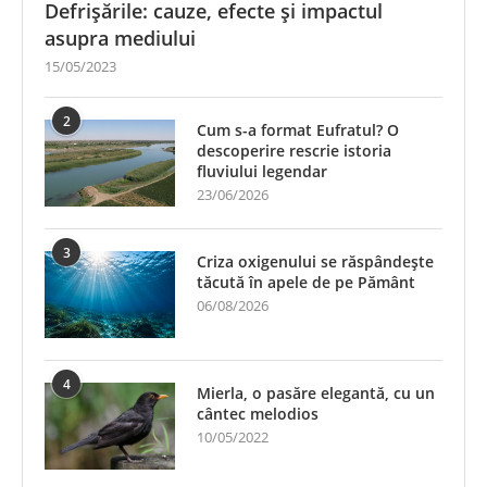
Defrișările: cauze, efecte și impactul
asupra mediului
15/05/2023
2
Cum s-a format Eufratul? O
descoperire rescrie istoria
fluviului legendar
23/06/2026
3
Criza oxigenului se răspândește
tăcută în apele de pe Pământ
06/08/2026
4
Mierla, o pasăre elegantă, cu un
cântec melodios
10/05/2022