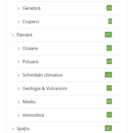
Genetică
28
Ciuperci
9
Pământ
471
Oceane
43
Poluare
64
Schimbări climatice
141
Geologie & Vulcanism
73
Mediu
80
Atmosferă
31
Spațiu
481