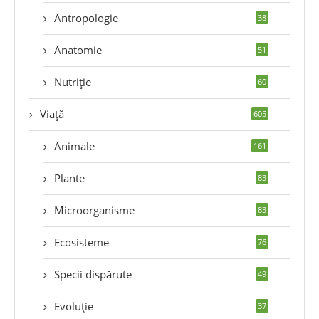
Antropologie
38
Anatomie
51
Nutriție
60
Viață
605
Animale
161
Plante
83
Microorganisme
83
Ecosisteme
76
Specii dispărute
49
Evoluție
37