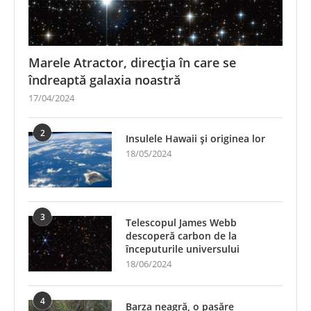
Marele Atractor, direcția în care se
îndreaptă galaxia noastră
17/04/2024
2
Insulele Hawaii și originea lor
18/05/2024
3
Telescopul James Webb
descoperă carbon de la
începuturile universului
18/06/2024
4
Barza neagră, o pasăre