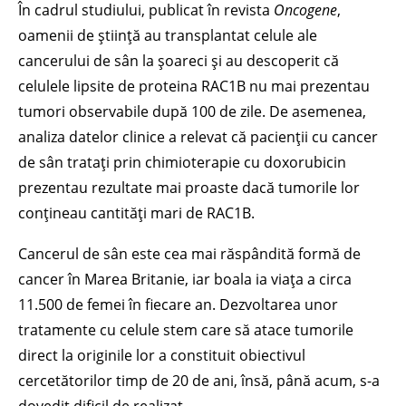
În cadrul studiului, publicat în revista
Oncogene
,
oamenii de știință au transplantat celule ale
cancerului de sân la șoareci și au descoperit că
celulele lipsite de proteina RAC1B nu mai prezentau
tumori observabile după 100 de zile. De asemenea,
analiza datelor clinice a relevat că pacienții cu cancer
de sân tratați prin chimioterapie cu doxorubicin
prezentau rezultate mai proaste dacă tumorile lor
conțineau cantități mari de RAC1B.
Cancerul de sân este cea mai răspândită formă de
cancer în Marea Britanie, iar boala ia viața a circa
11.500 de femei în fiecare an. Dezvoltarea unor
tratamente cu celule stem care să atace tumorile
direct la originile lor a constituit obiectivul
cercetătorilor timp de 20 de ani, însă, până acum, s-a