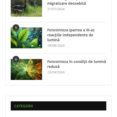
migratoare deosebită
21/07/2024
5
Fotosinteza (partea a III-a):
reacțiile independente de
lumină
18/08/2024
6
Fotosinteza în condiții de lumină
redusă
23/09/2024
CATEGORII