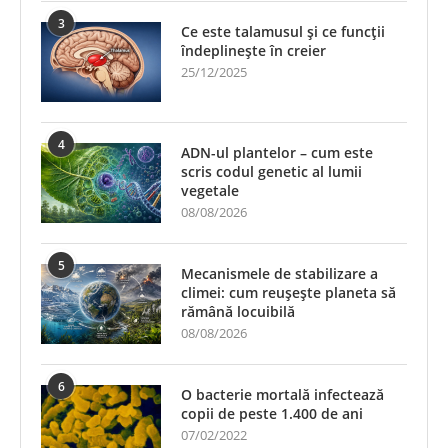
3
Ce este talamusul și ce funcții
îndeplinește în creier
25/12/2025
4
ADN-ul plantelor – cum este
scris codul genetic al lumii
vegetale
08/08/2026
5
Mecanismele de stabilizare a
climei: cum reușește planeta să
rămână locuibilă
08/08/2026
6
O bacterie mortală infectează
copii de peste 1.400 de ani
07/02/2022