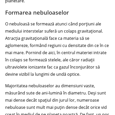
planetare.
Formarea nebuloaselor
O nebuloasă se formează atunci când porțiuni ale
mediului interstelar suferă un colaps gravitațional.
Atracția gravitațională face ca materia să se
aglomereze, formând regiuni cu densitate din ce în ce
mai mare. Pornind de aici, în centrul materiei intrate
în colaps se formează stelele, ale căror radiații
ultraviolete ionizante fac ca gazul înconjurător să
devine vizibil la lungimi de undă optice.
Majoritatea nebuloaselor au dimensiuni vaste,
măsurând sute de ani-lumină în diametru. Deși sunt
mai dense decât spațiul din jurul lor, numeroase
nebuloase sunt mult mai puțin dense decât orice vid
creat în mediul de pe planeta noastră. De fapt, un nor