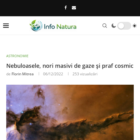
ASTRONOMIE
Nebuloasele, nori masivi de gaze și praf cosmic
de
Florin Mitrea
06/12/2022
253
vizualizări