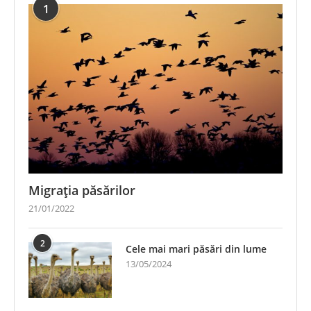
1
Migrația păsărilor
21/01/2022
2
Cele mai mari păsări din lume
13/05/2024