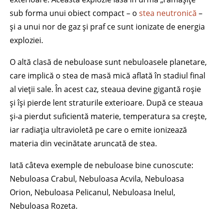
sub forma unui obiect compact – o
stea neutronică
–
și a unui nor de gaz și praf ce sunt ionizate de energia
exploziei.
O altă clasă de nebuloase sunt nebuloasele planetare,
care implică o stea de masă mică aflată în stadiul final
al vieții sale. În acest caz, steaua devine gigantă roșie
și își pierde lent straturile exterioare. După ce steaua
și-a pierdut suficientă materie, temperatura sa crește,
iar radiația ultravioletă pe care o emite ionizează
materia din vecinătate aruncată de stea.
Iată câteva exemple de nebuloase bine cunoscute:
Nebuloasa Crabul, Nebuloasa Acvila, Nebuloasa
Orion, Nebuloasa Pelicanul, Nebuloasa Inelul,
Nebuloasa Rozeta.