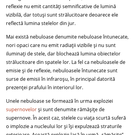
reflexie nu emit cantități semnificative de lumină
vizibilă, dar totuși sunt strălucitoare deoarece ele
reflectă lumina stelelor din jur.
Mai există nebuloase denumite nebuloase întunecate,
nori opaci care nu emit radiații vizibile și nu sunt
iluminați de stele, dar blochează lumina obiectelor
strălucitoare din spatele lor. La fel ca nebuloasele de
emisie și de reflexie, nebuloasele întunecate sunt
surse de emisii în infraroșu, în principal datorită
prezenței prafului în interiorul lor.
Unele nebuloase se formează în urma exploziei
supernovelor
și sunt denumite rămășițe de
supernove. În acest caz, stelele cu viața scurtă suferă
o implozie a nucleului lor și își expulzează straturile
exterioare. Această explozie lasă în urmă „rămășițe”