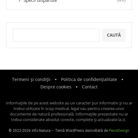
Specii dispărute
(49)
CAUTĂ
Termeni și condiții
Politica de confidențialitate
Despre cookies
Contact
Informațiile de pe acest website au un caracter pur informativ și nu ar
trebui utilizate în scop medical, legal sau pentru crearea unor
documente de natură profesională. Informațiile prezentate nu ar
trebui considerate absolut corecte, complete și actualizate la zi.
© 2022-2026 Info Natura – Temă WordPress dezvoltată de
PenciDesign