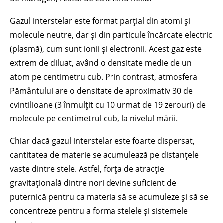
Gazul interstelar este format parțial din atomi și
molecule neutre, dar și din particule încărcate electric
(plasmă), cum sunt ionii și electronii. Acest gaz este
extrem de diluat, având o densitate medie de un
atom pe centimetru cub. Prin contrast, atmosfera
Pământului are o densitate de aproximativ 30 de
cvintilioane (3 înmulțit cu 10 urmat de 19 zerouri) de
molecule pe centimetrul cub, la nivelul mării.
Chiar dacă gazul interstelar este foarte dispersat,
cantitatea de materie se acumulează pe distanțele
vaste dintre stele. Astfel, forța de atracție
gravitațională dintre nori devine suficient de
puternică pentru ca materia să se acumuleze și să se
concentreze pentru a forma stelele și sistemele