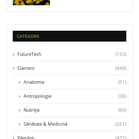
CATEGORII
FutureTech
(153)
Oameni
(448)
Anatomie
(51)
Antropologie
(38)
Nutriție
(60)
Sănătate & Medicină
(261)
Pământ
(472)