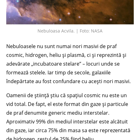
Nebuloasa Acvila. | Foto: NASA
Nebuloasele nu sunt numai nori masivi de praf
cosmic, hidrogen, heliu și plasmă, ci și reprezintă și
adevărate „incubatoare stelare” – locuri unde se
formează stelele. Iar timp de secole, galaxiile
îndepărtate au fost confundare cu acești nori masivi.
Oamenii de știință știu că spațiul cosmic nu este un
vid total. De fapt, el este format din gaze și particule
de praf denumite generic mediu interstelar.
Aproximativ 99% din mediul interstelar este alcătuit
din gaze, iar circa 75% din masa sa este reprezentată
de hidrogen, restul de 25% fiind heliu.