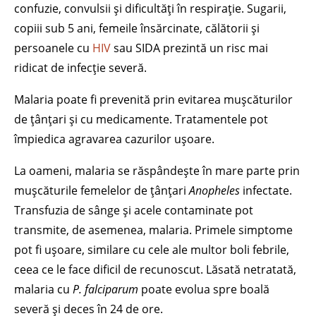
confuzie, convulsii și dificultăți în respirație. Sugarii,
copiii sub 5 ani, femeile însărcinate, călătorii și
persoanele cu
HIV
sau SIDA prezintă un risc mai
ridicat de infecție severă.
Malaria poate fi prevenită prin evitarea mușcăturilor
de țânțari și cu medicamente. Tratamentele pot
împiedica agravarea cazurilor ușoare.
La oameni, malaria se răspândește în mare parte prin
mușcăturile femelelor de țânțari
Anopheles
infectate.
Transfuzia de sânge și acele contaminate pot
transmite, de asemenea, malaria. Primele simptome
pot fi ușoare, similare cu cele ale multor boli febrile,
ceea ce le face dificil de recunoscut. Lăsată netratată,
malaria cu
P. falciparum
poate evolua spre boală
severă și deces în 24 de ore.