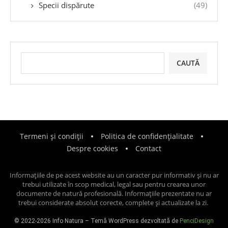
Specii dispărute
(49)
CAUTĂ
Termeni și condiții
Politica de confidențialitate
Despre cookies
Contact
Informațiile de pe acest website au un caracter pur informativ și nu ar
trebui utilizate în scop medical, legal sau pentru crearea unor
documente de natură profesională. Informațiile prezentate nu ar
trebui considerate absolut corecte, complete și actualizate la zi.
© 2022-2026 Info Natura – Temă WordPress dezvoltată de
PenciDesign