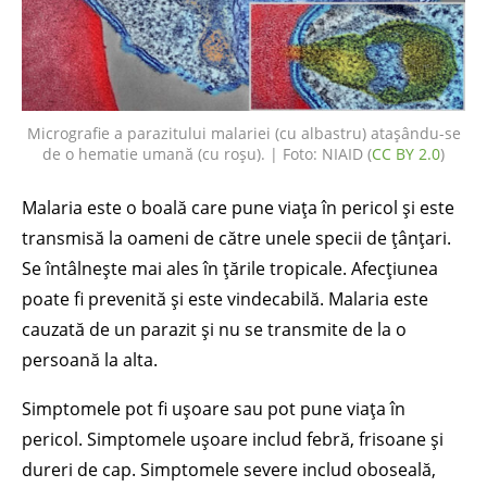
Micrografie a parazitului malariei (cu albastru) atașându-se
de o hematie umană (cu roșu). | Foto: NIAID (
CC BY 2.0
)
Malaria este o boală care pune viața în pericol și este
transmisă la oameni de către unele specii de țânțari.
Se întâlnește mai ales în țările tropicale. Afecțiunea
poate fi prevenită și este vindecabilă. Malaria este
cauzată de un parazit și nu se transmite de la o
persoană la alta.
Simptomele pot fi ușoare sau pot pune viața în
pericol. Simptomele ușoare includ febră, frisoane și
dureri de cap. Simptomele severe includ oboseală,