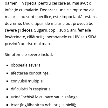
oameni, în special pentru cei care au mai avut o
infecție cu malarie. Deoarece unele simptome ale
malariei nu sunt specifice, este importantă testarea
devreme. Unele tipuri de malarie pot provoca boli
severe și deces. Sugarii, copiii sub 5 ani, femeile
însărcinate, călătorii și persoanele cu HIV sau SIDA
prezintă un risc mai mare.
Simptomele severe includ:
oboseală severă;
afectarea cunoștinței;
convulsii multiple;
dificultăți în respirație;
urină închisă la culoare sau cu sânge;
icter (îngălbenirea ochilor și a pielii);