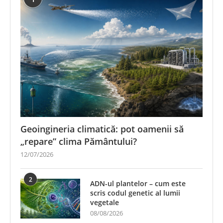
Geoingineria climatică: pot oamenii să
„repare” clima Pământului?
12/07/2026
2
ADN-ul plantelor – cum este
scris codul genetic al lumii
vegetale
08/08/2026