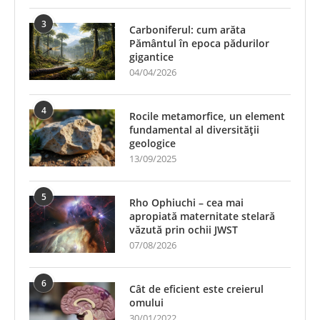
3
Carboniferul: cum arăta
Pământul în epoca pădurilor
gigantice
04/04/2026
4
Rocile metamorfice, un element
fundamental al diversității
geologice
13/09/2025
5
Rho Ophiuchi – cea mai
apropiată maternitate stelară
văzută prin ochii JWST
07/08/2026
6
Cât de eficient este creierul
omului
30/01/2022