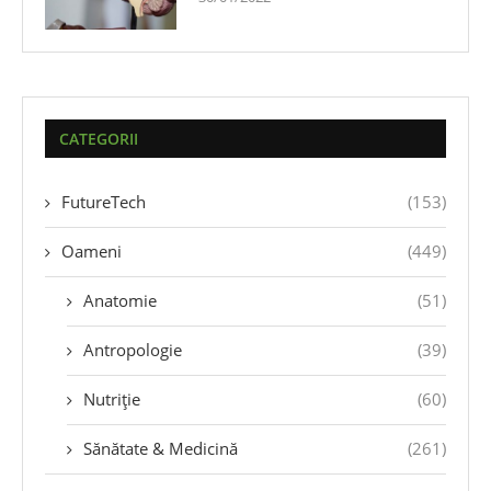
CATEGORII
FutureTech
(153)
Oameni
(449)
Anatomie
(51)
Antropologie
(39)
Nutriție
(60)
Sănătate & Medicină
(261)