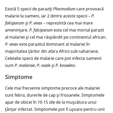
Există 5 specii de paraziți
Plasmodium
care provoacă
malarie la oameni, iar 2 dintre aceste specii –
P.
falciparum
și
P. vivax
– reprezintă cea mai mare
amenințare.
P. falciparum
este cel mai mortal parazit
al malariei și cel mai răspândit pe continentul african.
P. vivax
este parazitul dominant al malariei în
majoritatea țărilor din afara Africii sub-sahariane.
Celelalte specii de malarie care pot infecta oamenii
sunt
P. malariae
,
P. ovale
și
P. knowlesi
.
Simptome
Cele mai frecvente simptome precoce ale malariei
sunt febra, durerile de cap și frisoanele. Simptomele
apar de obicei în 10-15 zile de la mușcătura unui
țânțar infectat. Simptomele pot fi ușoare pentru unii