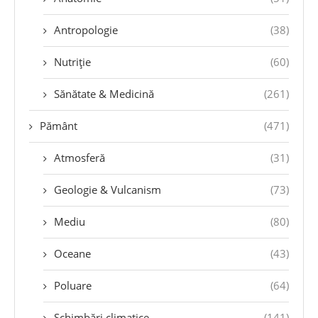
Antropologie
(38)
Nutriție
(60)
Sănătate & Medicină
(261)
Pământ
(471)
Atmosferă
(31)
Geologie & Vulcanism
(73)
Mediu
(80)
Oceane
(43)
Poluare
(64)
Schimbări climatice
(141)