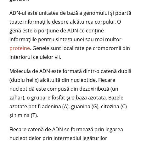
ADN-ul este unitatea de bază a genomului și poartă
toate informațiile despre alcătuirea corpului. O
genă este o porțiune de ADN ce conține
informațiile pentru sinteza unei sau mai multor
proteine
. Genele sunt localizate pe cromozomii din
interiorul celulelor vii.
Molecula de ADN este formată dintr-o catenă dublă
(dublu helix) alcătuită din nucleotide. Fiecare
nucleotidă este compusă din dezoxiriboză (un
zahar), o grupare fosfat și o bază azotată. Bazele
azotate pot fi adenina (A), guanina (G), citozina (C)
și timina (T).
Fiecare catenă de ADN se formează prin legarea
nucleotidelor prin intermediul legăturilor