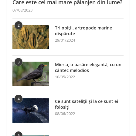
Care este cel mai mare păianjen din lume?
07/08/2023
2
Trilobiții, artropode marine
dispărute
29/01/2024
3
Mierla, o pasăre elegantă, cu un
cântec melodios
10/05/2022
4
Ce sunt sateliții și la ce sunt ei
folosiți
08/06/2022
5