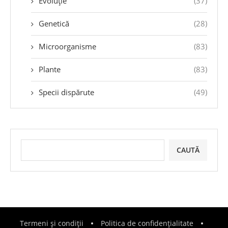
Evoluție
(37)
Genetică
(28)
Microorganisme
(83)
Plante
(83)
Specii dispărute
(49)
CAUTĂ
Termeni și condiții
Politica de confidențialitate