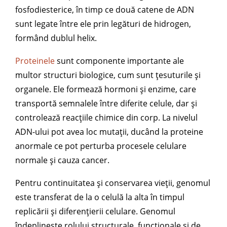
fosfodiesterice, în timp ce două catene de ADN
sunt legate între ele prin legături de hidrogen,
formând dublul helix.
Proteinele
sunt componente importante ale
multor structuri biologice, cum sunt țesuturile și
organele. Ele formează hormoni și enzime, care
transportă semnalele între diferite celule, dar și
controlează reacțiile chimice din corp. La nivelul
ADN-ului pot avea loc mutații, ducând la proteine
anormale ce pot perturba procesele celulare
normale și cauza cancer.
Pentru continuitatea și conservarea vieții, genomul
este transferat de la o celulă la alta în timpul
replicării și diferențierii celulare. Genomul
îndeplinește rolului structurale, funcționale și de