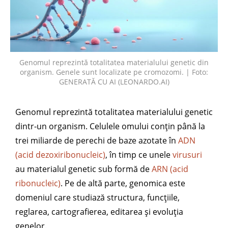
Genomul reprezintă totalitatea materialului genetic din
organism. Genele sunt localizate pe cromozomi. | Foto:
GENERATĂ CU AI (LEONARDO.AI)
Genomul reprezintă totalitatea materialului genetic
dintr-un organism. Celulele omului conțin până la
trei miliarde de perechi de baze azotate în
ADN
(acid dezoxiribonucleic)
, în timp ce unele
virusuri
au materialul genetic sub formă de
ARN (acid
ribonucleic)
. Pe de altă parte, genomica este
domeniul care studiază structura, funcțiile,
reglarea, cartografierea, editarea și evoluția
genelor.