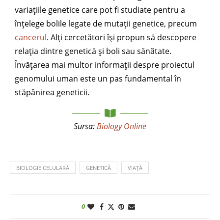
variațiile genetice care pot fi studiate pentru a
înțelege bolile legate de mutații genetice, precum
cancerul
. Alți cercetători își propun să descopere
relația dintre genetică și boli sau sănătate.
Învățarea mai multor informații despre proiectul
genomului uman este un pas fundamental în
stăpânirea geneticii.
Sursa:
Biology Online
BIOLOGIE CELULARĂ
GENETICĂ
VIAȚĂ
0