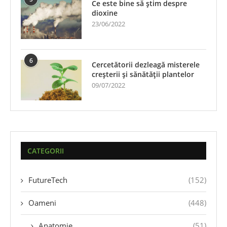
Ce este bine să știm despre
dioxine
23/06/2022
6
Cercetătorii dezleagă misterele
creșterii și sănătății plantelor
09/07/2022
CATEGORII
FutureTech
(152)
Oameni
(448)
Anatomie
(51)