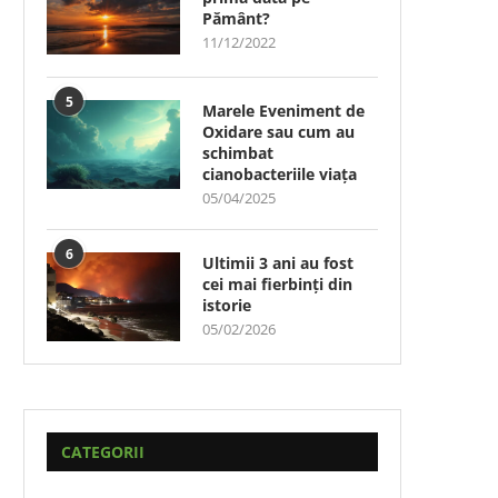
Pământ?
11/12/2022
5
Marele Eveniment de
Oxidare sau cum au
schimbat
cianobacteriile viața
05/04/2025
6
Ultimii 3 ani au fost
cei mai fierbinți din
istorie
05/02/2026
CATEGORII