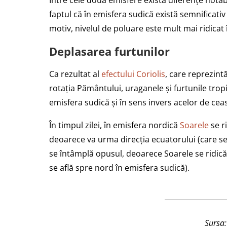
Între cele două emisfere există diferențe notab
faptul că în emisfera sudică există semnificativ
motiv, nivelul de poluare este mult mai ridicat
Deplasarea furtunilor
Ca rezultat al
efectului Coriolis
, care reprezintă
rotația Pământului, uraganele și furtunile trop
emisfera sudică și în sens invers acelor de cea
În timpul zilei, în emisfera nordică
Soarele
se r
deoarece va urma direcția ecuatorului (care se 
se întâmplă opusul, deoarece Soarele se ridică
se află spre nord în emisfera sudică).
Sursa