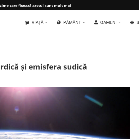
ime care fixează azotul sunt mult mai...
VIAȚĂ
PĂMÂNT
OAMENI
S
rdică și emisfera sudică