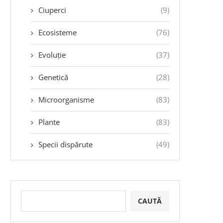
Ciuperci
(9)
Ecosisteme
(76)
Evoluție
(37)
Genetică
(28)
Microorganisme
(83)
Plante
(83)
Specii dispărute
(49)
CAUTĂ