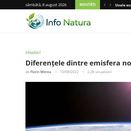
sâmbătă, 8 august 2026
NOUTĂȚI
Unele enz
PĂMÂNT
Diferențele dintre emisfera no
de
Florin Mitrea
10/08/2022
2,2K
vizualizări