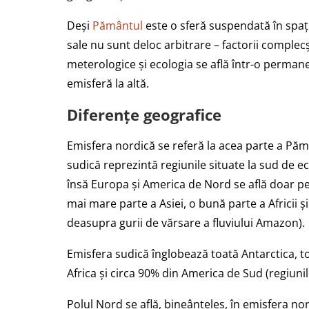
Deși
Pământul
este o sferă suspendată în spați
sale nu sunt deloc arbitrare – factorii comple
meterologice și ecologia se află într-o permane
emisferă la altă.
Diferențe geografice
Emisfera nordică se referă la acea parte a Păm
sudică reprezintă regiunile situate la sud de 
însă Europa și America de Nord se află doar pe
mai mare parte a Asiei, o bună parte a Africii
deasupra gurii de vărsare a fluviului Amazon).
Emisfera sudică înglobează toată Antarctica, to
Africa și circa 90% din America de Sud (regiuni
Polul Nord se află, bineânțeles, în emisfera nor