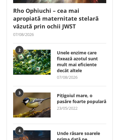
Rho Ophiuchi – cea mai
apropiată maternitate stelară
văzută prin ochii JWST
07/08/2026
2
Unele enzime care
fixează azotul sunt
mult mai eficiente
decât altele
07/08/2026
3
Pițigoiul mare, o
pasăre foarte populară
23/05/2022
4
Unde răsare soarele
prima dată pe