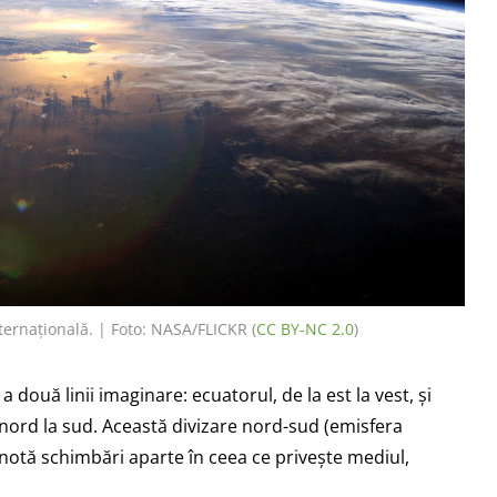
ternațională. | Foto: NASA/FLICKR (
CC BY-NC 2.0
)
 două linii imaginare: ecuatorul, de la est la vest, și
nord la sud. Această divizare nord-sud (emisfera
notă schimbări aparte în ceea ce privește mediul,