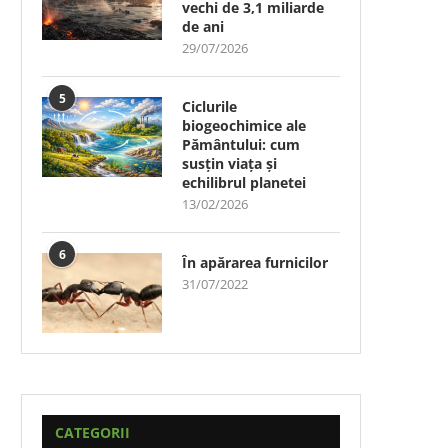
vechi de 3,1 miliarde
de ani
29/07/2026
5
Ciclurile
biogeochimice ale
Pământului: cum
susțin viața și
echilibrul planetei
13/02/2026
6
În apărarea furnicilor
31/07/2022
CATEGORII