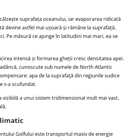
încălzește suprafața oceanului, iar evaporarea ridicată
rată devine astfel mai ușoară și rămâne la suprafață,
ci. Pe măsură ce ajunge în latitudini mai mari, ea se
ăcirea intensă și formarea gheții cresc densitatea apei.
 adâncă, cunoscute sub numele de North Atlantic
ompensare: apa de la suprafață din regiunile sudice
e s-a scufundat.
a vizibilă a unui sistem tridimensional mult mai vast,
lă.
climatic
entului Golfului este transportul masiv de energie