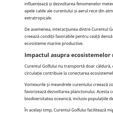
influențează și dezvoltarea fenomenelor mete
apele calde ale curentului și aerul rece din atm
extratropicale.
De asemenea, interacțiunea dintre Curentul Gol
creează condiții favorabile pentru ceață densă 
ecosisteme marine productive.
Impactul asupra ecosistemelor
Curentul Golfului nu transportă doar căldură, c
circulație contribuie la conectarea ecosistemelo
Vortexurile și meandrele curentului creează zo
favorizează dezvoltarea planctonului. Acesta co
biodiversitatea oceanică, inclusiv populațiile 
În același timp, Curentul Golfului facilitează m