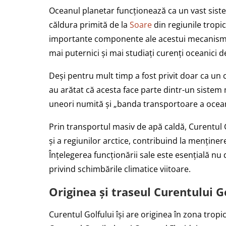
Oceanul planetar funcționează ca un vast siste
căldura primită de la
Soare
din regiunile tropic
importante componente ale acestui mecanism se
mai puternici și mai studiați curenți oceanici d
Deși pentru mult timp a fost privit doar ca un 
au arătat că acesta face parte dintr-un sistem
uneori numită și „banda transportoare a ocea
Prin transportul masiv de apă caldă, Curentul 
și a regiunilor arctice, contribuind la menținer
Înțelegerea funcționării sale este esențială nu
privind schimbările climatice viitoare.
Originea și traseul Curentului G
Curentul Golfului își are originea în zona tropi