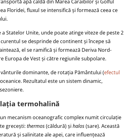
transportă apă caldă din Marea Caraibilor și Golful
 Floridei, fluxul se intensifică și formează ceea ce
lui.
 a Statelor Unite, unde poate atinge viteze de peste 2
 curentul se desprinde de continent și începe să
aintează, el se ramifică și formează Deriva Nord-
tre Europa de Vest și către regiunile subpolare.
 vânturile dominante, de rotația Pământului (
efectul
i oceanice. Rezultatul este un sistem dinamic,
 sezoniere.
culația termohalină
lă un mecanism oceanografic complex numit circulație
te grecești:
thermos
(căldură) și
halos
(sare). Această
ratură și salinitate ale apei, care influențează