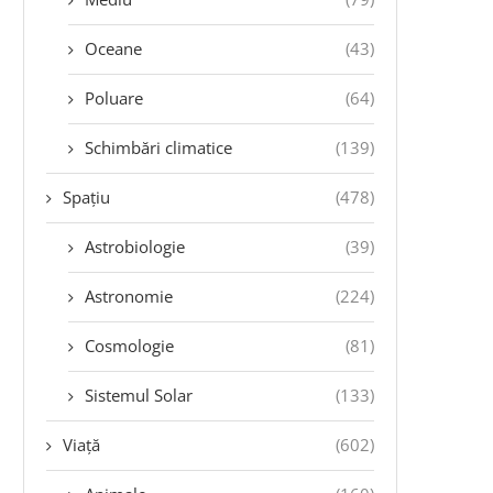
Oceane
(43)
Poluare
(64)
Schimbări climatice
(139)
Spațiu
(478)
Astrobiologie
(39)
Astronomie
(224)
Cosmologie
(81)
Sistemul Solar
(133)
Viață
(602)