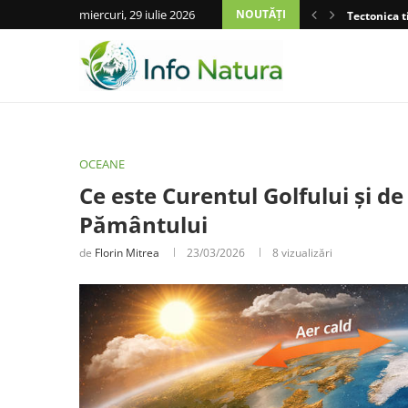
miercuri, 29 iulie 2026
NOUTĂȚI
Tectonica t
OCEANE
Ce este Curentul Golfului și de
Pământului
de
Florin Mitrea
23/03/2026
8
vizualizări