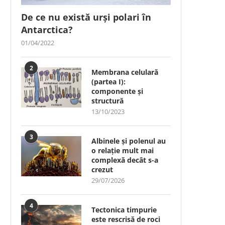
De ce nu există urși polari în
Antarctica?
01/04/2022
2
Membrana celulară
(partea I):
componente și
structură
13/10/2023
3
Albinele și polenul au
o relație mult mai
complexă decât s-a
crezut
29/07/2026
4
Tectonica timpurie
este rescrisă de roci