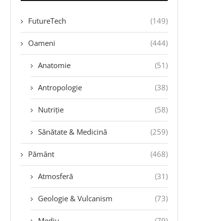
FutureTech
(149)
Oameni
(444)
Anatomie
(51)
Antropologie
(38)
Nutriție
(58)
Sănătate & Medicină
(259)
Pământ
(468)
Atmosferă
(31)
Geologie & Vulcanism
(73)
Mediu
(79)