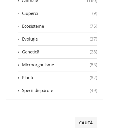
Animale
(160)
Ciuperci
(9)
Ecosisteme
(75)
Evoluție
(37)
Genetică
(28)
Microorganisme
(83)
Plante
(82)
Specii dispărute
(49)
CAUTĂ