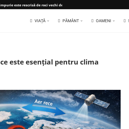
impurie este rescrisă de roci vechi de...
VIAȚĂ
PĂMÂNT
OAMENI
 ce este esențial pentru clima