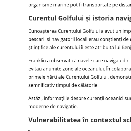
organisme marine pot fi transportate pe distan
Curentul Golfului și istoria navi
Cunoașterea Curentului Golfului a avut un impa
pescarii și navigatorii locali erau conștienți d
științifice ale curentului îi este atribuită lui Ben
Franklin a observat că navele care navigau d
evitau anumite zone ale oceanului. În colaborar
primele hărți ale Curentului Golfului, demonst
semnificativ timpul de călătorie.
Astăzi, informațiile despre curenții oceanici s
moderne de navigație.
Vulnerabilitatea în contextul s