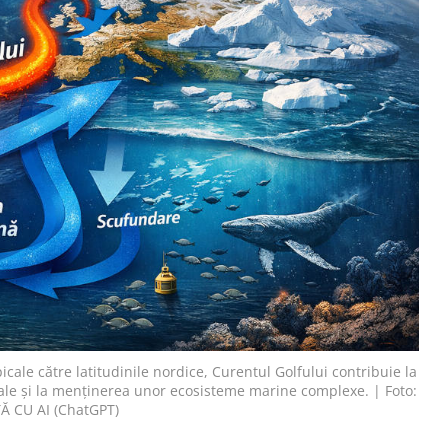
cale către latitudinile nordice, Curentul Golfului contribuie la
bale și la menținerea unor ecosisteme marine complexe. | Foto:
 CU AI (ChatGPT)