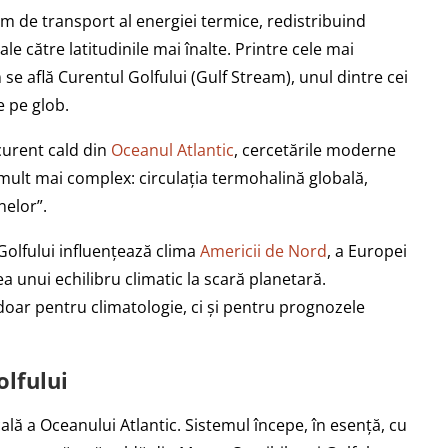
m de transport al energiei termice, redistribuind
ale către latitudinile mai înalte. Printre cele mai
 află Curentul Golfului (Gulf Stream), unul dintre cei
e pe glob.
curent cald din
Oceanul Atlantic
, cercetările moderne
 mult mai complex: circulația termohalină globală,
nelor”.
Golfului influențează clima
Americii de Nord
, a Europei
ea unui echilibru climatic la scară planetară.
 doar pentru climatologie, ci și pentru prognozele
olfului
cală a Oceanului Atlantic. Sistemul începe, în esență, cu