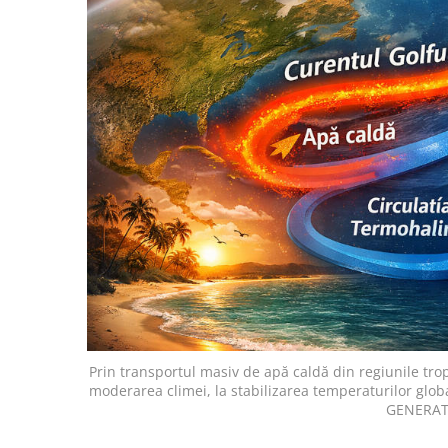
Prin transportul masiv de apă caldă din regiunile tropi
moderarea climei, la stabilizarea temperaturilor glo
GENERATĂ