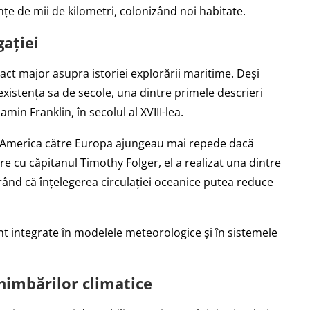
țe de mii de kilometri, colonizând noi habitate.
gației
ct major asupra istoriei explorării maritime. Deși
e existența sa de secole, una dintre primele descrieri
jamin Franklin, în secolul al XVIII-lea.
in America către Europa ajungeau mai repede dacă
e cu căpitanul Timothy Folger, el a realizat una dintre
rând că înțelegerea circulației oceanice putea reduce
unt integrate în modelele meteorologice și în sistemele
chimbărilor climatice