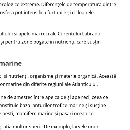
orologice extreme. Diferențele de temperatură dintre
osferă pot intensifica furtunile și cicloanele
fului și apele mai reci ale Curentului Labrador
și pentru zone bogate în nutrienți, care susțin
 marine
i și nutrienți, organisme și materie organică. Această
r marine din diferite regiuni ale Atlanticului.
ne de amestec între ape calde și ape reci, ceea ce
nstituie baza lanțurilor trofice marine și susține
de pești, mamifere marine și păsări oceanice.
igrația multor specii. De exemplu, larvele unor