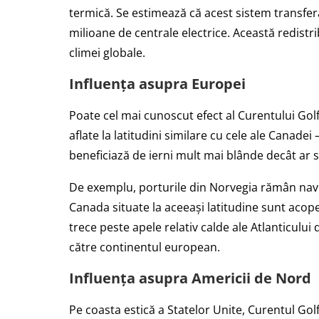
termică. Se estimează că acest sistem transfer
milioane de centrale electrice. Această redistri
climei globale.
Influența asupra Europei
Poate cel mai cunoscut efect al Curentului Gol
aflate la latitudini similare cu cele ale Canade
beneficiază de ierni mult mai blânde decât ar s
De exemplu, porturile din Norvegia rămân navig
Canada situate la aceeași latitudine sunt acop
trece peste apele relativ calde ale Atlanticului
către continentul european.
Influența asupra Americii de Nord
Pe coasta estică a Statelor Unite, Curentul Golf