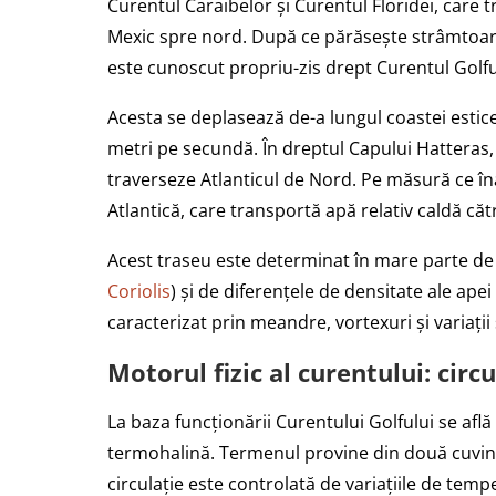
Curentul Caraibelor și Curentul Floridei, care 
Mexic spre nord. După ce părăsește strâmtoarea
este cunoscut propriu-zis drept Curentul Golfu
Acesta se deplasează de-a lungul coastei estice
metri pe secundă. În dreptul Capului Hatteras,
traverseze Atlanticul de Nord. Pe măsură ce în
Atlantică, care transportă apă relativ caldă că
Acest traseu este determinat în mare parte de
Coriolis
) și de diferențele de densitate ale ape
caracterizat prin meandre, vortexuri și variații
Motorul fizic al curentului: cir
La baza funcționării Curentului Golfului se af
termohalină. Termenul provine din două cuvin
circulație este controlată de variațiile de tempe