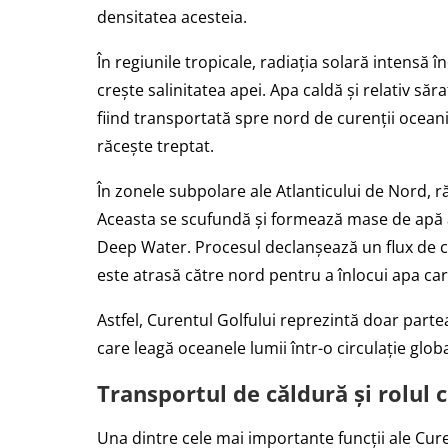
densitatea acesteia.
În regiunile tropicale, radiația solară intensă 
crește salinitatea apei. Apa caldă și relativ să
fiind transportată spre nord de curenții oceani
răcește treptat.
În zonele subpolare ale Atlanticului de Nord, r
Aceasta se scufundă și formează mase de apă
Deep Water. Procesul declanșează un flux de c
este atrasă către nord pentru a înlocui apa car
Astfel, Curentul Golfului reprezintă doar parte
care leagă oceanele lumii într-o circulație globa
Transportul de căldură și rolul 
Una dintre cele mai importante funcții ale Cur