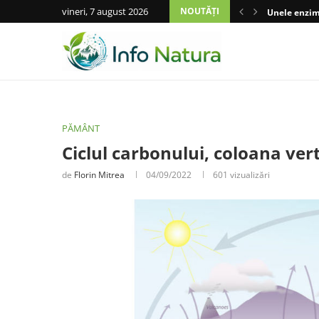
vineri, 7 august 2026
NOUTĂȚI
Unele enzime
PĂMÂNT
Ciclul carbonului, coloana ver
de
Florin Mitrea
04/09/2022
601
vizualizări