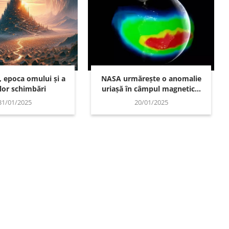
, epoca omului și a
NASA urmărește o anomalie
lor schimbări
uriașă în câmpul magnetic...
31/01/2025
20/01/2025