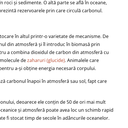
 roci și sedimente. O altă parte se află în oceane,
prezintă rezervoarele prin care circulă carbonul.
ocare în altul printr-o varietate de mecanisme. De
nul din atmosferă și îl introduc în biomasă prin
entru a combina dioxidul de carbon din atmosferă cu
a molecule de
zaharuri (glucide)
. Animalele care
entru a-și obține energia necesară corpului.
ză carbonul înapoi în atmosferă sau sol, fapt care
bonului, deoarece ele conțin de 50 de ori mai mult
oceanice și atmosferă poate avea loc un schimb rapid
te fi stocat timp de secole în adâncurile oceanelor.