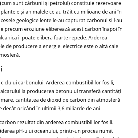
i (cum sunt cărbunii și petrolul) constituie rezervoare
plantele și animalele ce au trăit cu milioane de ani în
esele geologice lente le-au capturat carbonul și l-au
se precum eroziune eliberează acest carbon înapoi în
ulcanică îl poate elibera foarte repede. Arderea
ele de producere a energiei electrice este o altă cale
tmosferă.
i
clului carbonului. Arderea combustibililor fosili,
calcarului la producerea betonului transferă cantități
rmare, cantitatea de dioxid de carbon din atmosferă
 decât oricând în ultimii 3,6 miliarde de ani.
arbon rezultat din arderea combustibililor fosili.
ăderea pH-ului oceanului, printr-un proces numit