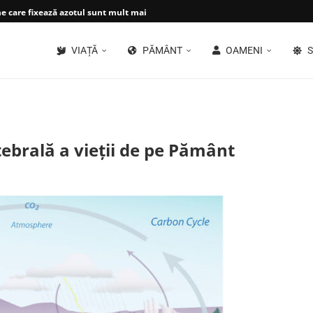
 care fixează azotul sunt mult mai...
VIAȚĂ
PĂMÂNT
OAMENI
S
tebrală a vieții de pe Pământ