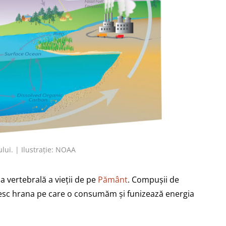
lui. | Ilustrație: NOAA
a vertebrală a vieții de pe
Pământ
. Compușii de
iesc hrana pe care o consumăm și funizează energia