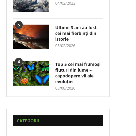
04/02/2022
5
Ultimii 3 ani au fost
cei mai fierbinți din
istorie
05/02/2026
6
Top 5 cei mai frumoși
fluturi din lume –
capodopere vii ale
evoluției
03/08/2026
CATEGORII