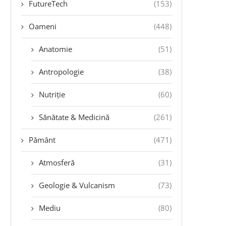
FutureTech
(153)
Oameni
(448)
Anatomie
(51)
Antropologie
(38)
Nutriție
(60)
Sănătate & Medicină
(261)
Pământ
(471)
Atmosferă
(31)
Geologie & Vulcanism
(73)
Mediu
(80)