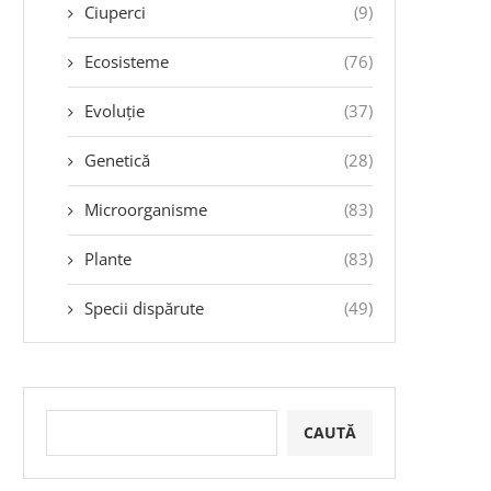
Ciuperci
(9)
Ecosisteme
(76)
Evoluție
(37)
Genetică
(28)
Microorganisme
(83)
Plante
(83)
Specii dispărute
(49)
CAUTĂ