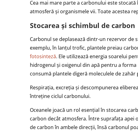
Cea mai mare parte a carbonului este stocată în
atmosferă și organismele vii. Toate acestea re
Stocarea și schimbul de carbon
Carbonul se deplasează dintr-un rezervor de st
exemplu, în lanțul trofic, plantele preiau carbo
fotosinteză
. Ele utilizează energia soarelui p
hidrogenul și oxigenul din apă pentru a form
consumă plantele digeră moleculele de zahăr p
Respirația, excreția și descompunerea eliberea
întreține ciclul carbonului.
Oceanele joacă un rol esențial în stocarea car
carbon decât atmosfera. Între suprafața apei 
de carbon în ambele direcții, însă carbonul poa