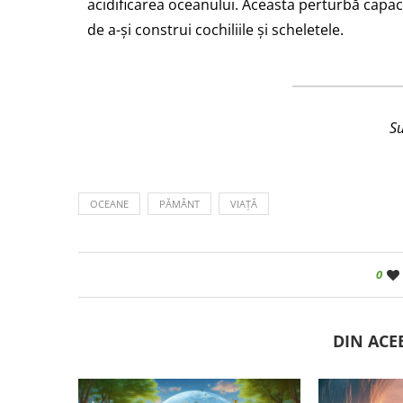
acidificarea oceanului. Aceasta perturbă capaci
de a-și construi cochiliile și scheletele.
S
OCEANE
PĂMÂNT
VIAȚĂ
0
DIN ACE