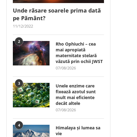
Unde răsare soarele prima dată
pe Pământ?
11/12/2022
2
Rho Ophiuchi – cea
mai apropiată
maternitate stelară
văzută prin ochii JWST
07/08/2026
3
Unele enzime care
fixează azotul sunt
mult mai eficiente
decât altele
07/08/2026
4
Himalaya și lumea sa
vie