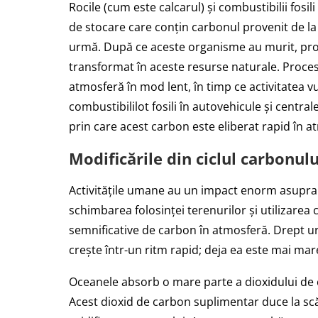
Rocile (cum este calcarul) și combustibilii fosil
de stocare care conțin carbonul provenit de la 
urmă. După ce aceste organisme au murit, proc
transformat în aceste resurse naturale. Proce
atmosferă în mod lent, în timp ce activitatea v
combustibililot fosili în autovehicule și central
prin care acest carbon este eliberat rapid în a
Modificările din ciclul carbonulu
Activitățile umane au un impact enorm asupra ci
schimbarea folosinței terenurilor și utilizarea 
semnificative de carbon în atmosferă. Drept u
crește într-un ritm rapid; deja ea este mai mare
Oceanele absorb o mare parte a dioxidului de c
Acest dioxid de carbon suplimentar duce la sc