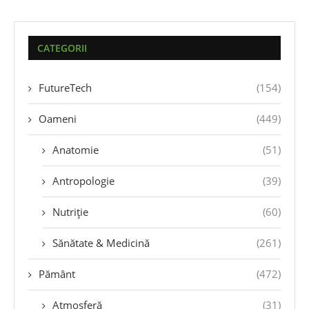
CATEGORII
FutureTech
(154)
Oameni
(449)
Anatomie
(51)
Antropologie
(39)
Nutriție
(60)
Sănătate & Medicină
(261)
Pământ
(472)
Atmosferă
(31)