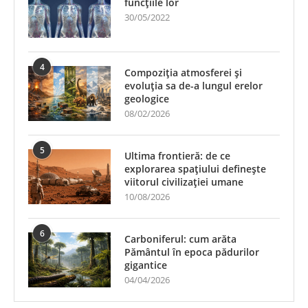
funcțiile lor
30/05/2022
4
Compoziția atmosferei și
evoluția sa de-a lungul erelor
geologice
08/02/2026
5
Ultima frontieră: de ce
explorarea spațiului definește
viitorul civilizației umane
10/08/2026
6
Carboniferul: cum arăta
Pământul în epoca pădurilor
gigantice
04/04/2026