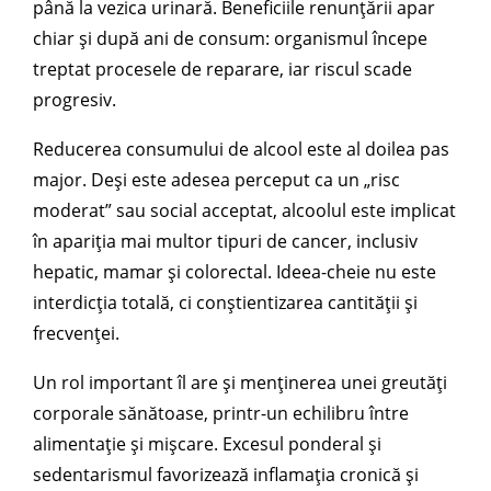
până la vezica urinară. Beneficiile renunțării apar
chiar și după ani de consum: organismul începe
treptat procesele de reparare, iar riscul scade
progresiv.
Reducerea consumului de alcool este al doilea pas
major. Deși este adesea perceput ca un „risc
moderat” sau social acceptat, alcoolul este implicat
în apariția mai multor tipuri de cancer, inclusiv
hepatic, mamar și colorectal. Ideea-cheie nu este
interdicția totală, ci conștientizarea cantității și
frecvenței.
Un rol important îl are și menținerea unei greutăți
corporale sănătoase, printr-un echilibru între
alimentație și mișcare. Excesul ponderal și
sedentarismul favorizează inflamația cronică și