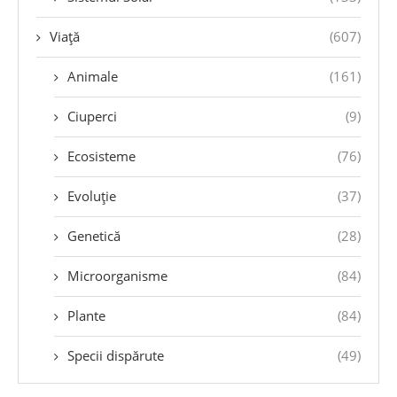
Viață
(607)
Animale
(161)
Ciuperci
(9)
Ecosisteme
(76)
Evoluție
(37)
Genetică
(28)
Microorganisme
(84)
Plante
(84)
Specii dispărute
(49)