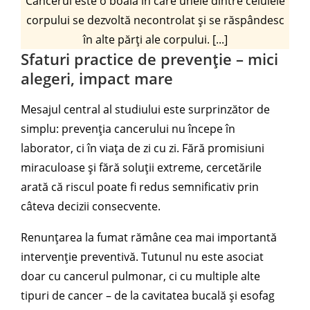
Cancerul este o boală în care unele dintre celulele
corpului se dezvoltă necontrolat și se răspândesc
în alte părți ale corpului. [...]
Sfaturi practice de prevenție – mici
alegeri, impact mare
Mesajul central al studiului este surprinzător de
simplu: prevenția cancerului nu începe în
laborator, ci în viața de zi cu zi. Fără promisiuni
miraculoase și fără soluții extreme, cercetările
arată că riscul poate fi redus semnificativ prin
câteva decizii consecvente.
Renunțarea la fumat rămâne cea mai importantă
intervenție preventivă. Tutunul nu este asociat
doar cu cancerul pulmonar, ci cu multiple alte
tipuri de cancer – de la cavitatea bucală și esofag