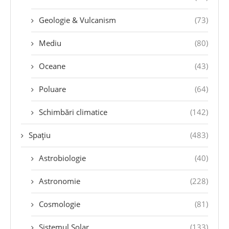
Geologie & Vulcanism
(73)
Mediu
(80)
Oceane
(43)
Poluare
(64)
Schimbări climatice
(142)
Spațiu
(483)
Astrobiologie
(40)
Astronomie
(228)
Cosmologie
(81)
Sistemul Solar
(133)