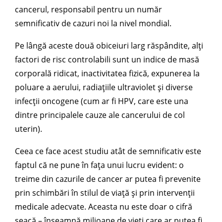
cancerul, responsabil pentru un număr
semnificativ de cazuri noi la nivel mondial.
Pe lângă aceste două obiceiuri larg răspândite, alți
factori de risc controlabili sunt un indice de masă
corporală ridicat, inactivitatea fizică, expunerea la
poluare a aerului, radiațiile ultraviolet și diverse
infecții oncogene (cum ar fi HPV, care este una
dintre principalele cauze ale cancerului de col
uterin).
Ceea ce face acest studiu atât de semnificativ este
faptul că ne pune în fața unui lucru evident: o
treime din cazurile de cancer ar putea fi prevenite
prin schimbări în stilul de viață și prin intervenții
medicale adecvate. Aceasta nu este doar o cifră
seacă – înseamnă milioane de vieți care ar putea fi