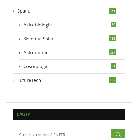
Spațiu
481
Astrobiologie
39
Sistemul Solar
133
Astronomie
227
Cosmologie
81
FutureTech
152
CAUTĂ