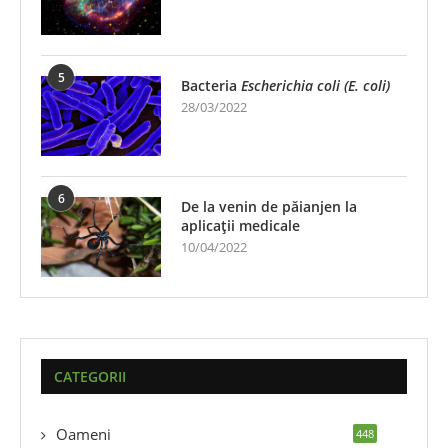
5
Bacteria
Escherichia coli (E. coli)
28/03/2022
6
De la venin de păianjen la
aplicații medicale
10/04/2022
CATEGORII
Oameni
448