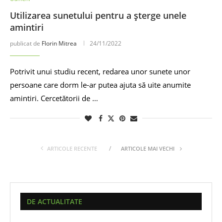
Utilizarea sunetului pentru a șterge unele
amintiri
publicat de
Florin Mitrea
24/11/2022
Potrivit unui studiu recent, redarea unor sunete unor
persoane care dorm le-ar putea ajuta să uite anumite
amintiri. Cercetătorii de …
ARTICOLE RECENTE
ARTICOLE MAI VECHI
DE ACTUALITATE