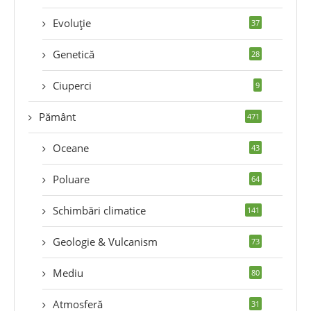
Evoluție
37
Genetică
28
Ciuperci
9
Pământ
471
Oceane
43
Poluare
64
Schimbări climatice
141
Geologie & Vulcanism
73
Mediu
80
Atmosferă
31