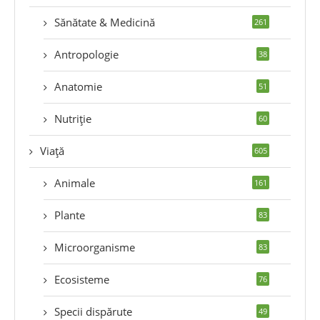
Sănătate & Medicină
261
Antropologie
38
Anatomie
51
Nutriție
60
Viață
605
Animale
161
Plante
83
Microorganisme
83
Ecosisteme
76
Specii dispărute
49