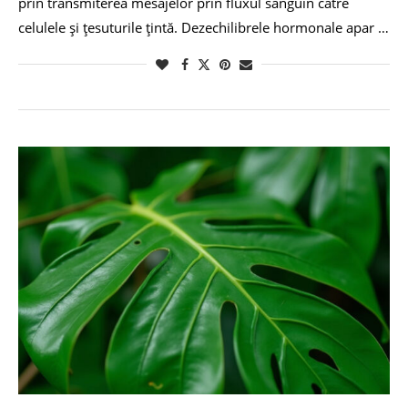
prin transmiterea mesajelor prin fluxul sanguin către
celulele și țesuturile țintă. Dezechilibrele hormonale apar …