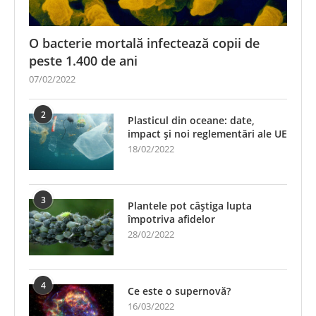
O bacterie mortală infectează copii de
peste 1.400 de ani
07/02/2022
2
Plasticul din oceane: date,
impact și noi reglementări ale UE
18/02/2022
3
Plantele pot câștiga lupta
împotriva afidelor
28/02/2022
4
Ce este o supernovă?
16/03/2022