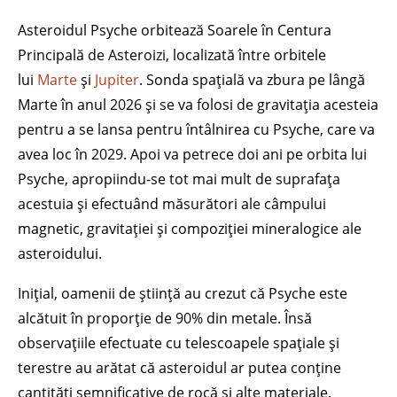
Asteroidul Psyche orbitează Soarele în Centura
Principală de Asteroizi, localizată între orbitele
lui
Marte
și
Jupiter
. Sonda spațială va zbura pe lângă
Marte în anul 2026 și se va folosi de gravitația acesteia
pentru a se lansa pentru întâlnirea cu Psyche, care va
avea loc în 2029. Apoi va petrece doi ani pe orbita lui
Psyche, apropiindu-se tot mai mult de suprafața
acestuia și efectuând măsurători ale câmpului
magnetic, gravitației și compoziției mineralogice ale
asteroidului.
Inițial, oamenii de știință au crezut că Psyche este
alcătuit în proporție de 90% din metale. Însă
observațiile efectuate cu telescoapele spațiale și
terestre au arătat că asteroidul ar putea conține
cantități semnificative de rocă și alte materiale.