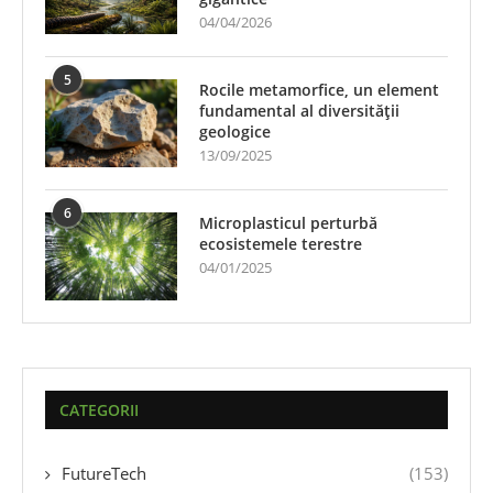
04/04/2026
5
Rocile metamorfice, un element
fundamental al diversității
geologice
13/09/2025
6
Microplasticul perturbă
ecosistemele terestre
04/01/2025
CATEGORII
FutureTech
(153)