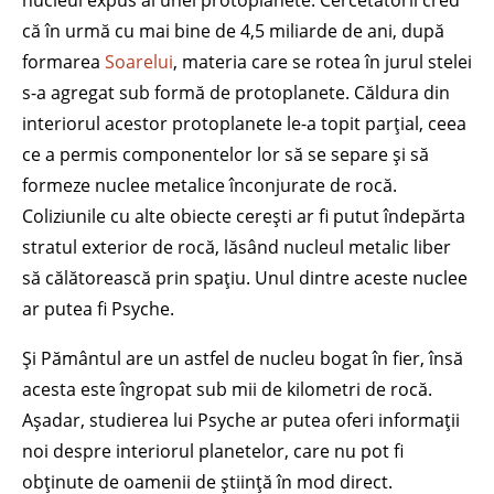
că în urmă cu mai bine de 4,5 miliarde de ani, după
formarea
Soarelui
, materia care se rotea în jurul stelei
s-a agregat sub formă de protoplanete. Căldura din
interiorul acestor protoplanete le-a topit parțial, ceea
ce a permis componentelor lor să se separe și să
formeze nuclee metalice înconjurate de rocă.
Coliziunile cu alte obiecte cerești ar fi putut îndepărta
stratul exterior de rocă, lăsând nucleul metalic liber
să călătorească prin spațiu. Unul dintre aceste nuclee
ar putea fi Psyche.
Și Pământul are un astfel de nucleu bogat în fier, însă
acesta este îngropat sub mii de kilometri de rocă.
Așadar, studierea lui Psyche ar putea oferi informații
noi despre interiorul planetelor, care nu pot fi
obținute de oamenii de știință în mod direct.