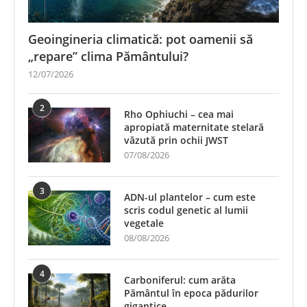
Geoingineria climatică: pot oamenii să
„repare” clima Pământului?
12/07/2026
2
Rho Ophiuchi – cea mai
apropiată maternitate stelară
văzută prin ochii JWST
07/08/2026
3
ADN-ul plantelor – cum este
scris codul genetic al lumii
vegetale
08/08/2026
4
Carboniferul: cum arăta
Pământul în epoca pădurilor
gigantice