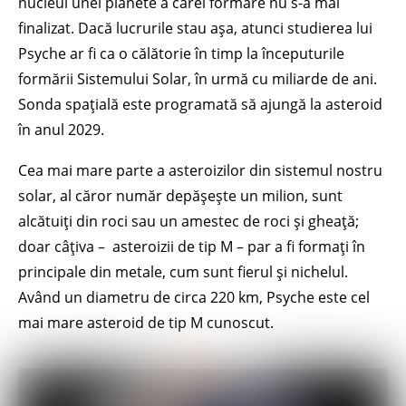
nucleul unei planete a cărei formare nu s-a mai
finalizat. Dacă lucrurile stau așa, atunci studierea lui
Psyche ar fi ca o călătorie în timp la începuturile
formării Sistemului Solar, în urmă cu miliarde de ani.
Sonda spațială este programată să ajungă la asteroid
în anul 2029.
Cea mai mare parte a asteroizilor din sistemul nostru
solar, al căror număr depășește un milion, sunt
alcătuiți din roci sau un amestec de roci și gheață;
doar câțiva – asteroizii de tip M – par a fi formați în
principale din metale, cum sunt fierul și nichelul.
Având un diametru de circa 220 km, Psyche este cel
mai mare asteroid de tip M cunoscut.