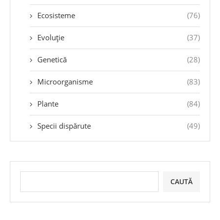
Ecosisteme
(76)
Evoluție
(37)
Genetică
(28)
Microorganisme
(83)
Plante
(84)
Specii dispărute
(49)
CAUTĂ